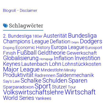
Blogroll
–
Disclaimer
Schlagwörter
Bundesliga
Austerität
2. Bundesliga
180er
Dodgers
Champions League
Deflation
Delphi
Europa League
Economic History
Eurosport
Doping
Fußball
Geldtheorie
Finish
Gewerkschaft
Globalisierung
Investition
Inflation
Homepage
Lohn
Keynes
Lautenbach
Lohnstückkosten
Major League
Mindestlohn
Minsky
Produktivität
Saldenmechanik
Radrennen
Schalke
Schulden
Sparen
Say's Law
Sport
Stützel
Sparparadoxon
Tour
Wirtschaft
Volkswirtschaftslehre
World Series
Yankees