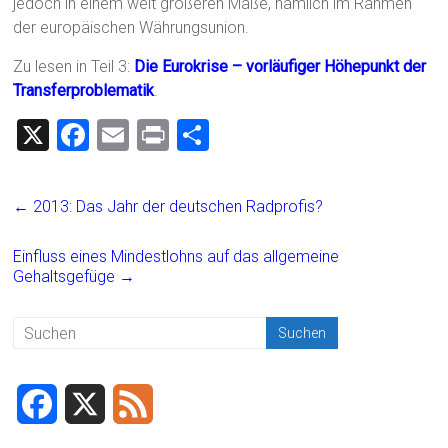
jedoch in einem weit größeren Maße, nämlich im Rahmen
der europäischen Währungsunion.
Zu lesen in Teil 3:
Die Eurokrise – vorläufiger Höhepunkt der
Transferproblematik
.
X
F
E
Pr
T
a
m
in
eil
ce
ai
t
e
←
2013: Das Jahr der deutschen Radprofis?
b
l
n
o
Einfluss eines Mindestlohns auf das allgemeine
Gehaltsgefüge
→
ok
F
X
F
a
e