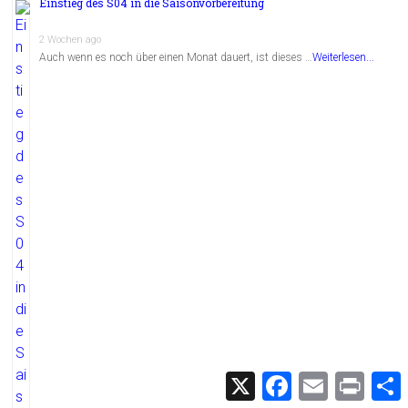
Einstieg des S04 in die Saisonvorbereitung
2 Wochen ago
Auch wenn es noch über einen Monat dauert, ist dieses …
Weiterlesen...
X
F
E
P
a
m
r
c
a
i
i