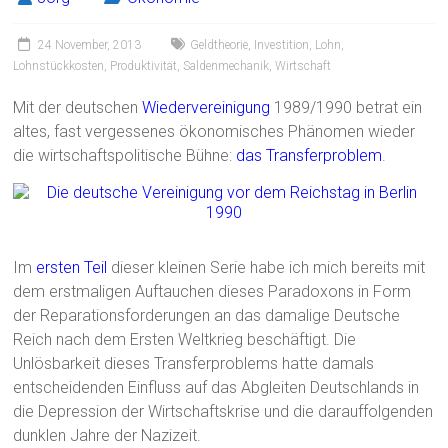
24 November, 2013
Geldtheorie
,
Investition
,
Lohn
,
Lohnstückkosten
,
Produktivität
,
Saldenmechanik
,
Wirtschaft
Mit der deutschen
Wiedervereinigung
1989/1990 betrat ein
altes, fast vergessenes ökonomisches Phänomen wieder
die wirtschaftspolitische Bühne:
das Transferproblem
.
Im
ersten Teil
dieser kleinen Serie habe ich mich bereits mit
dem erstmaligen Auftauchen dieses Paradoxons in Form
der Reparationsforderungen an das damalige Deutsche
Reich nach dem Ersten Weltkrieg beschäftigt. Die
Unlösbarkeit dieses Transferproblems hatte damals
entscheidenden Einfluss auf das Abgleiten Deutschlands in
die Depression der Wirtschaftskrise und die darauffolgenden
dunklen Jahre der Nazizeit.