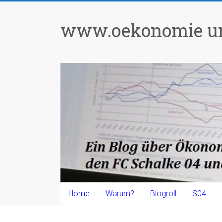
Zum
Inhalt
www.oekonomie un
springen
Home
Warum?
Blogroll
S04