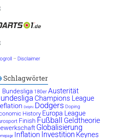
ogroll
–
Disclaimer
Schlagwörter
Austerität
. Bundesliga
180er
undesliga
Champions League
Dodgers
eflation
Doping
Delphi
Europa League
conomic History
Fußball
Geldtheorie
Finish
urosport
Globalisierung
ewerkschaft
Investition
Inflation
Keynes
omepage