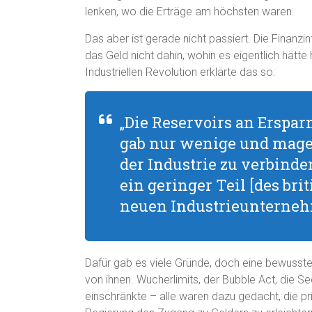
lenken, wo die Erträge am höchsten waren.
Das aber ist gerade nicht passiert. Die Finanzi
das Geld nicht dahin, wohin es eigentlich hätte 
Industriellen Revolution erklärte das so:
„Die Reservoirs an Erspar
gab nur wenige und mage
der Industrie zu verbind
ein geringer Teil [des br
neuen Industrieunterne
Dafür gab es viele Gründe, doch eine bewusste 
von ihnen. Wucherlimits, der Bubble Act, die 
einschränkte – alle waren dazu gedacht, die pr