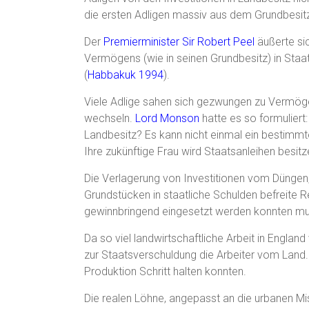
die ersten Adligen massiv aus dem Grundbesitz
Der
Premierminister Sir Robert Peel
äußerte sic
Vermögens (wie in seinen Grundbesitz) in Staa
(
Habbakuk 1994
).
Viele Adlige sahen sich gezwungen zu Vermöge
wechseln.
Lord Monson
hatte es so formuliert:
Landbesitz? Es kann nicht einmal ein bestimm
Ihre zukünftige Frau wird Staatsanleihen besi
Die Verlagerung von Investitionen vom Düngen,
Grundstücken in staatliche Schulden befreite 
gewinnbringend eingesetzt werden konnten mu
Da so viel landwirtschaftliche Arbeit in Englan
zur Staatsverschuldung die Arbeiter vom Land. 
Produktion Schritt halten konnten.
Die realen Löhne, angepasst an die urbanen Mi