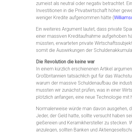
zumeist als neutral oder negativ betrachtet. Ei
Investitionen in die Privatwirtschaft höher g
weniger Kredite aufgenommen hätte (
William
Ein weiteres Argument lautet, dass private Sp
einer massiven Kreditaufnahme aufgehoben hät
müssten, erwarteten private Wirtschaftssubjekt
somit die Auswirkungen der Schuldenakkumulat
Die Revolution die keine war
In einem kürzlich erschienenen Artikel argumen
Großbritannien tatsächlich gut für das Wachst
warum der massive Schuldenaufbau die industri
mussten wir zunächst prüfen, was in einer Wirt
plötzlich anfangen, eine neue Technologie mit 
Normalerweise würde man davon ausgehen, das
Jeder, der Geld hatte, sollte versucht haben s
gießereien und Keramikhersteller zu stecken. 
anzulegen, sollten Banken und Aktiengesellscha