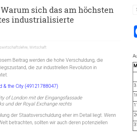
 Warum sich das am höchsten
es industrialisierte
swirtschaftslehre
,
Wirtschaft
A
iesem Beitrag werden die hohe Verschuldung, die
gszustand, die zur industriellen Revolution in
tet.
3
1
City of London mit der Eingangsfassade
nks und der Royal Exchange rechts
1
2
eilung der Staatsverschuldung eher im Detail liegt. Wenn
elt betrachten, sollten wir auch deren potenziellen
3