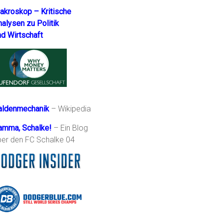
akroskop – Kritische
nalysen zu Politik
nd Wirtschaft
aldenmechanik
– Wikipedia
amma, Schalke!
– Ein Blog
ber den FC Schalke 04