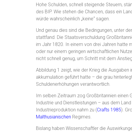
Hohe Schulden, schnell steigende Steuern, stä
des BIP. Wie stehen die Chancen, dass ein Lan
würde wahrscheinlich „keine“ sagen.
Und genau dies sind die Bedingungen, unter de
stattfand. Die Staatsverschuldung Großbritann
im Jahr 1820. In einem von drei Jahren hatte 
oder nur einem geringen wirtschaftlichen Nutze
nicht schnell genug, um Schritt mit dem Ansti
Abbildung 1 zeigt, wie der Krieg die Ausgaben 
akkumulation geführt hatte – die grau hinterlegt
Schuldenerhöhungen verantwortlich.
Im selben Zeitraum zog Großbritannien einen G
Industrie und Dienstleistungen – aus dem Land
Industrieproduktion nahm zu (
Crafts 1985
). Gr
Malthusianischen
Regimes.
Bislang haben Wissenschaftler die Auswirkung