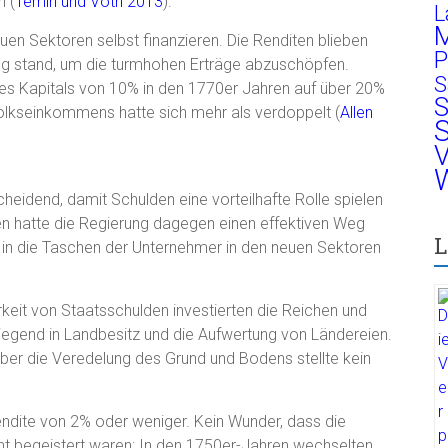
n (
Temin und Voth 2013
).
L
M
uen Sektoren selbst finanzieren. Die Renditen blieben
P
ung stand, um die turmhohen Erträge abzuschöpfen.
S
es Kapitals von 10% in den 1770er Jahren auf über 20%
S
Volkseinkommens hatte sich mehr als verdoppelt (
Allen
S
V
W
scheidend, damit Schulden eine vorteilhafte Rolle spielen
n hatte die Regierung dagegen einen effektiven Weg
L
 in die Taschen der Unternehmer in den neuen Sektoren
keit von Staatsschulden investierten die Reichen und
iegend in Landbesitz und die Aufwertung von Ländereien.
ber die Veredelung des Grund und Bodens stellte kein
endite von 2% oder weniger. Kein Wunder, dass die
cht begeistert waren: In den 1750er-Jahren wechselten