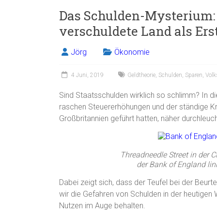
Das Schulden-Mysterium:
verschuldete Land als Erst
Jörg
Ökonomie
4 Juni, 2019
Geldtheorie
,
Schulden
,
Sparen
,
Volk
Sind Staatsschulden wirklich so schlimm? In d
raschen Steuererhöhungen und der ständige Krie
Großbritannien geführt hatten, näher durchleuch
Threadneedle Street in der 
der Bank of England li
Dabei zeigt sich, dass der Teufel bei der Beurt
wir die Gefahren von Schulden in der heutigen W
Nutzen im Auge behalten.