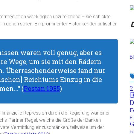
ntermediation war kläglich unzureichend – sie schickte
hin gehen sollen. Ein prominenter Historiker der britischen
nissen waren voll genug, aber es
Bl
re Wege, um sie mit den Rädern
en. Überraschenderweise fand nur
itischen] Reichtums Einzug in die
hmen…“
(
Postan 1935
)
2
B
D
E
finanzielle Repression durch die Regierung war einer
E
Sechs-Partner-Regel, welche die Größe der Banken
G
ivate Vermittlung einzuschränken, teilweise um der
H