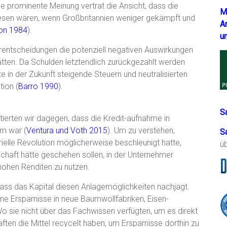
ne prominente Meinung vertrat die Ansicht, dass die
M
ewesen wären, wenn Großbritannien weniger gekämpft und
A
son 1984
).
u
arentscheidungen die potenziell negativen Auswirkungen
ten. Da Schulden letztendlich zurückgezahlt werden
e in der Zukunft steigende Steuern und neutralisierten
ion (
Barro 1990
).
S
tierten wir dagegen, dass die Kredit-aufnahme in
um war (
Ventura und Voth 2015
). Um zu verstehen,
S
elle Revolution möglicherweise beschleunigt hatte,
ü
schaft hätte geschehen sollen, in der Unternehmer
hohen Renditen zu nutzen.
s das Kapital diesen Anlagemöglichkeiten nachjagt.
eine Ersparnisse in neue Baumwollfabriken, Eisen-
Wo sie nicht über das Fachwissen verfügten, um es direkt
ften die Mittel recycelt haben, um Ersparnisse dorthin zu