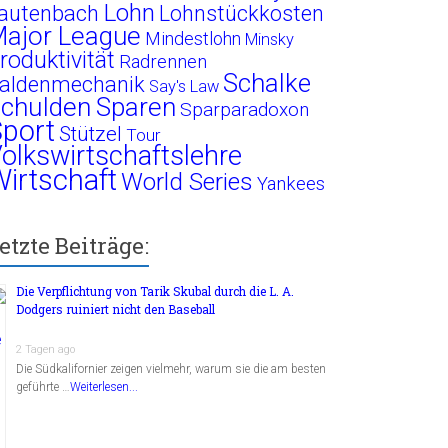
Lohn
autenbach
Lohnstückkosten
ajor League
Mindestlohn
Minsky
roduktivität
Radrennen
Schalke
aldenmechanik
Say's Law
chulden
Sparen
Sparparadoxon
port
Stützel
Tour
olkswirtschaftslehre
irtschaft
World Series
Yankees
etzte Beiträge:
Die Verpflichtung von Tarik Skubal durch die L. A.
Dodgers ruiniert nicht den Baseball
2 Tagen ago
Die Südkalifornier zeigen vielmehr, warum sie die am besten
geführte …
Weiterlesen...