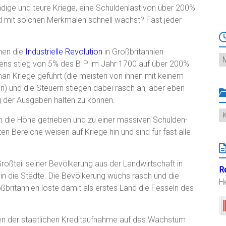
ndige und teure Kriege, eine Schuldenlast von über 200%
d mit solchen Merkmalen schnell wächst? Fast jeder
nen die
Industrielle Revolution
in Großbritannien
Ar
iens stieg von 5% des BIP im Jahr 1700 auf über 200%
man Kriege geführt (die meisten von ihnen mit keinem
n) und die Steuern stiegen dabei rasch an, aber eben
eg der Ausgaben halten zu können.
K
in die Höhe getrieben und zu einer massiven Schulden-
en Bereiche weisen auf Kriege hin und sind für fast alle
roßteil seiner Bevölkerung aus der Landwirtschaft in
R
 in die Städte. Die Bevölkerung wuchs rasch und die
H
oßbritannien löste damit als erstes Land die Fesseln des
en der staatlichen Kreditaufnahme auf das Wachstum