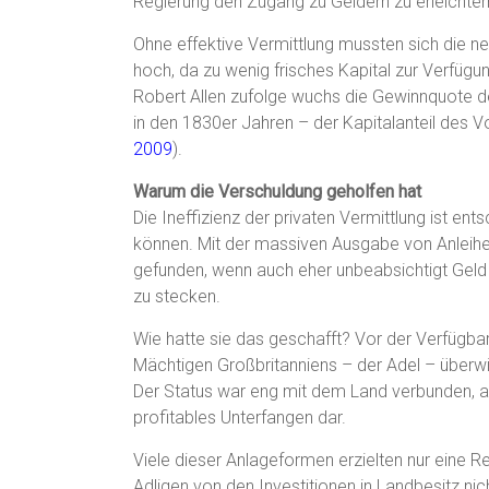
Regierung den Zugang zu Geldern zu erleichter
Ohne effektive Vermittlung mussten sich die ne
hoch, da zu wenig frisches Kapital zur Verfüg
Robert Allen zufolge wuchs die Gewinnquote d
in den 1830er Jahren – der Kapitalanteil des 
2009
).
Warum die Verschuldung geholfen hat
Die Ineffizienz der privaten Vermittlung ist ent
können. Mit der massiven Ausgabe von Anleihe
gefunden, wenn auch eher unbeabsichtigt Geld
zu stecken.
Wie hatte sie das geschafft? Vor der Verfügbar
Mächtigen Großbritanniens – der Adel – überw
Der Status war eng mit dem Land verbunden, a
profitables Unterfangen dar.
Viele dieser Anlageformen erzielten nur eine R
Adligen von den Investitionen in Landbesitz ni