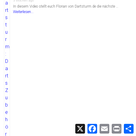
3 Wochen ago
In diesem Video stellt euch Florian von Dartsturm.de die nächste …
Weiterlesen...
X
F
E
P
a
m
r
c
a
i
i