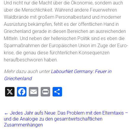
Und nicht nur die Macht über die Ökonomie, sondern auch
über die Menschlichkeit. Während andere Feuerwehren
Waldbrände mit großem Personalbestand und moderner
Ausrüstung bekämpfen, fehlt es der öffentlichen Hand in
Griechenland gerade in diesen Bereichen an ausreichenden
Mitteln. Und neben der hellenischen Politik sind es eben die
Sparmaßnahmen der Europäischen Union im Zuge der Euro-
krise, die genau diese fürchterlichen Konsequenzen
heraufbeschworen haben.
Mehr dazu auch unter
LabourNet Germany: Feuer in
Griechenland
X
F
E
Pr
T
a
m
in
eil
ce
ai
t
e
←
Jedes Jahr aufs Neue: Das Problem mit den Elterntaxis –
b
l
n
und die Analogie zu den gesamtwirtschaftlichen
Zusammenhängen
o