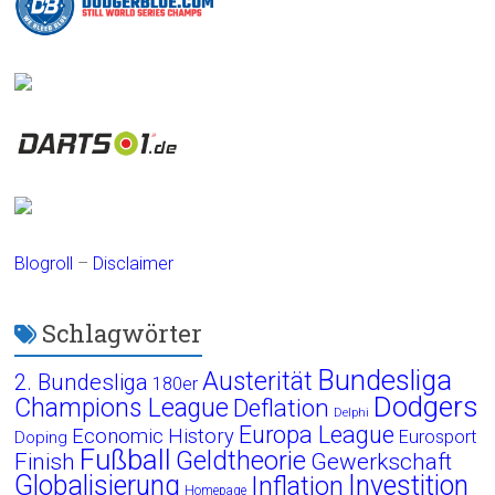
Blogroll
–
Disclaimer
Schlagwörter
Bundesliga
Austerität
2. Bundesliga
180er
Dodgers
Champions League
Deflation
Delphi
Europa League
Economic History
Eurosport
Doping
Fußball
Geldtheorie
Finish
Gewerkschaft
Globalisierung
Investition
Inflation
Homepage