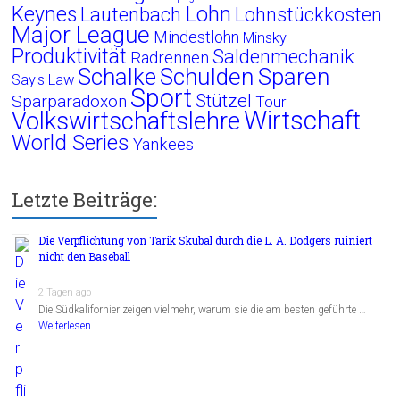
Lohn
Keynes
Lautenbach
Lohnstückkosten
Major League
Mindestlohn
Minsky
Produktivität
Saldenmechanik
Radrennen
Schalke
Schulden
Sparen
Say's Law
Sport
Stützel
Sparparadoxon
Tour
Wirtschaft
Volkswirtschaftslehre
World Series
Yankees
Letzte Beiträge:
Die Verpflichtung von Tarik Skubal durch die L. A. Dodgers ruiniert
nicht den Baseball
2 Tagen ago
Die Südkalifornier zeigen vielmehr, warum sie die am besten geführte …
Weiterlesen...