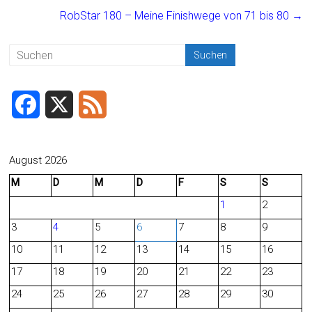
ok
RobStar 180 – Meine Finishwege von 71 bis 80
→
F
X
F
a
e
c
e
August 2026
M
D
M
D
F
S
S
e
d
1
2
b
3
4
5
6
7
8
9
o
10
11
12
13
14
15
16
o
17
18
19
20
21
22
23
24
25
26
27
28
29
30
k