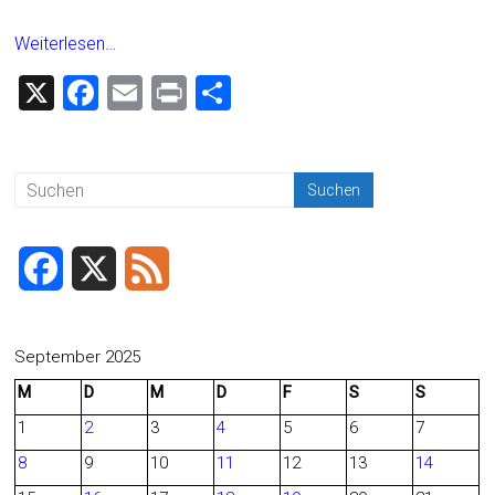
Weiterlesen…
X
F
E
Pr
T
a
m
in
eil
ce
ai
t
e
b
l
n
o
ok
F
X
F
a
e
c
e
September 2025
M
D
M
D
F
S
S
e
d
1
2
3
4
5
6
7
b
8
9
10
11
12
13
14
o