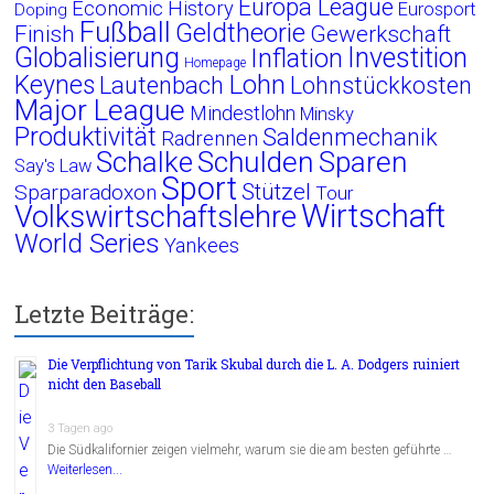
Europa League
Economic History
Eurosport
Doping
Fußball
Geldtheorie
Finish
Gewerkschaft
Globalisierung
Investition
Inflation
Homepage
Lohn
Keynes
Lautenbach
Lohnstückkosten
Major League
Mindestlohn
Minsky
Produktivität
Saldenmechanik
Radrennen
Schalke
Schulden
Sparen
Say's Law
Sport
Stützel
Sparparadoxon
Tour
Wirtschaft
Volkswirtschaftslehre
World Series
Yankees
Letzte Beiträge:
Die Verpflichtung von Tarik Skubal durch die L. A. Dodgers ruiniert
nicht den Baseball
3 Tagen ago
Die Südkalifornier zeigen vielmehr, warum sie die am besten geführte …
Weiterlesen...