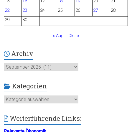
15
16
17
18
19
20
21
o
22
23
24
25
26
27
28
29
30
k
« Aug.
Okt. »
Archiv
Archiv
Kategorien
Kategorien
Weiterführende Links:
Relevante Ökonomik