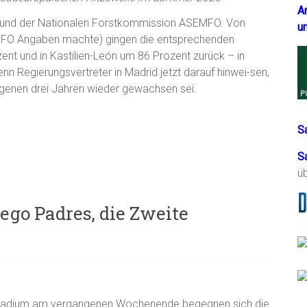
A
en und der Nationalen Forstkommission ASEMFO. Von
u
EMFO Angaben machte) gingen die entsprechenden
ent und in Kastilien-León um 86 Prozent zurück – in
n Regierungsvertreter in Madrid jetzt darauf hinwei-sen,
genen drei Jahren wieder gewachsen sei.
S
S
ü
ego Padres, die Zweite
 Stadium am vergangenen Wochenende begegnen sich die