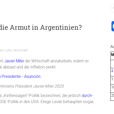
 die Armut in Argentinien?
A
tion
,
Lohn
,
Wirtschaft
ent
Javier Milei
die Wirtschaft anzukurbeln, indem er
 abbaut und die Inflation senkt.
4
1
tiniens Präsident Javier Milei 2023
1
ls „Kettensägen“-Politik bezeichnet, die jedoch
durch-
2
GE-Politik in den USA. Einige Leute behaupten sogar,