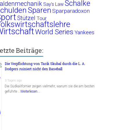
Schalke
aldenmechanik
Say's Law
chulden
Sparen
Sparparadoxon
port
Stützel
Tour
olkswirtschaftslehre
irtschaft
World Series
Yankees
etzte Beiträge:
Die Verpflichtung von Tarik Skubal durch die L. A.
Dodgers ruiniert nicht den Baseball
3 Tagen ago
Die Südkalifornier zeigen vielmehr, warum sie die am besten
geführte …
Weiterlesen...