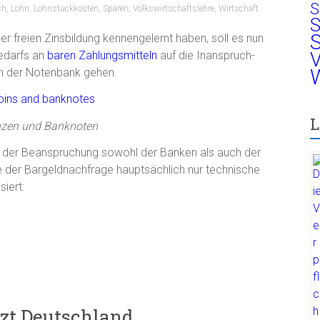
S
ch
,
Lohn
,
Lohnstückkosten
,
Sparen
,
Volkswirtschaftslehre
,
Wirtschaft
S
S
der freien Zinsbildung kennengelernt haben, soll es nun
edarfs an
baren Zahlungsmitteln
auf die Inanspruch-
V
W
 der Notenbank gehen.
L
zen und Banknoten
 der Beanspruchung sowohl der Banken als auch der
der Bargeldnachfrage hauptsächlich nur technische
iert:
tzt Deutschland