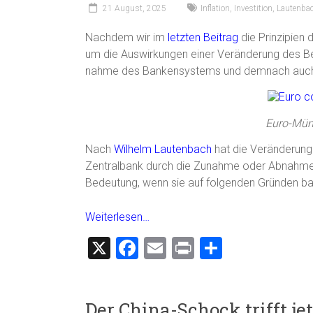
21 August, 2025
Inflation
,
Investition
,
Lautenba
Nachdem wir im
letzten Beitrag
die Prinzipien 
um die Auswirkungen einer Veränderung des B
nahme des Bankensystems und demnach auch
Euro-Mün
Nach
Wilhelm Lautenbach
hat die Veränderung
Zentralbank durch die Zunahme oder Abnahme 
Bedeutung, wenn sie auf folgenden Gründen bas
Weiterlesen…
X
F
E
Pr
T
a
m
in
eil
ce
ai
t
e
Der China-Schock trifft je