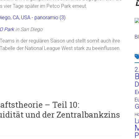
 vier Tage später im Petco Park erneut.
O Park
in San Diego
Bl
 Teams in der regulären Saison und stellt somit auch ihre
er Tabelle der National League West stark zu beeinflussen.
2
B
D
E
E
ftstheorie – Teil 10:
G
idität und der Zentralbankzins
H
L
M
P