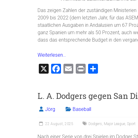
Das zeigen Zahlen der zuständigen Ministeri
2009 bis 2022 (dem letzten Jahr, für das AS
staatlichen Ausgaben in Andalusien um 67 Proz
ganz Spanien um mehr als 50 Prozent, auch wen
dass das entsprechende Budget in den vergan
Weiterlesen…
X
F
E
Pr
T
a
m
in
eil
ce
ai
t
e
L. A. Dodgers gegen San Di
b
l
n
o
Jörg
Baseball
ok
22 August, 2025
Dodgers
,
Major League
,
Sport
Nach einer Serie von drei Spielen im Dodger