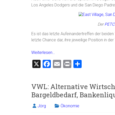
Los Angeles Dodgers und die San Diego Padres
Der
PETC
Es ist das letzte Aufeinandertreffen der beiden
letzte Chance dar, ihre jeweilige Position in d
Weiterlesen…
X
F
E
Pr
T
a
m
in
eil
ce
ai
t
e
VWL: Alternative Wirtscha
b
l
n
Bargeldbedarf, Bankenliqu
o
ok
Jörg
Ökonomie