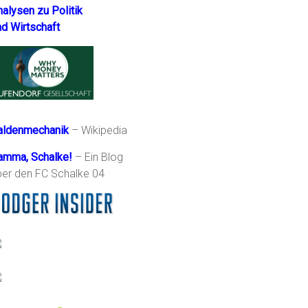
nalysen zu Politik
nd Wirtschaft
aldenmechanik
– Wikipedia
amma, Schalke!
– Ein Blog
ber den FC Schalke 04