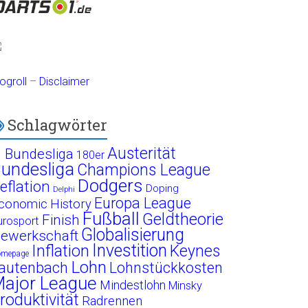
ogroll
–
Disclaimer
Schlagwörter
Austerität
. Bundesliga
180er
undesliga
Champions League
Dodgers
eflation
Doping
Delphi
Europa League
conomic History
Fußball
Geldtheorie
Finish
urosport
Globalisierung
ewerkschaft
Investition
Inflation
Keynes
omepage
Lohn
autenbach
Lohnstückkosten
ajor League
Mindestlohn
Minsky
roduktivität
Radrennen