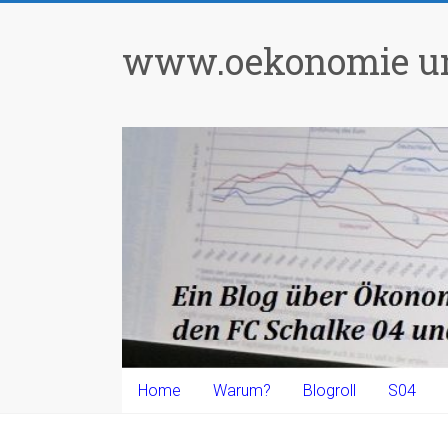
Zum
Inhalt
www.oekonomie un
springen
Home
Warum?
Blogroll
S04