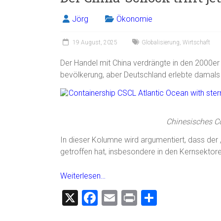
b
l
n
o
Jörg
Ökonomie
ok
19 August, 2025
Globalisierung
,
Wirtschaft
Der Handel mit China verdrängte in den 2000er
bevölkerung, aber Deutschland erlebte damals
Chinesisches Co
In dieser Kolumne wird argumentiert, dass der 
getroffen hat, insbesondere in den Kernsekto
Weiterlesen…
X
F
E
Pr
T
a
m
in
eil