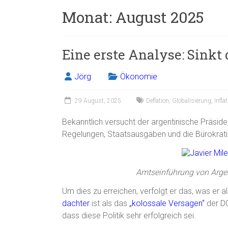
Monat:
August 2025
Eine erste Analyse: Sinkt
Jörg
Ökonomie
29 August, 2025
Deflation
,
Globalisierung
,
Infla
Bekanntlich versucht der argentinische Präsid
Regelungen, Staatsausgaben und die Bürokratie
Amtseinführung von Argen
Um dies zu erreichen, verfolgt er das, was er a
dachter
ist als das
„kolossale Versagen“
der DO
dass diese Politik sehr erfolgreich sei.