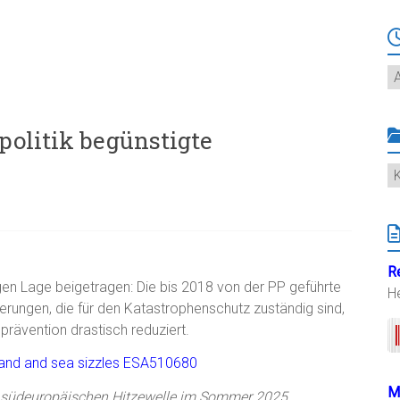
Ar
politik begünstigte
K
R
en Lage beigetragen: Die bis 2018 von der PP geführte
H
ierungen, die für den Katastrophenschutz zuständig sind,
dprävention drastisch reduziert.
M
 südeuropäischen Hitzewelle im Sommer 2025