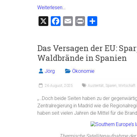
Weiterlesen…
X
F
E
Pr
T
a
m
in
eil
ce
ai
t
e
Das Versagen der EU: Spar
b
l
n
Waldbrände in Spanien
o
ok
Jörg
Ökonomie
26 August, 2025
Austerität
,
Sparen
,
Wirtschaft
„…Doch beide Seiten haben zu der gegenwärtig
Zentralregierung in Madrid wie die Regionalreg
haben seit vielen Jahren die Mittel für die Bran
Thermische Satellitenaufnahme der