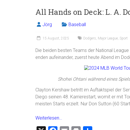
ce
ai
t
e
All Hands on Deck: L. A. 
b
l
n
o
Jörg
Baseball
ok
15 August, 2025
Dodgers
,
Major League
,
Sport
Die beiden besten Teams der National League
enden aufeinander, zuerst heute Abend im Do
Shohei Ohtani während eines Spiel
Clayton Kershaw betritt im Auftaktspiel der S
Diego seinen 48. Karrierestart, womit er mit To
meisten Starts erzielt. Nur Don Sutton (60 Star
Weiterlesen…