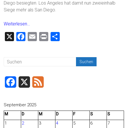
Diego besiegten. Los Angeles hat damit nun zweieinhalb
Siege mehr als San Diego.
Weiterlesen…
X
F
E
Pr
T
a
m
in
eil
ce
ai
t
e
b
l
n
o
ok
F
X
F
a
e
c
e
September 2025
M
D
M
D
F
S
S
e
d
1
2
3
4
5
6
7
b