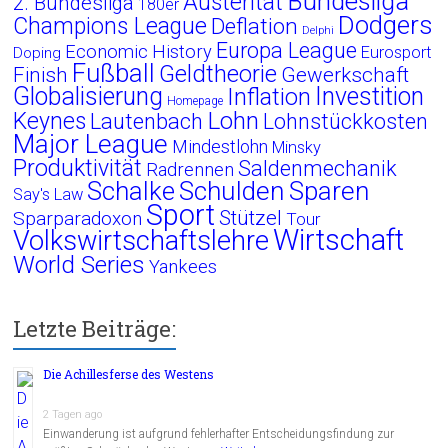
Bundesliga
Austerität
2. Bundesliga
180er
Dodgers
Champions League
Deflation
Delphi
Europa League
Economic History
Eurosport
Doping
Fußball
Geldtheorie
Finish
Gewerkschaft
Globalisierung
Investition
Inflation
Homepage
Lohn
Keynes
Lautenbach
Lohnstückkosten
Major League
Mindestlohn
Minsky
Produktivität
Saldenmechanik
Radrennen
Schalke
Schulden
Sparen
Say's Law
Sport
Stützel
Sparparadoxon
Tour
Wirtschaft
Volkswirtschaftslehre
World Series
Yankees
Letzte Beiträge:
Die Achillesferse des Westens
2 Tagen ago
Einwanderung ist aufgrund fehlerhafter Entscheidungsfindung zur