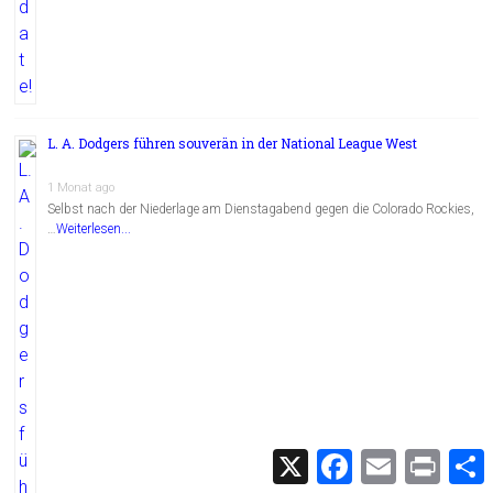
L. A. Dodgers führen souverän in der National League West
1 Monat ago
Selbst nach der Niederlage am Dienstagabend gegen die Colorado Rockies,
…
Weiterlesen...
X
F
E
P
a
m
r
c
a
i
i