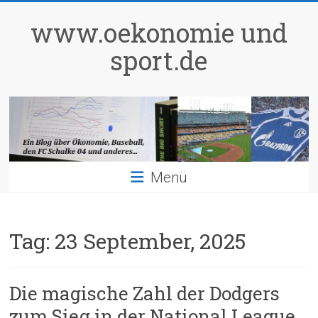
Zum
Inhalt
www.oekonomie und
springen
sport.de
Menü
Tag:
23 September, 2025
Die magische Zahl der Dodgers
zum Sieg in der National League