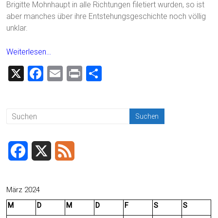
Brigitte Mohnhaupt in alle Richtungen filetiert wurden, so ist
aber manches über ihre Entstehungsgeschichte noch völlig
unklar.
Weiterlesen…
X
F
E
Pr
T
a
m
in
eil
ce
ai
t
e
b
l
n
o
ok
F
X
F
a
e
c
e
März 2024
M
D
M
D
F
S
S
e
d