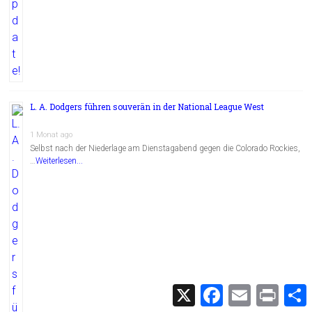
L. A. Dodgers führen souverän in der National League West
1 Monat ago
Selbst nach der Niederlage am Dienstagabend gegen die Colorado Rockies,
…
Weiterlesen...
X
F
E
P
a
m
r
c
a
i
i