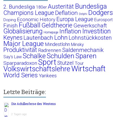
Bundesliga
Austerität
2. Bundesliga
180er
Dodgers
Champions League
Deflation
Delphi
Europa League
Economic History
Eurosport
Doping
Fußball
Geldtheorie
Finish
Gewerkschaft
Globalisierung
Investition
Inflation
Homepage
Lohn
Keynes
Lautenbach
Lohnstückkosten
Major League
Mindestlohn
Minsky
Produktivität
Saldenmechanik
Radrennen
Schalke
Schulden
Sparen
Say's Law
Sport
Stützel
Sparparadoxon
Tour
Wirtschaft
Volkswirtschaftslehre
World Series
Yankees
Letzte Beiträge:
Die Achillesferse des Westens
2 Tagen ago