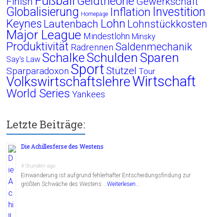
Fußball
Geldtheorie
Finish
Gewerkschaft
Globalisierung
Investition
Inflation
Homepage
Lohn
Keynes
Lautenbach
Lohnstückkosten
Major League
Mindestlohn
Minsky
Produktivität
Saldenmechanik
Radrennen
Schalke
Schulden
Sparen
Say's Law
Sport
Stützel
Sparparadoxon
Tour
Wirtschaft
Volkswirtschaftslehre
World Series
Yankees
Letzte Beiträge:
Die Achillesferse des Westens
4 Stunden ago
Einwanderung ist aufgrund fehlerhafter Entscheidungsfindung zur
größten Schwäche des Westens …
Weiterlesen...