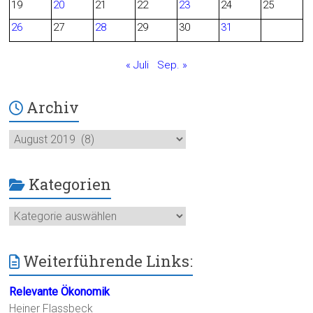
o
19
20
21
22
23
24
25
26
27
28
29
30
31
k
« Juli
Sep. »
Archiv
Archiv
Kategorien
Kategorien
Weiterführende Links:
Relevante Ökonomik
Heiner Flassbeck