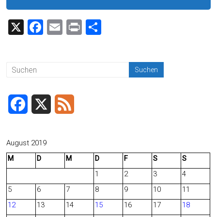
X
F
E
Pr
T
a
m
in
eil
ce
ai
t
e
b
l
n
o
ok
F
X
F
a
e
c
e
August 2019
M
D
M
D
F
S
S
e
d
1
2
3
4
b
5
6
7
8
9
10
11
o
12
13
14
15
16
17
18