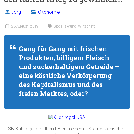
Jörg
Ökonomie
26 August, 2019
Globalisierung
,
Wirtschaft
Gang für Gang mit frischen
Produkten, billigem Fleisch
und zuckerhaltigem Getreide –
eine köstliche Verkörperung
des Kapitalismus und des
freien Marktes, oder?
SB-Kühlregal gefüllt mit Bier in einem US-amerikanischen