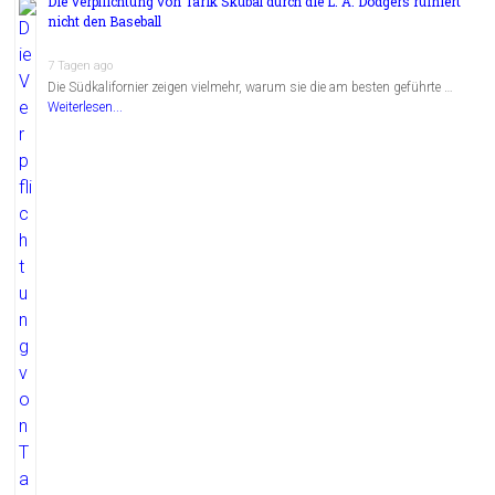
Die Verpflichtung von Tarik Skubal durch die L. A. Dodgers ruiniert
nicht den Baseball
7 Tagen ago
Die Südkalifornier zeigen vielmehr, warum sie die am besten geführte …
Weiterlesen...