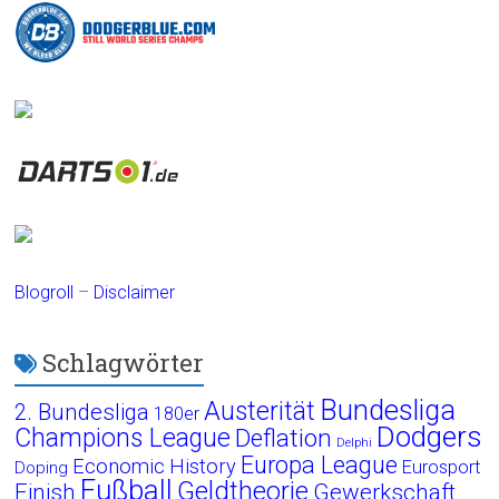
Blogroll
–
Disclaimer
Schlagwörter
Bundesliga
Austerität
2. Bundesliga
180er
Dodgers
Champions League
Deflation
Delphi
Europa League
Economic History
Eurosport
Doping
Fußball
Geldtheorie
Finish
Gewerkschaft