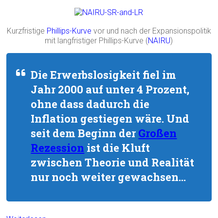
Kurzfristige
Phillips-Kurve
vor und nach der Expansionspolitik
mit langfristiger Phillips-Kurve (
NAIRU
)
Die Erwerbslosigkeit fiel im
Jahr 2000 auf unter 4 Prozent,
ohne dass dadurch die
Inflation gestiegen wäre. Und
seit dem Beginn der
Großen
Rezession
ist die Kluft
zwischen Theorie und Realität
nur noch weiter gewachsen…