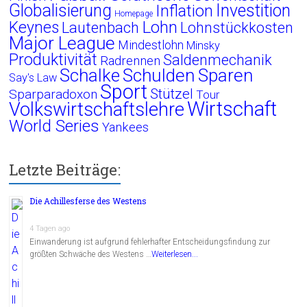
Globalisierung
Investition
Inflation
Homepage
Lohn
Keynes
Lautenbach
Lohnstückkosten
Major League
Mindestlohn
Minsky
Produktivität
Saldenmechanik
Radrennen
Schalke
Schulden
Sparen
Say's Law
Sport
Stützel
Sparparadoxon
Tour
Wirtschaft
Volkswirtschaftslehre
World Series
Yankees
Letzte Beiträge:
Die Achillesferse des Westens
4 Tagen ago
Einwanderung ist aufgrund fehlerhafter Entscheidungsfindung zur
größten Schwäche des Westens …
Weiterlesen...