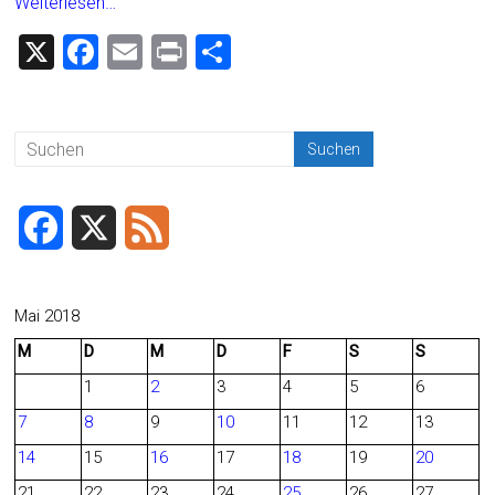
Weiterlesen…
X
F
E
Pr
T
a
m
in
eil
ce
ai
t
e
b
l
n
o
ok
F
X
F
a
e
c
e
Mai 2018
M
D
M
D
F
S
S
e
d
1
2
3
4
5
6
b
7
8
9
10
11
12
13
o
14
15
16
17
18
19
20
o
21
22
23
24
25
26
27