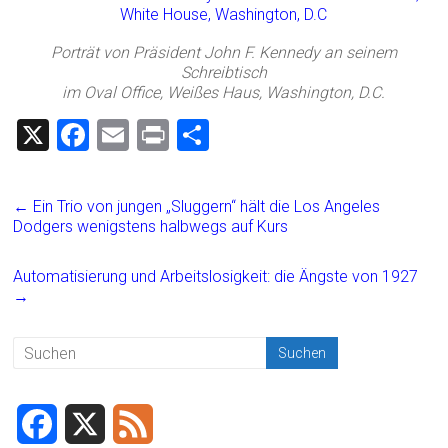
Porträt von Präsident John F. Kennedy an seinem
Schreibtisch
im Oval Office, Weißes Haus, Washington, D.C.
X
F
E
Pr
T
a
m
in
eil
ce
ai
t
e
←
Ein Trio von jungen „Sluggern“ hält die Los Angeles
b
l
n
Dodgers wenigstens halbwegs auf Kurs
o
Automatisierung und Arbeitslosigkeit: die Ängste von 1927
ok
→
F
X
F