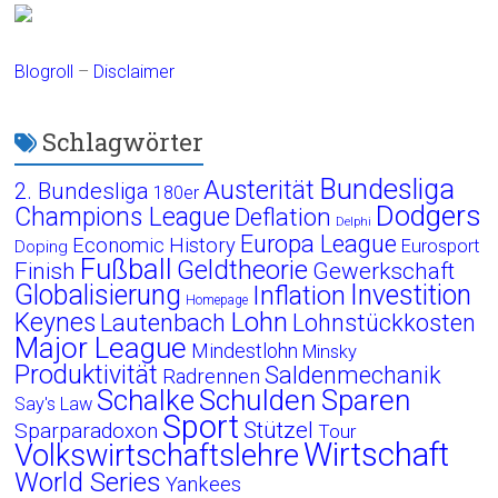
Blogroll
–
Disclaimer
Schlagwörter
Bundesliga
Austerität
2. Bundesliga
180er
Dodgers
Champions League
Deflation
Delphi
Europa League
Economic History
Eurosport
Doping
Fußball
Geldtheorie
Finish
Gewerkschaft
Globalisierung
Investition
Inflation
Homepage
Lohn
Keynes
Lautenbach
Lohnstückkosten
Major League
Mindestlohn
Minsky
Produktivität
Saldenmechanik
Radrennen
Schalke
Schulden
Sparen
Say's Law
Sport
Stützel
Sparparadoxon
Tour
Wirtschaft
Volkswirtschaftslehre
World Series
Yankees