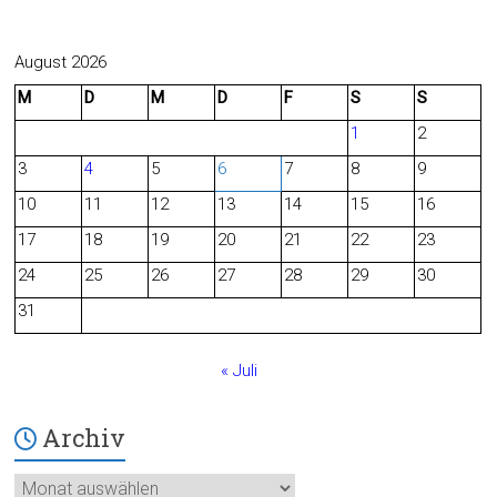
a
e
c
e
August 2026
M
D
M
D
F
S
S
e
d
1
2
b
3
4
5
6
7
8
9
o
10
11
12
13
14
15
16
o
17
18
19
20
21
22
23
24
25
26
27
28
29
30
k
31
« Juli
Archiv
Archiv