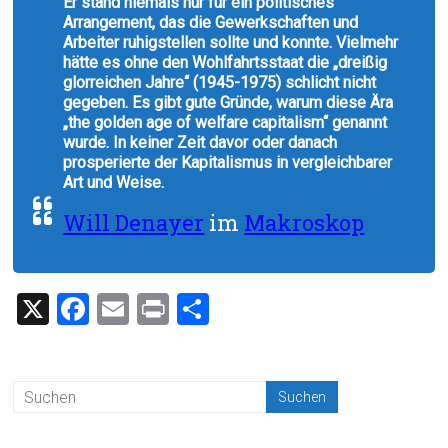
Er stand niemals nur für ein politisches
Arrangement, das die Gewerkschaften und
Arbeiter ruhigstellen sollte und konnte. Vielmehr
hätte es ohne den Wohlfahrtsstaat die „dreißig
glorreichen Jahre“ (1945-1975) schlicht nicht
gegeben. Es gibt gute Gründe, warum diese Ära
„the golden age of welfare capitalism“ genannt
wurde. In keiner Zeit davor oder danach
prosperierte der Kapitalismus in vergleichbarer
Art und Weise.
Will Denayer
im
Makroskop
X
F
E
Pr
T
a
m
in
eil
ce
ai
t
e
b
l
n
o