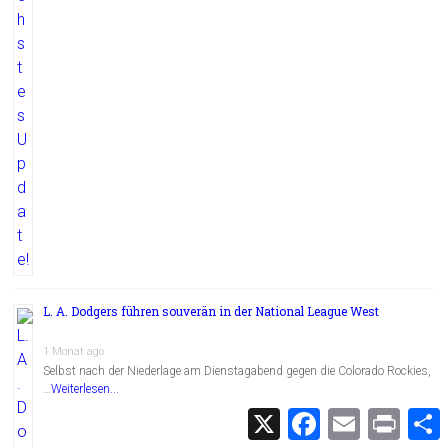
L. A. Dodgers führen souverän in der National League West
1 Monat ago
Selbst nach der Niederlage am Dienstagabend gegen die Colorado Rockies,
…
Weiterlesen...
X
F
E
P
a
m
r
c
a
i
i