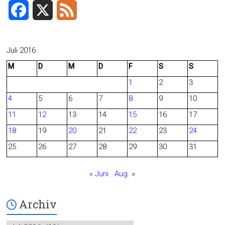
ok
F
X
F
a
e
c
e
Juli 2016
M
D
M
D
F
S
S
e
d
1
2
3
b
4
5
6
7
8
9
10
o
11
12
13
14
15
16
17
o
18
19
20
21
22
23
24
25
26
27
28
29
30
31
k
« Juni
Aug. »
Archiv
Archiv