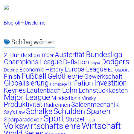
Blogroll
–
Disclaimer
Schlagwörter
Bundesliga
Austerität
2. Bundesliga
180er
Dodgers
Champions League
Deflation
Delphi
Europa League
Economic History
Eurosport
Doping
Fußball
Geldtheorie
Finish
Gewerkschaft
Globalisierung
Investition
Inflation
Homepage
Lohn
Keynes
Lautenbach
Lohnstückkosten
Major League
Mindestlohn
Minsky
Produktivität
Saldenmechanik
Radrennen
Schalke
Schulden
Sparen
Say's Law
Sport
Stützel
Sparparadoxon
Tour
Wirtschaft
Volkswirtschaftslehre
World Series
Yankees