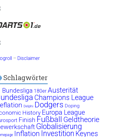
ogroll
–
Disclaimer
Schlagwörter
Austerität
. Bundesliga
180er
undesliga
Champions League
Dodgers
eflation
Doping
Delphi
Europa League
conomic History
Fußball
Geldtheorie
Finish
urosport
Globalisierung
ewerkschaft
Investition
Inflation
Keynes
omepage