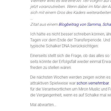
Vielmehr wirkt es wie eine Art Teil-Vorgriff
jetzt voranzutreiben. Wenn dabei im Mai der A
sich mit einem Gros des Kaders weiterarbeiten
…
Zitat aus einem
Blogbeitrag von Samma, Scha
Ich hätte es nicht besser schreiben können, ä
Tagen vor dem Ende der Transferperiode. Und
typische Schalker DNA berücksichtigen:
Einerseits stellt sich die Frage, ob das alles so
seits könnte der Erfolgsfall wieder einmal Er
frieden zu stellen wären.
Die nächsten Wochen werden zeigen wohin es g
attraktiven Spielweise war
schon vernehmbar
.
für die Verantwortlichen um Miron Muslic und 
die Vergangenheit, wenn es auf Schalke mal wie
Mal abwarten…