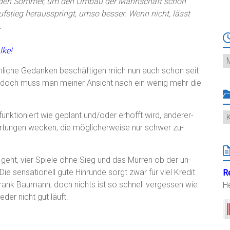
 auf den Sommer, um den Umbau der Mannschaft schon
ufstieg herausspringt, umso besser. Wenn nicht, lässt
.
lke!
Ar
hnliche Gedanken beschäftigen mich nun auch schon seit
 doch muss man meiner Ansicht nach ein wenig mehr die
K
 funktioniert wie geplant und/oder erhofft wird, anderer-
wartungen wecken, die möglicherweise nur schwer zu-
eht, vier Spiele ohne Sieg und das Murren ob der un-
 Die sensationell gute Hinrunde sorgt zwar für viel Kredit
R
Frank Baumann, doch nichts ist so schnell vergessen wie
H
der nicht gut läuft.