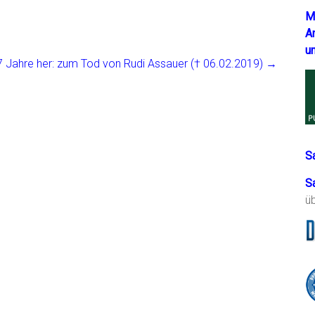
M
A
u
7 Jahre her: zum Tod von Rudi Assauer († 06.02.2019)
→
S
S
ü