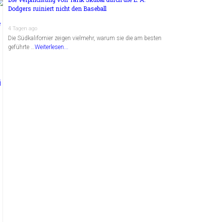
Dodgers ruiniert nicht den Baseball
4 Tagen ago
Die Südkalifornier zeigen vielmehr, warum sie die am besten
geführte …
Weiterlesen...