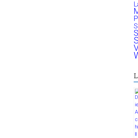
L
M
P
S
S
S
V
W
L