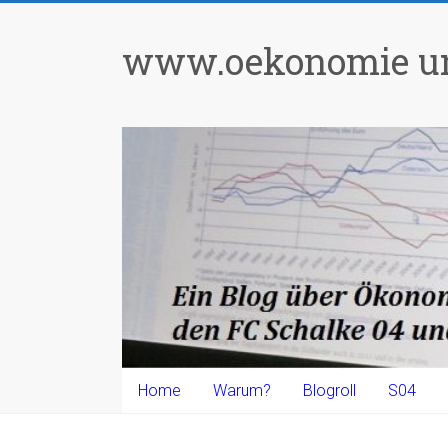
Zum
Inhalt
www.oekonomie un
springen
Home
Warum?
Blogroll
S04