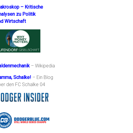
akroskop – Kritische
nalysen zu Politik
nd Wirtschaft
aldenmechanik
– Wikipedia
amma, Schalke!
– Ein Blog
ber den FC Schalke 04