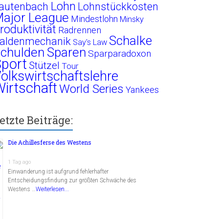
Lohn
autenbach
Lohnstückkosten
ajor League
Mindestlohn
Minsky
roduktivität
Radrennen
Schalke
aldenmechanik
Say's Law
chulden
Sparen
Sparparadoxon
port
Stützel
Tour
olkswirtschaftslehre
irtschaft
World Series
Yankees
etzte Beiträge:
Die Achillesferse des Westens
1 Tag ago
Einwanderung ist aufgrund fehlerhafter
Entscheidungsfindung zur größten Schwäche des
Westens …
Weiterlesen...