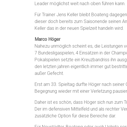
Leader möglichst weit nach oben führen kann.
Für Trainer Jens Keller bleibt Boateng dagegen
dieser doch bereits zum Saisonende seinen Ans
Keller das in der neuen Spielzeit handeln wird.
Marco Höger
Nahezu unmöglich scheint es, die Leistungen v
7 Bundesligaspielen, 4 Einsätzen in der Champi
Pokalspielen setzte ein Kreuzbandriss ihn au
den letzten jahren eigentlich immer gut bestrit
außer Gefecht.
Erst am 33. Spieltag durfte Höger nach seiner 
Begegnung wieder mit einer Verletzung pausie
Daher ist es schön, dass Höger sich nun zum Tr
Der im defensiven Mittelfeld und als rechter Vert
zusätzliche Option für diese Bereiche dar.
Für Neustädter, Boateng oder auch Uchida sorg