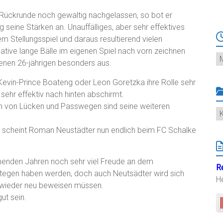
 Rückrunde noch gewaltig nachgelassen, so bot er
 seine Stärken an. Unauffälliges, aber sehr effektives
 Stellungsspiel und daraus resultierend vielen
eative lange Bälle im eigenen Spiel nach vorn zeichnen
Ar
enen 26-jährigen besonders aus.
Kevin-Prince Boateng oder Leon Goretzka ihre Rolle sehr
e sehr effektiv nach hinten abschirmt.
en von Lücken und Passwegen sind seine weiteren
K
n scheint Roman Neustädter nun endlich beim FC Schalke
menden Jahren noch sehr viel Freude an dem
R
trategen haben werden, doch auch Neutsädter wird sich
H
 wieder neu beweisen müssen.
ut sein.