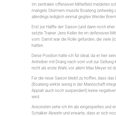
Im zentralen offensiven Mittelfeld meldeten s
mangels Stürmern musste Boateng zeitweilig au
allerdings lediglich einmal gegten Werder Breme
Erst zur Hälfte der Saison (und dann noch e
setzte Trainer Jens Keller ihn im defensiven Mitt
vorn. Damit war die Rolle gefunden, die viele (i
hatten.
Diese Position halte ich für ideal, da er hier sei
Antreiber mit Drang nach vorn voll zur Geltung
nicht als erste Wahl, vor allem Max Meyer ist 
Für die neue Saison bleibt zu hoffen, dass das
(Boateng wirkte wenig in der Mannschaft integr
Appiah auch noch suspendiert) keine negative
wird.
Ansonsten sehe ich ihn als eingespieltes und
Schalker Abwehr und erwarte, dass er sich noch