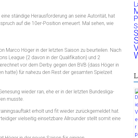
L
M
 eine ständige Herausforderung an seine Autorität, hat
P
pruch auf die 10er-Position erneuert. Mal sehen, wie
S
S
S
V
on Marco Höger in der letzten Saison zu beurteilen. Nach
W
ons League (2 davon in der Qualifikation) und 2
sgerechnet vor dem Derby gegen den BVB (dass Höger in
ten hatte) für nahezu den Rest der gesamten Spielzeit
L
Genesung wieder ran, ehe er in der letzten Bundesliga-
ren musste.
ainingsauftakt erholt und fit wieder zurückgemeldet hat.
eidiger vielseitig einsetzbare Allrounder stellt somit eine
t Höger in der neuen Saison für einigen