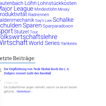
Lohn
autenbach
Lohnstückkosten
ajor League
Mindestlohn
Minsky
roduktivität
Radrennen
Schalke
aldenmechanik
Say's Law
chulden
Sparen
Sparparadoxon
port
Stützel
Tour
olkswirtschaftslehre
irtschaft
World Series
Yankees
etzte Beiträge:
Die Verpflichtung von Tarik Skubal durch die L. A.
Dodgers ruiniert nicht den Baseball
3 Tagen ago
Die Südkalifornier zeigen vielmehr, warum sie die am besten
geführte …
Weiterlesen...