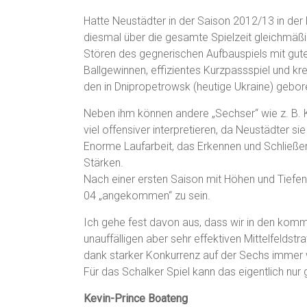
Hatte Neustädter in der Saison 2012/13 in der
diesmal über die gesamte Spielzeit gleichmäßig
Stören des gegnerischen Aufbauspiels mit gutem
Ballgewinnen, effizientes Kurzpassspiel und kr
den in Dnipropetrowsk (heutige Ukraine) gebor
Neben ihm können andere „Sechser“ wie z. B. 
viel offensiver interpretieren, da Neustädter si
Enorme Laufarbeit, das Erkennen und Schließ
Stärken.
Nach einer ersten Saison mit Höhen und Tiefe
04 „angekommen“ zu sein.
Ich gehe fest davon aus, dass wir in den kom
unauffälligen aber sehr effektiven Mittelfelds
dank starker Konkurrenz auf der Sechs immer
Für das Schalker Spiel kann das eigentlich nur g
Kevin-Prince Boateng