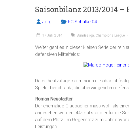
Saisonbilanz 2013/2014 – 
Jörg
FC Schalke 04
17 Juli, 2014
Bundesliga
,
Champions League
,
F
Weiter geht es in dieser kleinen Serie der rein
defensiven Mittelfelds:
Da es heutzutage kaum noch die absolut festgef
Spieler beschränkt, die überwiegend im defensi
Roman Neustädter
Der ehemalige Gladbacher muss wohl als einer
angesehen werden. 44-mal stand er für die Sc
auf dem Platz. Im Gegensatz zum Jahr davor al
Leistungen.