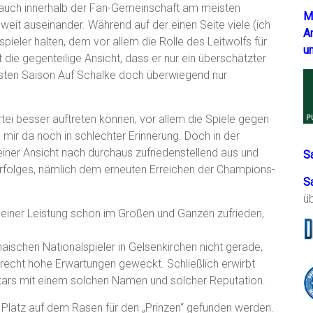
e auch innerhalb der Fan-Gemeinschaft am meisten
M
weit auseinander. Während auf der einen Seite viele (ich
A
spieler halten, dem vor allem die Rolle des Leitwolfs für
u
die gegenteilige Ansicht, dass er nur ein überschätzter
ersten Saison Auf Schalke doch überwiegend nur
rtei besser auftreten können, vor allem die Spiele gegen
mir da noch in schlechter Erinnerung. Doch in der
meiner Ansicht nach durchaus zufriedenstellend aus und
S
Erfolges, nämlich dem erneuten Erreichen der Champions-
S
ü
seiner Leistung schon im Großen und Ganzen zufrieden,
naischen Nationalspieler in Gelsenkirchen nicht gerade,
recht hohe Erwartungen geweckt. Schließlich erwirbt
stars mit einem solchen Namen und solcher Reputation.
 Platz auf dem Rasen für den „Prinzen“ gefunden werden.