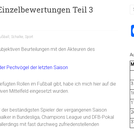
Einzelbewertungen Teil 3
ußball
,
Schalke
,
Sport
 subjektiven Beurteilungen mit den Akteuren des
A
3
ügten Rollen im Fußball gibt, habe ich mich hier auf die
ven Mittelfeld eingesetzt wurden.
1
1
 der beständigsten Spieler der vergangenen Saison
2
halker in Bundesliga, Champions League und DFB-Pokal
3
lerdings mit fast durchweg zufriedenstellenden