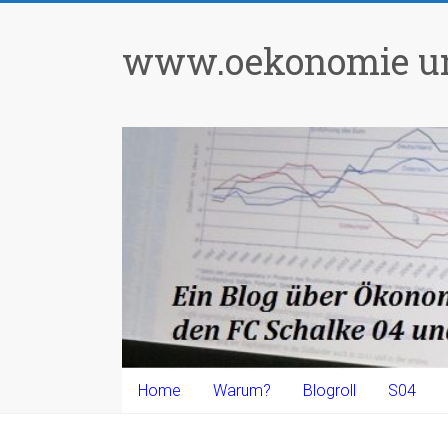
Zum
Inhalt
www.oekonomie un
springen
Home
Warum?
Blogroll
S04