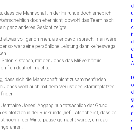
s, dass die Mannschaft in der Hinrunde doch erheblich
Wahrscheinlich doch eher nicht, obwohl das Team nach
ein ganz anderes Gesicht zeigte.
nd etwas voll genommen, als er davon sprach, man wäre
 Ebenso war seine persönliche Leistung dann keineswegs
sen.
aloniki stehen, mit der Jones das Mißverhältnis
n früh deutlich machte.
ag, dass sich die Mannschaft nicht zusammenfinden
sich Jones wohl auch mit dem Verlust des Stammplatzes
finden.
 ob Jermaine Jones‘ Abgang nun tatsächlich der Grund
s plötzlich in der Rückrunde „lief. Tatsache ist, dass es
nst noch in der Winterpause gemacht wurde, um das
Ungefähren.