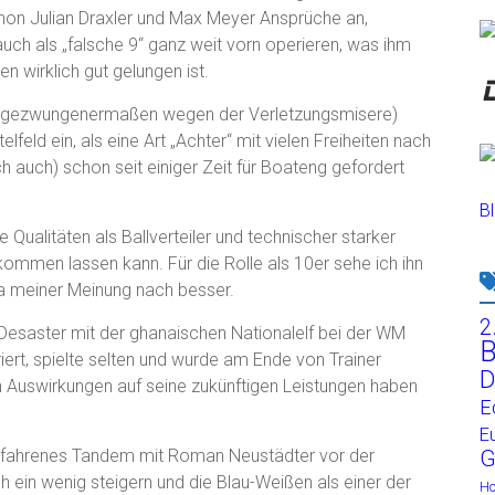
chon Julian Draxler und Max Meyer Ansprüche an,
ch als „falsche 9“ ganz weit vorn operieren, was ihm
n wirklich gut gelungen ist.
her gezwungenermaßen wegen der Verletzungsmisere)
elfeld ein, als eine Art „Achter“ mit vielen Freiheiten nach
ch auch) schon seit einiger Zeit für Boateng gefordert
Bl
ne Qualitäten als Ballverteiler und technischer starker
 kommen lassen kann. Für die Rolle als 10er sehe ich ihn
da meiner Meinung nach besser.
2
 Desaster mit der ghanaischen Nationalelf bei der WM
B
iert, spielte selten und wurde am Ende von Trainer
D
n Auswirkungen auf seine zukünftigen Leistungen haben
E
E
 erfahrenes Tandem mit Roman Neustädter vor der
G
 ein wenig steigern und die Blau-Weißen als einer der
H