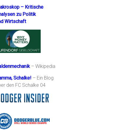
akroskop – Kritische
nalysen zu Politik
nd Wirtschaft
aldenmechanik
– Wikipedia
amma, Schalke!
– Ein Blog
ber den FC Schalke 04