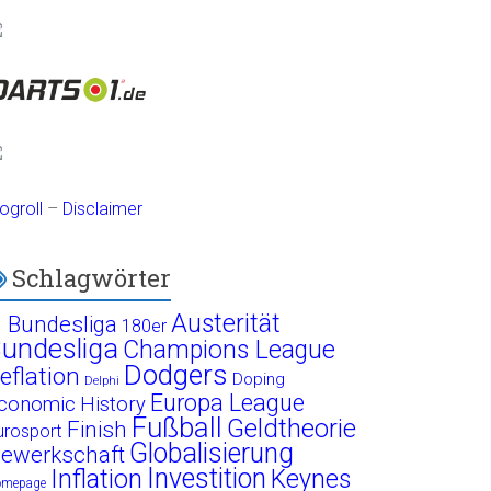
ogroll
–
Disclaimer
Schlagwörter
Austerität
. Bundesliga
180er
undesliga
Champions League
Dodgers
eflation
Doping
Delphi
Europa League
conomic History
Fußball
Geldtheorie
Finish
urosport
Globalisierung
ewerkschaft
Investition
Inflation
Keynes
omepage