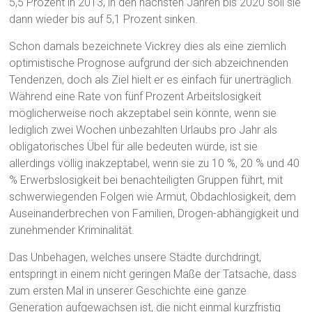
5,5 Prozent in 2013, in den nächsten Jahren bis 2020 soll sie
dann wieder bis auf 5,1 Prozent sinken.
Schon damals bezeichnete Vickrey dies als eine ziemlich
optimistische Prognose aufgrund der sich abzeichnenden
Tendenzen, doch als Ziel hielt er es einfach für unerträglich.
Während eine Rate von fünf Prozent Arbeitslosigkeit
möglicherweise noch akzeptabel sein könnte, wenn sie
lediglich zwei Wochen unbezahlten Urlaubs pro Jahr als
obligatorisches Übel für alle bedeuten würde, ist sie
allerdings völlig inakzeptabel, wenn sie zu 10 %, 20 % und 40
% Erwerbslosigkeit bei benachteiligten Gruppen führt, mit
schwerwiegenden Folgen wie Armut, Obdachlosigkeit, dem
Auseinanderbrechen von Familien, Drogen-abhängigkeit und
zunehmender Kriminalität.
Das Unbehagen, welches unsere Städte durchdringt,
entspringt in einem nicht geringen Maße der Tatsache, dass
zum ersten Mal in unserer Geschichte eine ganze
Generation aufgewachsen ist, die nicht einmal kurzfristig