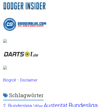
Blogroll
–
Disclaimer
Schlagwörter
Bundesliga
Austerität
2. Bundesliga
180er