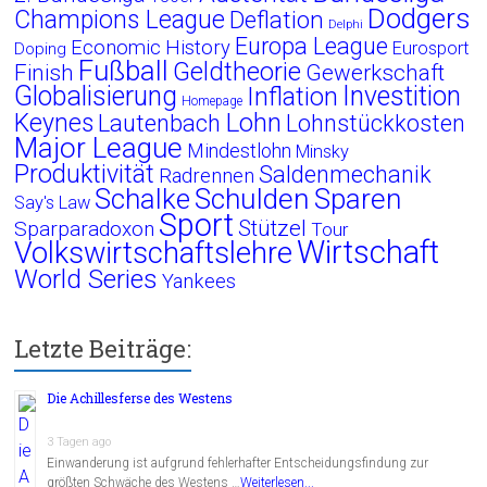
Dodgers
Champions League
Deflation
Delphi
Europa League
Economic History
Eurosport
Doping
Fußball
Geldtheorie
Finish
Gewerkschaft
Globalisierung
Investition
Inflation
Homepage
Lohn
Keynes
Lautenbach
Lohnstückkosten
Major League
Mindestlohn
Minsky
Produktivität
Saldenmechanik
Radrennen
Schalke
Schulden
Sparen
Say's Law
Sport
Stützel
Sparparadoxon
Tour
Wirtschaft
Volkswirtschaftslehre
World Series
Yankees
Letzte Beiträge:
Die Achillesferse des Westens
3 Tagen ago
Einwanderung ist aufgrund fehlerhafter Entscheidungsfindung zur
größten Schwäche des Westens …
Weiterlesen...