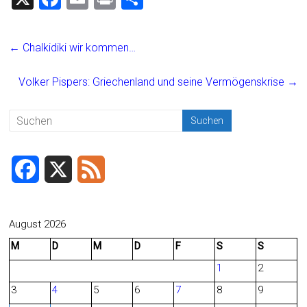
a
m
in
eil
ce
ai
t
e
←
Chalkidiki wir kommen…
b
l
n
o
Volker Pispers: Griechenland und seine Vermögenskrise
→
ok
F
X
F
a
e
c
e
August 2026
M
D
M
D
F
S
S
e
d
1
2
b
3
4
5
6
7
8
9
o