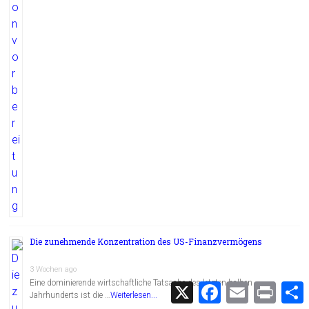
Die zunehmende Konzentration des US-Finanzvermögens
3 Wochen ago
Eine dominierende wirtschaftliche Tatsache des letzten halben
X
F
E
P
Jahrhunderts ist die …
Weiterlesen...
a
m
r
c
a
i
i