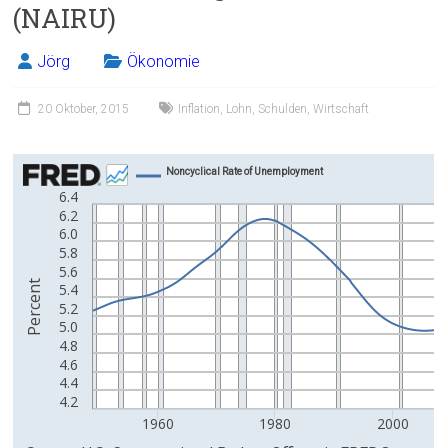
(NAIRU)
Jörg
Ökonomie
20 Oktober, 2015
Inflation
,
Lohn
,
Schulden
,
Wirtschaft