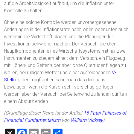
auf die Arbeitslosigkeit aufbaut, um die Inflation unter
Kontrolle zu halten.
Ohne eine solche Kontrolle werden unvorhergesehene
Änderungen in der Inflationsrate nach oben oder unten auch
weiterhin die Wirtschaft plagen und die Planungen für
Investitionen schwierig machen. Der Versuch, die drei
Hauptkomponenten eines Wirtschaftssystems mit nur zwei
Instrumenten zu steuern ähnelt dem Versuch, ein Flugzeug
mit Höhen- und Seitenruder aber ohne Querruder fliegen zu
wollen; bei ruhigem Wetter und einer ausreichenden
V-
Stellung
der Tragflächen kann man das durchaus
bewältigen, wenn die Kurven sehr vorsichtig geflogen
werden, aber der Versuch, bei Seitenwind zu landen dürfte in
einem Absturz enden.
(Grundlage dieser Reihe ist der Artikel
15 Fatal Fallacies of
Financial Fundamentalism
von
William Vickrey
)
X
F
E
Pr
T