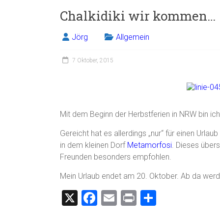
Chalkidiki wir kommen…
Jörg
Allgemein
7 Oktober, 2015
Mit dem Beginn der Herbstferien in NRW bin ich r
Gereicht hat es allerdings „nur“ für einen Urlau
in dem kleinen Dorf
Metamorfosi
. Dieses über
Freunden besonders empfohlen.
Mein Urlaub endet am 20. Oktober. Ab da we
X
F
E
Pr
T
a
m
in
eil