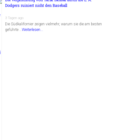
Dodgers ruiniert nicht den Baseball
3 Tagen ago
Die Südkalifornier zeigen vielmehr, warum sie die am besten
geführte …
Weiterlesen...