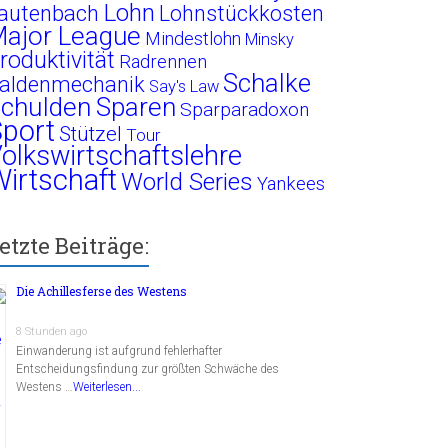
Lohn
autenbach
Lohnstückkosten
ajor League
Mindestlohn
Minsky
roduktivität
Radrennen
Schalke
aldenmechanik
Say's Law
chulden
Sparen
Sparparadoxon
port
Stützel
Tour
olkswirtschaftslehre
irtschaft
World Series
Yankees
etzte Beiträge:
Die Achillesferse des Westens
8 Stunden ago
Einwanderung ist aufgrund fehlerhafter
Entscheidungsfindung zur größten Schwäche des
Westens …
Weiterlesen...