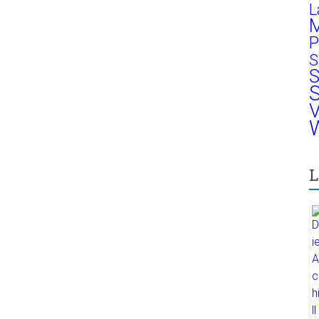
L
M
P
S
S
S
V
W
L