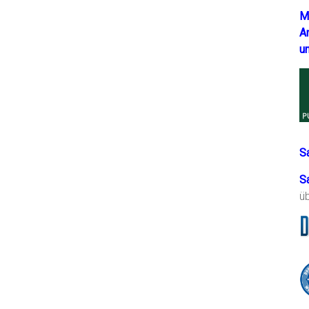
M
A
u
S
S
ü