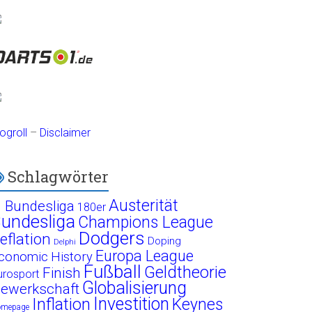
ogroll
–
Disclaimer
Schlagwörter
Austerität
. Bundesliga
180er
undesliga
Champions League
Dodgers
eflation
Doping
Delphi
Europa League
conomic History
Fußball
Geldtheorie
Finish
urosport
Globalisierung
ewerkschaft
Investition
Inflation
Keynes
omepage