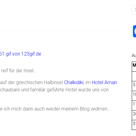
A
eif für die Insel…
b auf der griechischen Halbinsel
Chalkidiki
, im
Hotel Amari
3
schaubare und familiär geführte Hotel wurde uns von
1
1
rde ich mich dann auch wieder meinem Blog widmen…
2
3