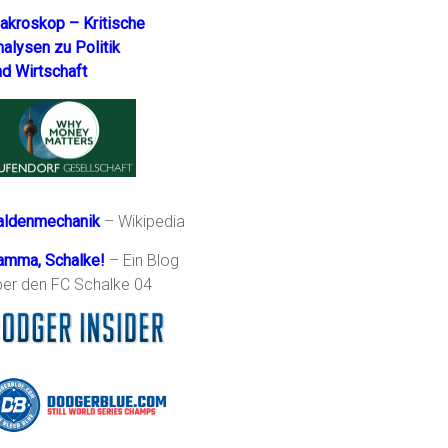
akroskop – Kritische
nalysen zu Politik
nd Wirtschaft
aldenmechanik
– Wikipedia
amma, Schalke!
– Ein Blog
ber den FC Schalke 04