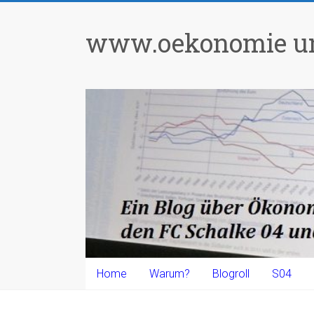
Zum
Inhalt
www.oekonomie un
springen
Home
Warum?
Blogroll
S04