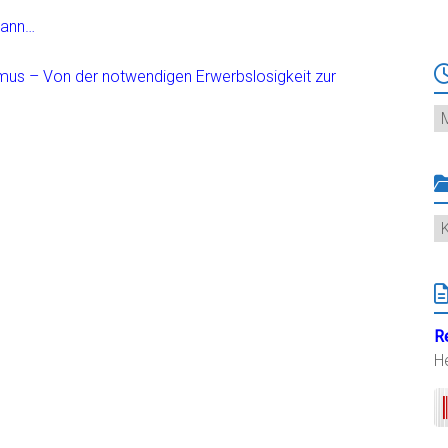
wann…
smus – Von der notwendigen Erwerbslosigkeit zur
Ar
K
R
H