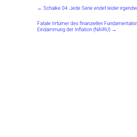
ce
ai
t
e
←
Schalke 04: Jede Serie endet leider irgend
b
l
n
o
Fatale Irrtümer des finanziellen Fundamentali
Eindämmung der Inflation (NAIRU)
→
ok