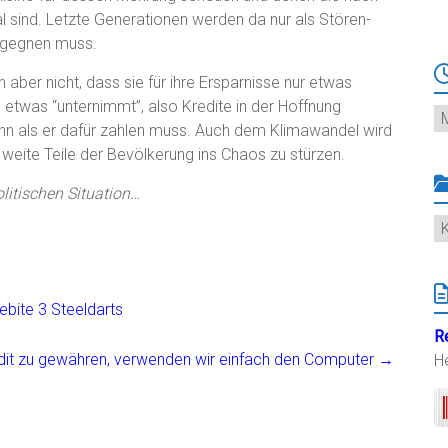
al sind. Letzte Generationen werden da nur als Stören-
begegnen muss.
ber nicht, dass sie für ihre Ersparnisse nur etwas
was “unternimmt”, also Kredite in der Hoffnung
Ar
ann als er dafür zahlen muss. Auch dem Klimawandel wird
weite Teile der Bevölkerung ins Chaos zu stürzen.
olitischen Situation…
K
ebite 3 Steeldarts
R
dit zu gewähren, verwenden wir einfach den Computer
→
H