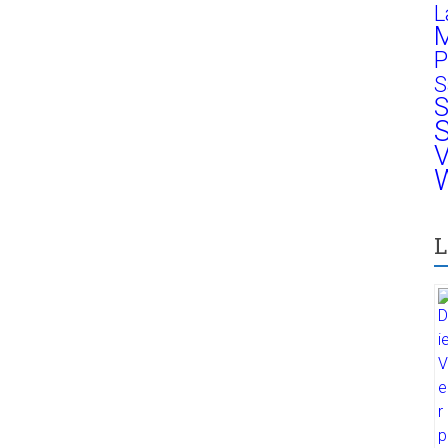
L
M
P
S
S
S
V
W
L