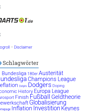
ogroll
–
Disclaimer
Schlagwörter
Austerität
. Bundesliga
180er
undesliga
Champions League
Dodgers
eflation
Doping
Delphi
Europa League
conomic History
Fußball
Geldtheorie
Finish
urosport
Globalisierung
ewerkschaft
Investition
Inflation
Keynes
omepage