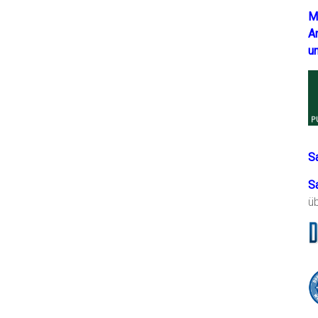
M
A
u
S
S
ü