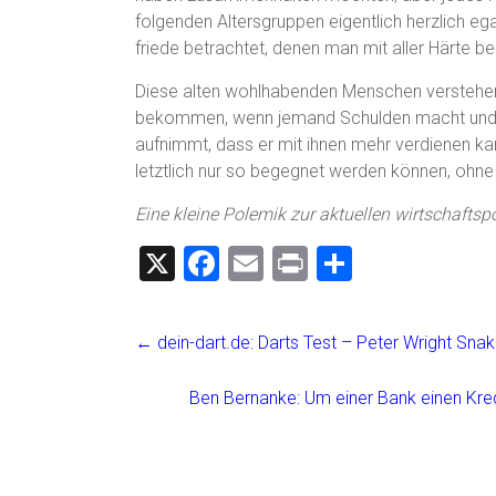
folgenden Altersgruppen eigentlich herzlich eg
friede betrachtet, denen man mit aller Härte 
Diese alten wohlhabenden Menschen verstehen a
bekommen, wenn jemand Schulden macht und et
aufnimmt, dass er mit ihnen mehr verdienen k
letztlich nur so begegnet werden können, ohne 
Eine kleine Polemik zur aktuellen wirtschaftsp
X
F
E
Pr
T
a
m
in
eil
ce
ai
t
e
←
dein-dart.de: Darts Test – Peter Wright Snak
b
l
n
o
Ben Bernanke: Um einer Bank einen Kre
ok