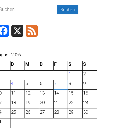
F
X
F
a
e
c
e
ugust 2026
M
D
M
D
F
S
S
e
d
1
2
b
4
5
6
7
8
9
o
0
11
12
13
14
15
16
o
7
18
19
20
21
22
23
4
25
26
27
28
29
30
k
1