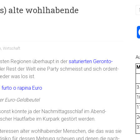
s) alte wohlhabende
n
,
Wirtschaft
A
hsten Regionen überhaupt in der
saturierten
Geronto-
der Rest der Welt eine Party schmeisst und sich ordent-
eder was los ist.
3
1
rter Euro-Geldbeutel
1
r, sonst könnte ja der Nachmittagsschlaf im Abend-
2
lscher Hautfarbe im Kurpark gestört werden.
3
 Interessen alter wohlhabender Menschen, die das was sie
siko für dessen Mehrung scheuen und denen die nach-