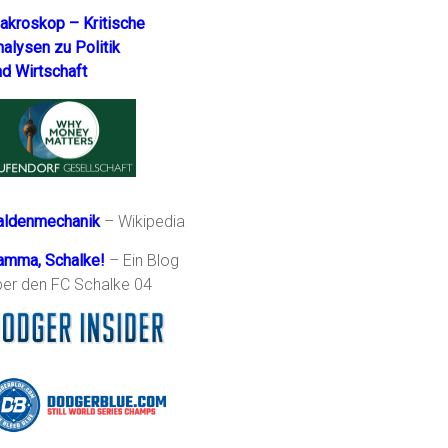
akroskop – Kritische
nalysen zu Politik
nd Wirtschaft
aldenmechanik
– Wikipedia
amma, Schalke!
– Ein Blog
ber den FC Schalke 04