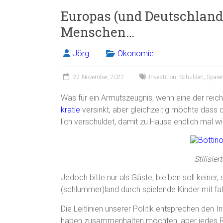
Europas (und Deutschland
Menschen…
Jörg
Ökonomie
22 November, 2022
Investition
,
Schulden
,
Spare
Was für ein Armutszeugnis, wenn eine der reic
kratie
versinkt, aber gleichzeitig möchte dass 
lich verschuldet, damit zu Hause endlich mal wi
Stilisie
Jedoch bitte nur als Gäste, bleiben soll keine
(schlummer)land durch spielende Kinder mit fa
Die Leitlinien unserer Politik entsprechen den
haben zusammenhalten möchten, aber jedes Ri