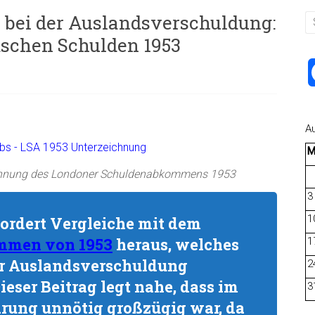
 bei der Auslandsverschuldung:
tschen Schulden 1953
A
chnung des Londoner Schuldenabkommens 1953
3
1
fordert Vergleiche mit dem
mmen von 1953
heraus, welches
1
her Auslandsverschuldung
2
eser Beitrag legt nahe, dass im
3
arung unnötig großzügig war, da