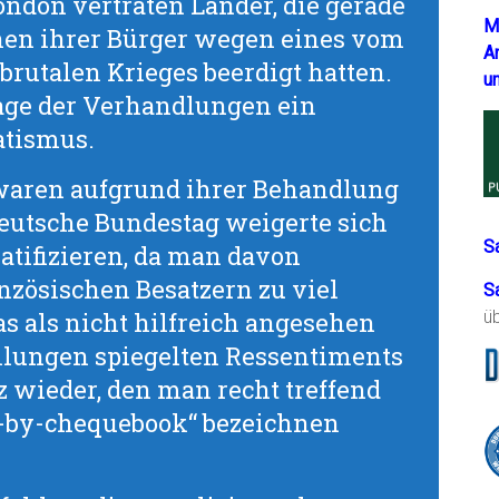
ndon vertraten Länder, die gerade
M
onen ihrer Bürger wegen eines vom
A
rutalen Krieges beerdigt hatten.
u
age der Verhandlungen ein
tismus.
 waren aufgrund ihrer Behandlung
Deutsche Bundestag weigerte sich
S
ratifizieren, da man davon
nzösischen Besatzern zu viel
S
 als nicht hilfreich angesehen
ü
llungen spiegelten Ressentiments
wieder, den man recht treffend
g-by-chequebook“ bezeichnen