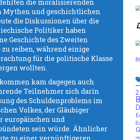
fehlten die moralisierenden
en Mythen und geschichtlichen
ute die Diskussionen über die
riechische Politiker haben
ine Geschichte des Zweiten
 zu reiben, während einige
erachtung für die politische Klasse
Bl
ergen wollten.
bkommen kam dagegen auch
ührende Teilnehmer sich darin
2
B
ösung des Schuldenproblems im
D
schen Volkes, der Gläubiger
E
r europäischen und
E
ündeten sein würde. Ähnlicher
G
te zu einer vernünftigeren
H