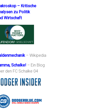
akroskop – Kritische
nalysen zu Politik
nd Wirtschaft
aldenmechanik
– Wikipedia
amma, Schalke!
– Ein Blog
ber den FC Schalke 04