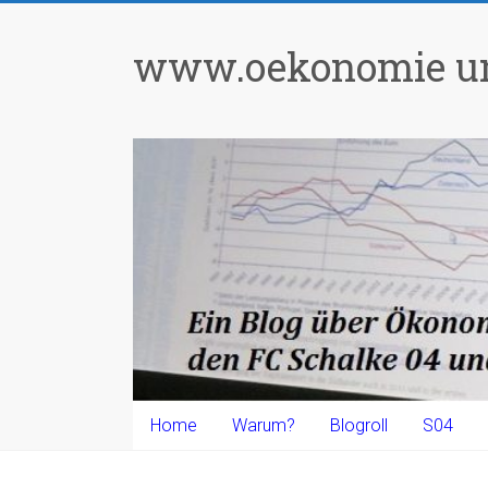
Zum
Inhalt
www.oekonomie un
springen
Home
Warum?
Blogroll
S04