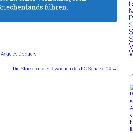
L
Griechenlands führen.
M
P
S
S
S
V
W
s Angeles Dodgers
Die Stärken und Schwächen des FC Schalke 04
→
L