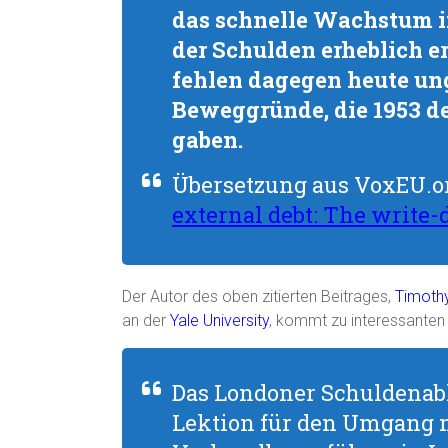
das schnelle Wachstum i
der Schulden erheblich er
fehlen dagegen heute un
Beweggründe, die 1953 de
gaben.
Übersetzung aus VoxEU.o
external debt: The write-
Der Autor des oben zitierten Beitrages,
Timoth
an der
Yale University
, kommt zu interessanten
Das Londoner Schuldenab
Lektion für den Umgang m