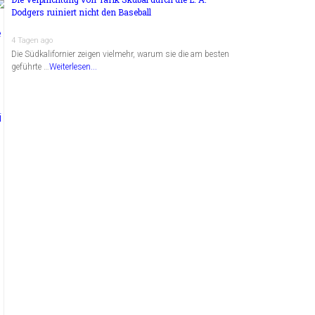
Dodgers ruiniert nicht den Baseball
4 Tagen ago
Die Südkalifornier zeigen vielmehr, warum sie die am besten
geführte …
Weiterlesen...