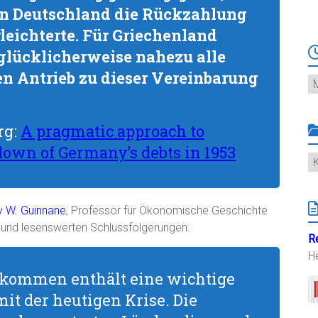
n Deutschland die Rückzahlung
leichterte. Für Griechenland
glücklicherweise nahezu alle
n Antrieb zu dieser Vereinbarung
Ar
rg:
A pragmatic approach to
down of Germany’s debts in 1953
K
y W. Guinnane
, Professor für Ökonomische Geschichte
 und lesenswerten Schlussfolgerungen:
R
H
kommen enthält eine wichtige
it der heutigen Krise. Die