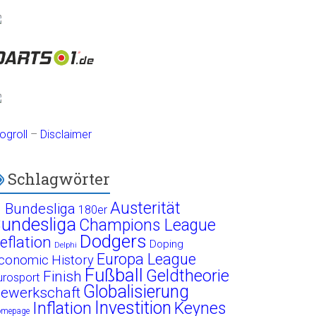
ogroll
–
Disclaimer
Schlagwörter
Austerität
. Bundesliga
180er
undesliga
Champions League
Dodgers
eflation
Doping
Delphi
Europa League
conomic History
Fußball
Geldtheorie
Finish
urosport
Globalisierung
ewerkschaft
Investition
Inflation
Keynes
omepage