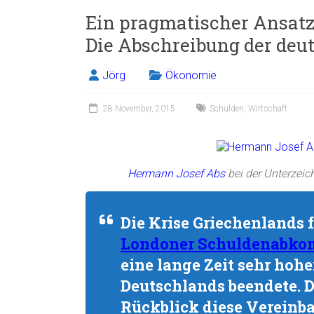
Ein pragmatischer Ansatz
Die Abschreibung der deu
Jörg
Ökonomie
28 November, 2015
Schulden
,
Wirtschaft
Hermann Josef Abs
bei der Unterzei
Die Krise Griechenlands 
Londoner Schuldenabko
eine lange Zeit sehr ho
Deutschlands beendete. Di
Rückblick diese Vereinb