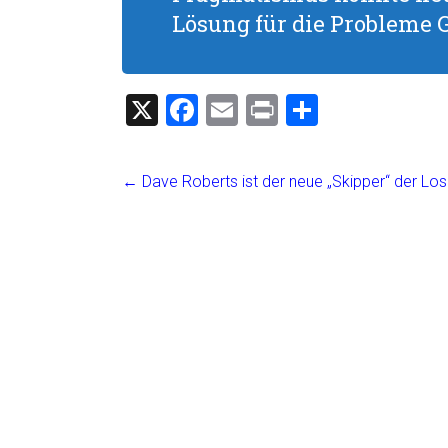
Lösung für die Probleme 
X
F
E
Pr
T
a
m
in
eil
ce
ai
t
e
←
Dave Roberts ist der neue „Skipper“ der Lo
b
l
n
o
ok