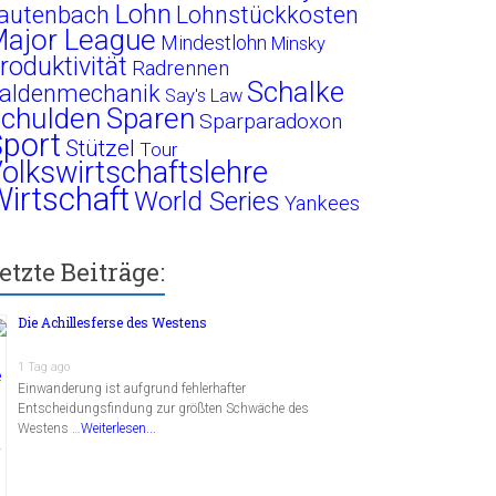
Lohn
autenbach
Lohnstückkosten
ajor League
Mindestlohn
Minsky
roduktivität
Radrennen
Schalke
aldenmechanik
Say's Law
chulden
Sparen
Sparparadoxon
port
Stützel
Tour
olkswirtschaftslehre
irtschaft
World Series
Yankees
etzte Beiträge:
Die Achillesferse des Westens
1 Tag ago
Einwanderung ist aufgrund fehlerhafter
Entscheidungsfindung zur größten Schwäche des
Westens …
Weiterlesen...