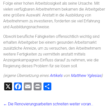
Folge einer hohen Arbeitslosigkeit als seine Ursache. Mit
vielen verfügbaren Arbeitnehmern bekamen die Arbeitgeber
eine größere Auswahl. Anstatt in die Ausbildung von
Arbeitnehmern zu investieren, forderten sie viel Erfahrung
und Ausbildungsnachweise.
Obwohl berufliche Fähigkeiten offensichtlich wichtig sind
erhalten Arbeitgeber bei einem gesunden Arbeitsmarkt
zusätzliche Anreize, um zu versuchen, den Arbeitnehmern
weitere Fertigkeiten zu vermitteln anstatt mittels
Anzeigenkampagnen Einfluss darauf zu nehmen, wie die
Regierung dieses Problem für sie lösen soll.
(eigene Übersetzung eines
Artikels
von
Matthew Yglesias
)
X
F
E
Pr
T
a
m
in
eil
ce
ai
t
e
←
Die Renovierungsarbeiten schreiten weiter voran…