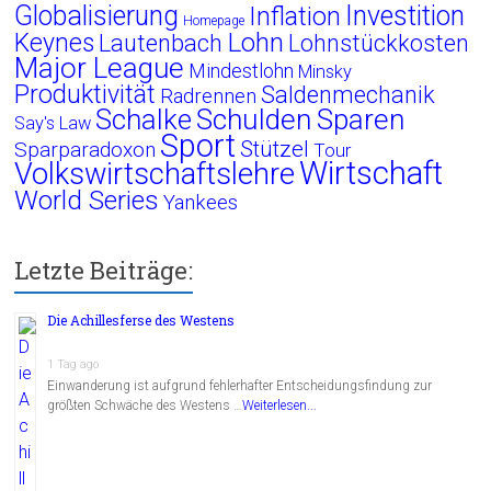
Globalisierung
Investition
Inflation
Homepage
Lohn
Keynes
Lautenbach
Lohnstückkosten
Major League
Mindestlohn
Minsky
Produktivität
Saldenmechanik
Radrennen
Schalke
Schulden
Sparen
Say's Law
Sport
Stützel
Sparparadoxon
Tour
Wirtschaft
Volkswirtschaftslehre
World Series
Yankees
Letzte Beiträge:
Die Achillesferse des Westens
1 Tag ago
Einwanderung ist aufgrund fehlerhafter Entscheidungsfindung zur
größten Schwäche des Westens …
Weiterlesen...