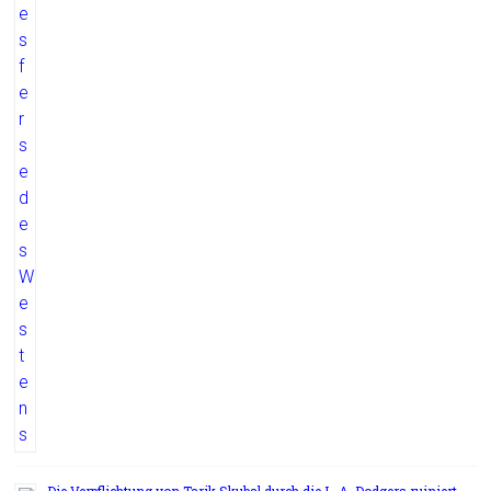
Die Verpflichtung von Tarik Skubal durch die L. A. Dodgers ruiniert