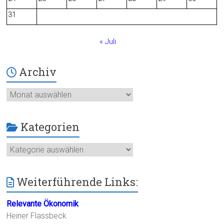
k
31
« Juli
Archiv
Archiv
Kategorien
Kategorien
Weiterführende Links:
Relevante Ökonomik
Heiner Flassbeck