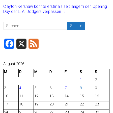
b
l
n
o
Clayton Kershaw könnte erstmals seit langem den Opening
Day der L. A. Dodgers verpassen
→
ok
F
X
F
a
e
c
e
August 2026
M
D
M
D
F
S
S
e
d
1
2
b
3
4
5
6
7
8
9
o
10
11
12
13
14
15
16
o
17
18
19
20
21
22
23
24
25
26
27
28
29
30