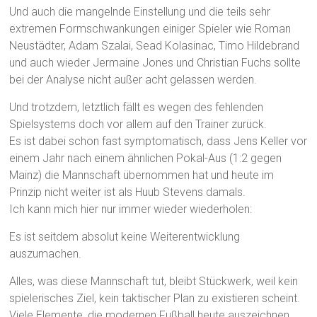
Und auch die mangelnde Einstellung und die teils sehr
extremen Formschwankungen einiger Spieler wie Roman
Neustädter, Adam Szalai, Sead Kolasinac, Timo Hildebrand
und auch wieder Jermaine Jones und Christian Fuchs sollte
bei der Analyse nicht außer acht gelassen werden.
Und trotzdem, letztlich fällt es wegen des fehlenden
Spielsystems doch vor allem auf den Trainer zurück.
Es ist dabei schon fast symptomatisch, dass Jens Keller vor
einem Jahr nach einem ähnlichen Pokal-Aus (1:2 gegen
Mainz) die Mannschaft übernommen hat und heute im
Prinzip nicht weiter ist als Huub Stevens damals.
Ich kann mich hier nur immer wieder wiederholen:
Es ist seitdem absolut keine Weiterentwicklung
auszumachen.
Alles, was diese Mannschaft tut, bleibt Stückwerk, weil kein
spielerisches Ziel, kein taktischer Plan zu existieren scheint.
Viele Elemente, die modernen Fußball heute auszeichnen,