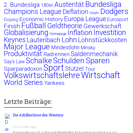
Bundesliga
Austerität
2. Bundesliga
180er
Dodgers
Champions League
Deflation
Delphi
Europa League
Economic History
Eurosport
Doping
Fußball
Geldtheorie
Finish
Gewerkschaft
Globalisierung
Investition
Inflation
Homepage
Lohn
Keynes
Lautenbach
Lohnstückkosten
Major League
Mindestlohn
Minsky
Produktivität
Saldenmechanik
Radrennen
Schalke
Schulden
Sparen
Say's Law
Sport
Stützel
Sparparadoxon
Tour
Wirtschaft
Volkswirtschaftslehre
World Series
Yankees
Letzte Beiträge:
Die Achillesferse des Westens
23 Stunden ago
Einwanderung ist aufgrund fehlerhafter Entscheidungsfindung zur