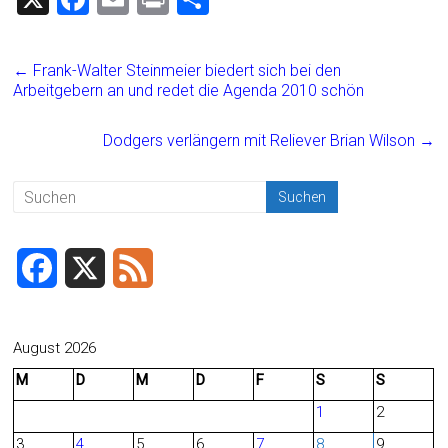
a
m
in
eil
ce
ai
t
e
←
Frank-Walter Steinmeier biedert sich bei den
b
l
n
Arbeitgebern an und redet die Agenda 2010 schön
o
Dodgers verlängern mit Reliever Brian Wilson
→
ok
F
X
F
a
e
c
e
August 2026
M
D
M
D
F
S
S
e
d
1
2
b
3
4
5
6
7
8
9