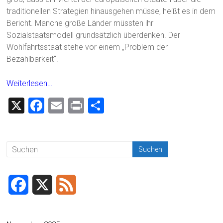
traditionellen Strategien hinausgehen müsse, heißt es in dem
Bericht. Manche große Länder müssten ihr
Sozialstaatsmodell grundsätzlich überdenken. Der
Wohlfahrtsstaat stehe vor einem „Problem der
Bezahlbarkeit“.
Weiterlesen…
X
F
E
Pr
T
a
m
in
eil
ce
ai
t
e
b
l
n
o
ok
F
X
F
a
e