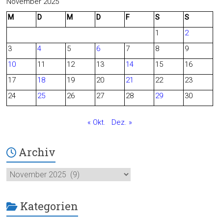
c
e
November 2025
M
D
M
D
F
S
S
e
d
1
2
b
3
4
5
6
7
8
9
o
10
11
12
13
14
15
16
o
17
18
19
20
21
22
23
24
25
26
27
28
29
30
k
« Okt.
Dez. »
Archiv
Archiv
Kategorien