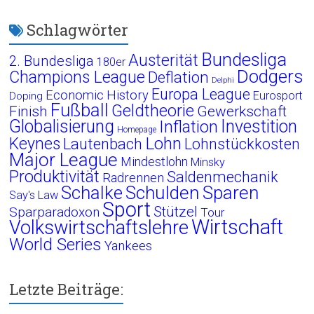
Schlagwörter
Bundesliga
Austerität
2. Bundesliga
180er
Dodgers
Champions League
Deflation
Delphi
Europa League
Economic History
Eurosport
Doping
Fußball
Geldtheorie
Finish
Gewerkschaft
Globalisierung
Investition
Inflation
Homepage
Lohn
Keynes
Lautenbach
Lohnstückkosten
Major League
Mindestlohn
Minsky
Produktivität
Saldenmechanik
Radrennen
Schalke
Schulden
Sparen
Say's Law
Sport
Stützel
Sparparadoxon
Tour
Wirtschaft
Volkswirtschaftslehre
World Series
Yankees
Letzte Beiträge: