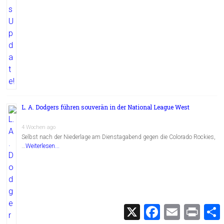
L. A. Dodgers führen souverän in der National League West
4 Wochen ago
Selbst nach der Niederlage am Dienstagabend gegen die Colorado Rockies,
…
Weiterlesen...
X
F
E
P
a
m
r
c
a
i
i