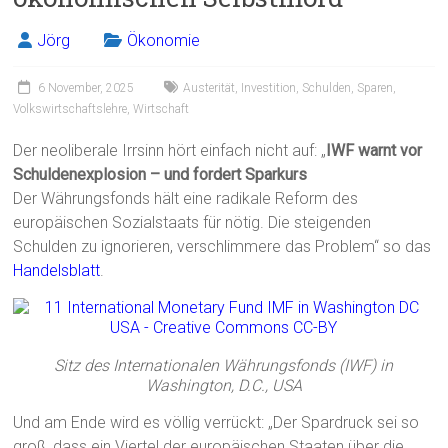
Jörg
Ökonomie
6 November, 2025
Austerität
,
Investition
,
Schulden
,
Sparen
,
Volkswirtschaftslehre
,
Wirtschaft
Der neoliberale Irrsinn hört einfach nicht auf: „
IWF warnt vor
Schuldenexplosion – und fordert Sparkurs
Der Währungsfonds hält eine radikale Reform des
europäischen Sozialstaats für nötig. Die steigenden
Schulden zu ignorieren, verschlimmere das Problem“ so das
Handelsblatt
.
Sitz des Internationalen Währungsfonds (IWF) in
Washington, D.C., USA
Und am Ende wird es völlig verrückt: „Der Spardruck sei so
groß, dass ein Viertel der europäischen Staaten über die