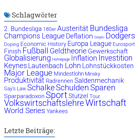
Schlagwörter
Bundesliga
Austerität
2. Bundesliga
180er
Dodgers
Champions League
Deflation
Delphi
Europa League
Economic History
Eurosport
Doping
Fußball
Geldtheorie
Finish
Gewerkschaft
Globalisierung
Investition
Inflation
Homepage
Lohn
Keynes
Lautenbach
Lohnstückkosten
Major League
Mindestlohn
Minsky
Produktivität
Saldenmechanik
Radrennen
Schalke
Schulden
Sparen
Say's Law
Sport
Stützel
Sparparadoxon
Tour
Wirtschaft
Volkswirtschaftslehre
World Series
Yankees
Letzte Beiträge: