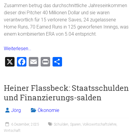
Zusammen betrug das durchschnittliche Jahreseinkommen
dieser drei Pitcher 40 Millionen Dollar und sie waren
verantwortlich für 15 verlorene Saves, 24 zugelassene
Home Runs, 70 Earned Runs in 125 geworfenen Innings, was
einem kombinierten ERA von 5.04 entspricht.
Weiterlesen…
X
F
E
Pr
T
a
m
in
eil
ce
ai
t
e
Heiner Flassbeck: Staatsschulden
b
l
n
und Finanzierungs-salden
o
ok
Jörg
Ökonomie
6 Dezember, 2025
Schulden
,
Sparen
,
Volkswirtschaftslehre
,
Wirtschaft