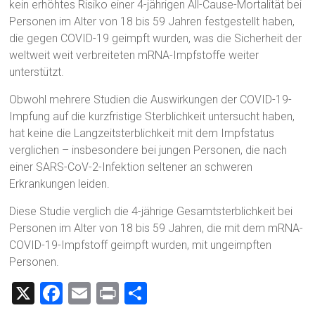
kein erhöhtes Risiko einer 4-jährigen All-Cause-Mortalität bei
Personen im Alter von 18 bis 59 Jahren festgestellt haben,
die gegen COVID-19 geimpft wurden, was die Sicherheit der
weltweit weit verbreiteten mRNA-Impfstoffe weiter
unterstützt.
Obwohl mehrere Studien die Auswirkungen der COVID-19-
Impfung auf die kurzfristige Sterblichkeit untersucht haben,
hat keine die Langzeitsterblichkeit mit dem Impfstatus
verglichen – insbesondere bei jungen Personen, die nach
einer SARS-CoV-2-Infektion seltener an schweren
Erkrankungen leiden.
Diese Studie verglich die 4-jährige Gesamtsterblichkeit bei
Personen im Alter von 18 bis 59 Jahren, die mit dem mRNA-
COVID-19-Impfstoff geimpft wurden, mit ungeimpften
Personen.
X
F
E
Pr
T