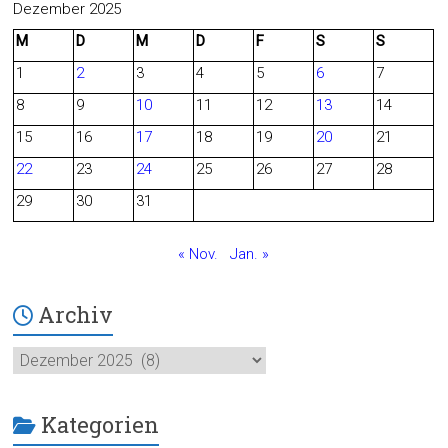
c
e
Dezember 2025
M
D
M
D
F
S
S
e
d
1
2
3
4
5
6
7
b
8
9
10
11
12
13
14
o
15
16
17
18
19
20
21
o
22
23
24
25
26
27
28
29
30
31
k
« Nov.
Jan. »
Archiv
Archiv
Kategorien