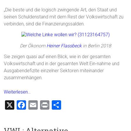
„Die beste und die logisch zwingende Art, den Staat und
seinen Schuldenstand mit dem Rest der Volkswirtschaft zu
verbinden, sind die Finanzierungssalden.
Der Ökonom
Heiner Flassbeck
in Berlin 2018
Sie zeigen quasi auf einen Blick, wie in der gesamten
Volkswirtschaft und in der gesamten Welt Ein-nahme und
Ausgabendefizite einzelner Sektoren miteinander
zusammenhängen.
Weiterlesen…
X
F
E
Pr
T
a
m
in
eil
ce
ai
t
e
VWL: Alternative