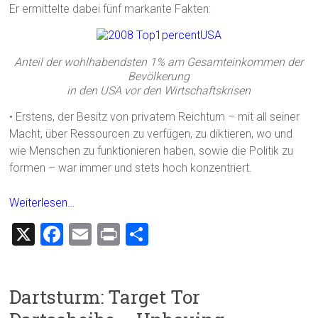
Er ermittelte dabei fünf markante Fakten:
Anteil der wohlhabendsten 1% am Gesamteinkommen der
Bevölkerung
in den USA vor den Wirtschaftskrisen
• Erstens, der Besitz von privatem Reichtum – mit all seiner
Macht, über Ressourcen zu verfügen, zu diktieren, wo und
wie Menschen zu funktionieren haben, sowie die Politik zu
formen – war immer und stets hoch konzentriert.
Weiterlesen…
X
F
E
Pr
T
a
m
in
eil
ce
ai
t
e
Dartsturm: Target Tor
b
l
n