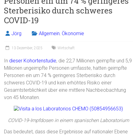
Personen ein um 74 % geringeres
o
Sterberisiko durch schweres
ok
COVID-19
Jörg
Allgemein
,
Ökonomie
13 Dezember, 2025
Wirtschaft
In
dieser Kohortenstudie
, die 22,7 Millionen geimpfte und 5,9
Millionen ungeimpfte Personen umfasste, hatten geimpfte
Personen ein um 74 % geringeres Sterberisiko durch
schweres COVID-19 und kein erhöhtes Risiko einer
Gesamtsterblichkeit über eine mittlere Nachbeobachtung
von 45 Monaten.
COVID-19-Impfdosen in einem spanischen Laboratorium
Das bedeutet, dass diese Ergebnisse auf nationaler Ebene