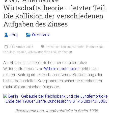
b
l
n
Wirtschaftstheorie – letzter Teil:
o
Die Kollision der verschiedenen
ok
Aufgaben des Zinses
Jörg
Ökonomie
2 Dezember, 2025
Investition
,
Lautenbach
,
Lohn
,
Produktivität
,
Schulden
,
Sparen
,
Volkswirtschaftslehre
,
Wirtschaft
Als Abschluss unserer Reihe über die alternative
Wirtschaftstheorie von
Wilhelm Lautenbach
geht es in
diesem Beitrag um eine abschließende Betrachtung aller
bisher behandelten Komponenten seiner be-stechenden
makroökonomischen Diagnose.
Reichsbank und Jungfernbrücke in Berlin 1938