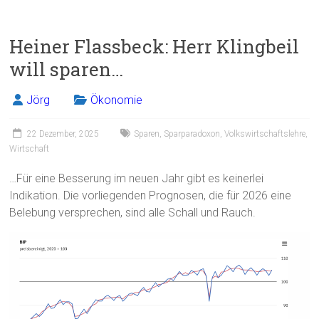
a
m
in
eil
ce
ai
t
e
Heiner Flassbeck: Herr Klingbeil
b
l
n
will sparen…
o
ok
Jörg
Ökonomie
22 Dezember, 2025
Sparen
,
Sparparadoxon
,
Volkswirtschaftslehre
,
Wirtschaft
…Für eine Besserung im neuen Jahr gibt es keinerlei
Indikation. Die vorliegenden Prognosen, die für 2026 eine
Belebung versprechen, sind alle Schall und Rauch.