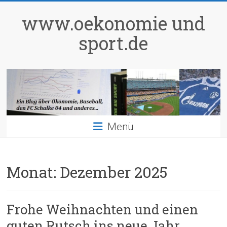
Zum
Inhalt
www.oekonomie und
springen
sport.de
Menü
Monat:
Dezember 2025
Frohe Weihnachten und einen
guten Rutsch ins neue Jahr