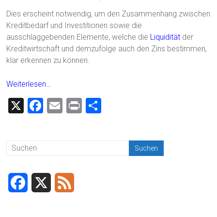
Dies erscheint notwendig, um den Zusammenhang zwischen
Kreditbedarf und Investitionen sowie die
ausschlaggebenden Elemente, welche die
Liquidität
der
Kreditwirtschaft und demzufolge auch den Zins bestimmen,
klar erkennen zu können.
Weiterlesen…
X
F
E
Pr
T
a
m
in
eil
ce
ai
t
e
b
l
n
o
ok
F
X
F
a
e