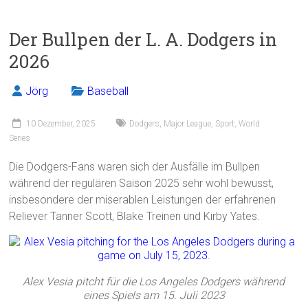
a
m
in
eil
ce
ai
t
e
Der Bullpen der L. A. Dodgers in
b
l
n
2026
o
ok
Jörg
Baseball
10 Dezember, 2025
Dodgers
,
Major League
,
Sport
,
World
Series
Die Dodgers-Fans waren sich der Ausfälle im Bullpen
während der regulären Saison 2025 sehr wohl bewusst,
insbesondere der miserablen Leistungen der erfahrenen
Reliever Tanner Scott, Blake Treinen und Kirby Yates.
Alex Vesia pitcht für die Los Angeles Dodgers während
eines Spiels am 15. Juli 2023