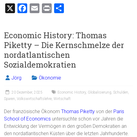
X
F
E
Pr
T
a
m
in
eil
ce
ai
t
e
Economic History: Thomas
b
l
n
Piketty – Die Kernschmelze der
o
nordatlantischen
ok
Sozialdemokratien
Jörg
Ökonomie
20 Dezember, 2025
Economic History
,
Globalisierung
,
Schulden
,
Sparen
,
Volkswirtschaftslehre
,
Wirtschaft
Der französische Ökonom
Thomas Piketty
von der
Paris
School of Economics
untersuchte schon vor Jahren die
Entwicklung der Vermögen in den großen Demokratien an
den nordatlantischen Küsten über die letzten Jahrhunderte.