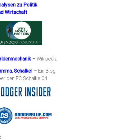
nalysen zu Politik
nd Wirtschaft
aldenmechanik
– Wikipedia
amma, Schalke!
– Ein Blog
ber den FC Schalke 04