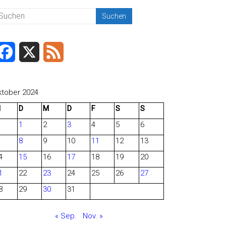
F
X
F
a
e
c
e
ktober 2024
M
D
M
D
F
S
S
e
d
1
2
3
4
5
6
b
8
9
10
11
12
13
o
4
15
16
17
18
19
20
o
1
22
23
24
25
26
27
8
29
30
31
k
« Sep.
Nov. »