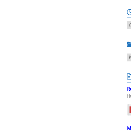
Ar
K
R
H
M