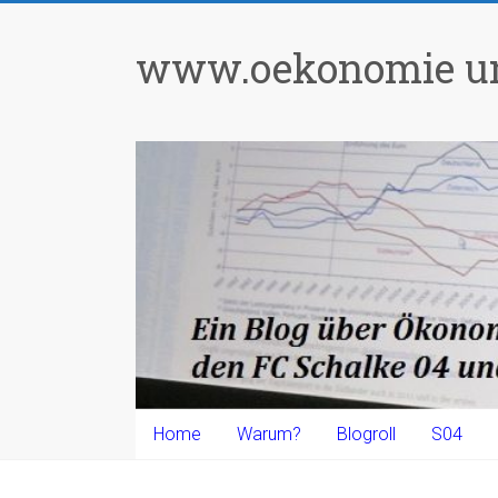
Zum
Inhalt
www.oekonomie un
springen
Home
Warum?
Blogroll
S04