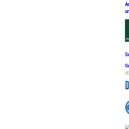
A
u
S
S
ü