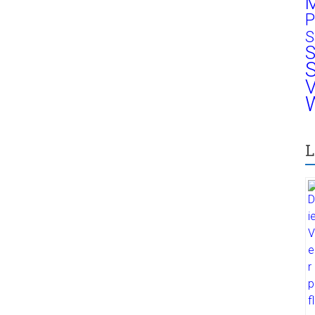
M
P
S
S
S
V
W
L