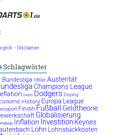
ogroll
–
Disclaimer
Schlagwörter
Austerität
. Bundesliga
180er
undesliga
Champions League
Dodgers
eflation
Doping
Delphi
Europa League
conomic History
Fußball
Geldtheorie
Finish
urosport
Globalisierung
ewerkschaft
Investition
Inflation
Keynes
omepage
Lohn
autenbach
Lohnstückkosten