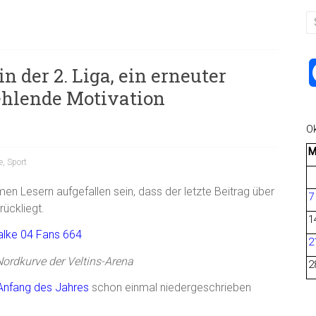
n der 2. Liga, ein erneuter
ehlende Motivation
O
e
,
Sport
en Lesern aufgefallen sein, dass der letzte Beitrag über
7
rückliegt.
1
2
Nordkurve der Veltins-Arena
2
Anfang des Jahres
schon einmal niedergeschrieben