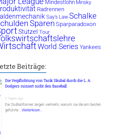
ajor League
Mindestlohn
Minsky
roduktivität
Radrennen
Schalke
aldenmechanik
Say's Law
chulden
Sparen
Sparparadoxon
port
Stützel
Tour
olkswirtschaftslehre
irtschaft
World Series
Yankees
etzte Beiträge:
Die Verpflichtung von Tarik Skubal durch die L. A.
Dodgers ruiniert nicht den Baseball
2 Tagen ago
Die Südkalifornier zeigen vielmehr, warum sie die am besten
geführte …
Weiterlesen...