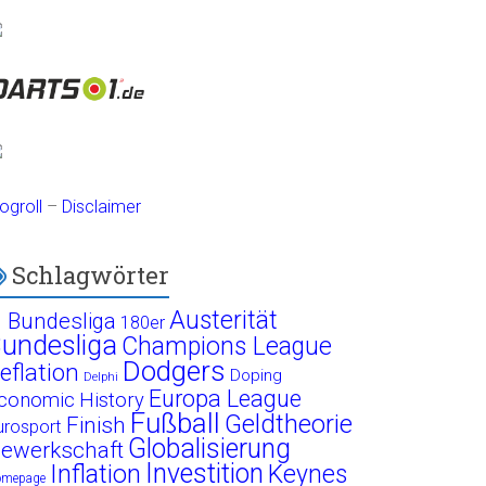
ogroll
–
Disclaimer
Schlagwörter
Austerität
. Bundesliga
180er
undesliga
Champions League
Dodgers
eflation
Doping
Delphi
Europa League
conomic History
Fußball
Geldtheorie
Finish
urosport
Globalisierung
ewerkschaft
Investition
Inflation
Keynes
omepage