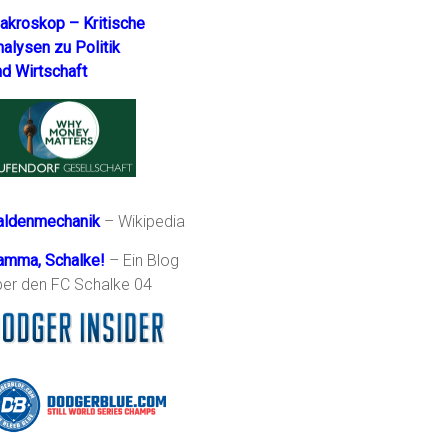
akroskop – Kritische
nalysen zu Politik
nd Wirtschaft
aldenmechanik
– Wikipedia
amma, Schalke!
– Ein Blog
ber den FC Schalke 04