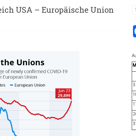
leich USA – Europäische Union
A
3
1
1
2
3