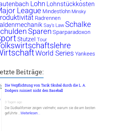
Lohn
autenbach
Lohnstückkosten
ajor League
Mindestlohn
Minsky
roduktivität
Radrennen
Schalke
aldenmechanik
Say's Law
chulden
Sparen
Sparparadoxon
port
Stützel
Tour
olkswirtschaftslehre
irtschaft
World Series
Yankees
etzte Beiträge:
Die Verpflichtung von Tarik Skubal durch die L. A.
Dodgers ruiniert nicht den Baseball
3 Tagen ago
Die Südkalifornier zeigen vielmehr, warum sie die am besten
geführte …
Weiterlesen...