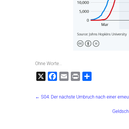
Ohne Worte…
X
F
E
Pr
T
a
m
in
eil
ce
ai
t
e
←
S04: Der nächste Umbruch nach einer erneu
b
l
n
o
Geldsch
ok