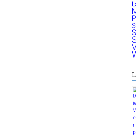
L
M
P
S
S
S
V
W
L