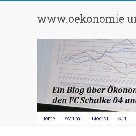
Zum
Inhalt
www.oekonomie un
springen
Home
Warum?
Blogroll
S04