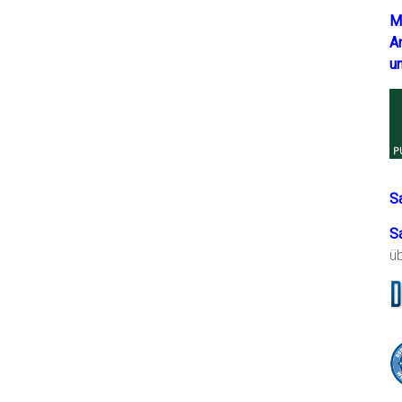
M
A
u
S
S
ü