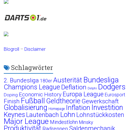
Blogroll
–
Disclaimer
Schlagwörter
Bundesliga
Austerität
2. Bundesliga
180er
Dodgers
Champions League
Deflation
Delphi
Europa League
Economic History
Eurosport
Doping
Fußball
Geldtheorie
Finish
Gewerkschaft
Globalisierung
Investition
Inflation
Homepage
Lohn
Keynes
Lautenbach
Lohnstückkosten
Major League
Mindestlohn
Minsky
Produktivität
Saldenmechanik
Radrennen