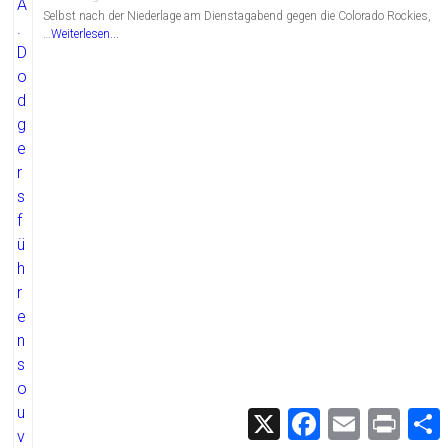
Selbst nach der Niederlage am Dienstagabend gegen die Colorado Rockies,
…
Weiterlesen...
X
F
E
P
a
m
r
c
a
i
i