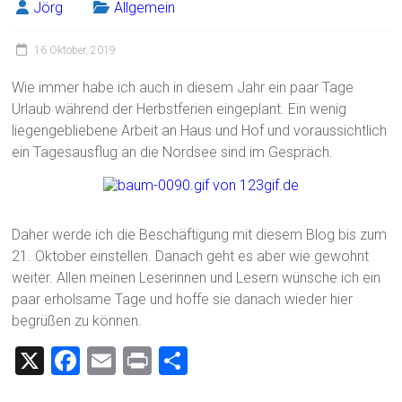
Jörg
Allgemein
16 Oktober, 2019
Wie immer habe ich auch in diesem Jahr ein paar Tage
Urlaub während der Herbstferien eingeplant. Ein wenig
liegengebliebene Arbeit an Haus und Hof und voraussichtlich
ein Tagesausflug an die Nordsee sind im Gespräch.
Daher werde ich die Beschäftigung mit diesem Blog bis zum
21. Oktober einstellen. Danach geht es aber wie gewohnt
weiter. Allen meinen Leserinnen und Lesern wünsche ich ein
paar erholsame Tage und hoffe sie danach wieder hier
begrüßen zu können.
X
F
E
Pr
T
a
m
in
eil