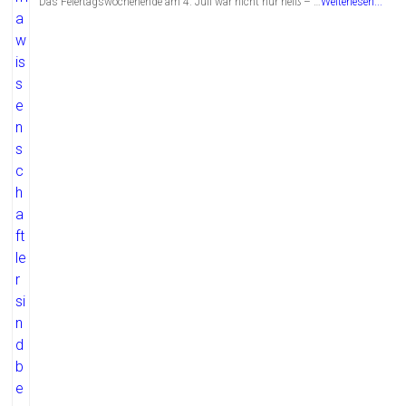
Das Feiertagswochenende am 4. Juli war nicht nur heiß – …
Weiterlesen...