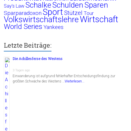
Schalke
Schulden
Sparen
Say's Law
Sport
Stützel
Sparparadoxon
Tour
Wirtschaft
Volkswirtschaftslehre
World Series
Yankees
Letzte Beiträge:
Die Achillesferse des Westens
3 Tagen ago
Einwanderung ist aufgrund fehlerhafter Entscheidungsfindung zur
größten Schwäche des Westens …
Weiterlesen...