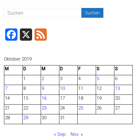
ce
ai
t
e
b
l
n
o
ok
F
X
F
a
e
c
e
Oktober 2019
M
D
M
D
F
S
S
e
d
1
2
3
4
5
6
b
7
8
9
10
11
12
13
o
14
15
16
17
18
19
20
o
21
22
23
24
25
26
27
28
29
30
31
k
« Sep.
Nov. »