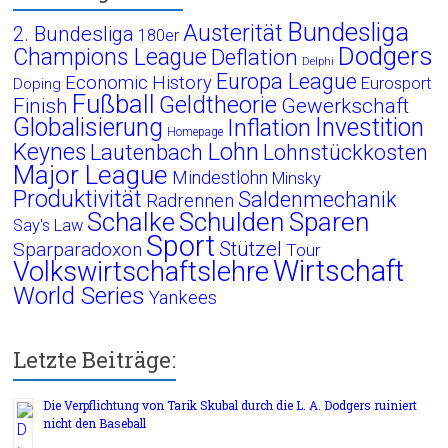
Bundesliga
Austerität
2. Bundesliga
180er
Dodgers
Champions League
Deflation
Delphi
Europa League
Economic History
Eurosport
Doping
Fußball
Geldtheorie
Finish
Gewerkschaft
Globalisierung
Investition
Inflation
Homepage
Lohn
Keynes
Lautenbach
Lohnstückkosten
Major League
Mindestlohn
Minsky
Produktivität
Saldenmechanik
Radrennen
Schalke
Schulden
Sparen
Say's Law
Sport
Stützel
Sparparadoxon
Tour
Wirtschaft
Volkswirtschaftslehre
World Series
Yankees
Letzte Beiträge:
Die Verpflichtung von Tarik Skubal durch die L. A. Dodgers ruiniert
nicht den Baseball