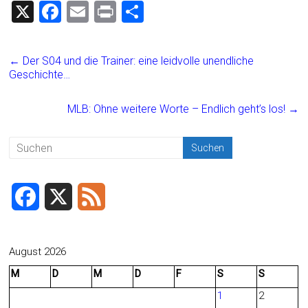
X
F
E
Pr
T
a
m
in
eil
ce
ai
t
e
←
Der S04 und die Trainer: eine leidvolle unendliche
b
l
n
Geschichte…
o
MLB: Ohne weitere Worte – Endlich geht’s los!
→
ok
F
X
F
a
e
c
e
August 2026
M
D
M
D
F
S
S
e
d
1
2
b