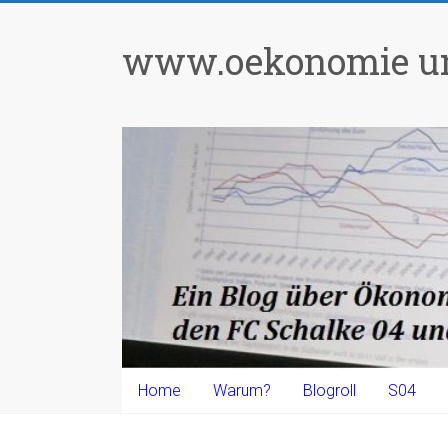
Zum
Inhalt
www.oekonomie un
springen
Home
Warum?
Blogroll
S04