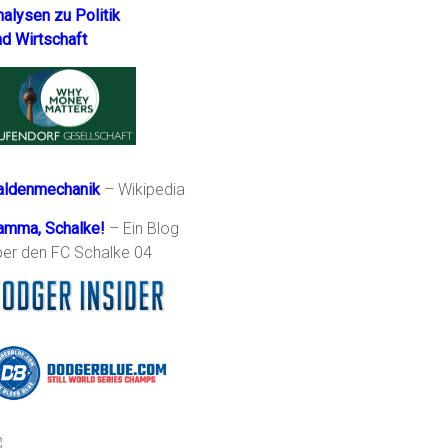
nalysen zu Politik
nd Wirtschaft
aldenmechanik
– Wikipedia
amma, Schalke!
– Ein Blog
ber den FC Schalke 04