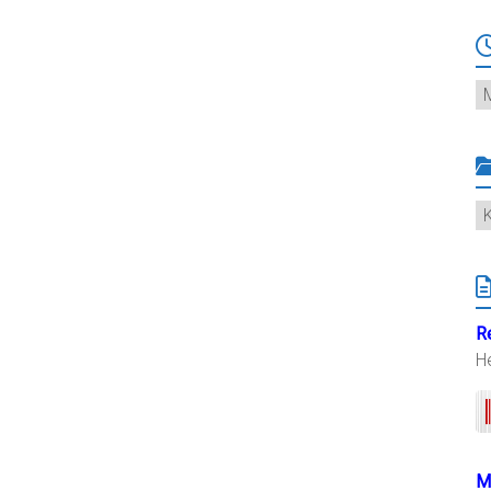
Ar
K
R
H
M