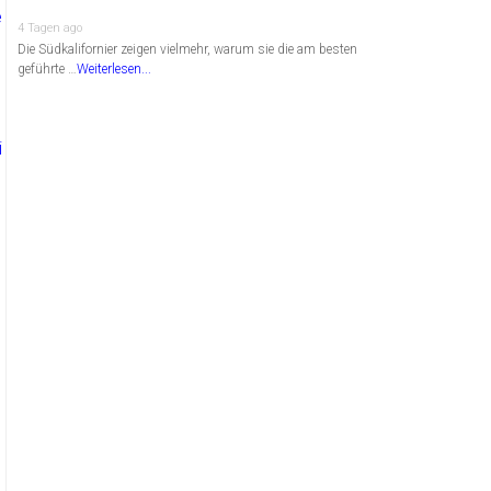
4 Tagen ago
Die Südkalifornier zeigen vielmehr, warum sie die am besten
geführte …
Weiterlesen...