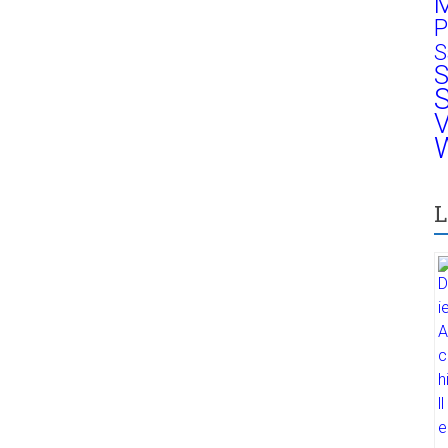
M
P
S
S
S
V
W
L