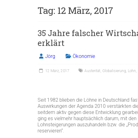
Tag:
12 März, 2017
35 Jahre falscher Wirtsch
erklärt
Jörg
Ökonomie
12 März, 2017
Austerität
,
Globalisierung
,
Lohn
,
Seit 1982 blieben die Löhne in Deutschland fast
Auswirkungen der Agenda 2010 verstärkten die
seitdem aktiv gegen diese Entwicklung gearbei
ging es vielmehr hauptsächlich darum, mit de
Lohnsteigerungen auszuhandeln bzw. die „Produk
reservieren“.