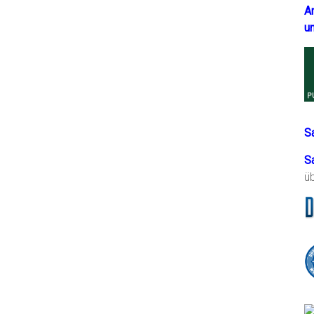
A
u
S
S
ü