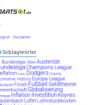
ogroll
–
Disclaimer
Schlagwörter
Austerität
. Bundesliga
180er
undesliga
Champions League
Dodgers
eflation
Doping
Delphi
Europa League
conomic History
Fußball
Geldtheorie
Finish
urosport
Globalisierung
ewerkschaft
Investition
Inflation
Keynes
omepage
Lohn
autenbach
Lohnstückkosten