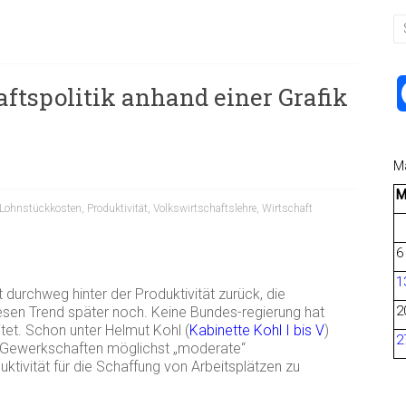
aftspolitik anhand einer Grafik
M
Lohnstückkosten
,
Produktivität
,
Volkswirtschaftslehre
,
Wirtschaft
6
1
 durchweg hinter der Produktivität zurück, die
2
sen Trend später noch. Keine Bundes-regierung hat
tet. Schon unter Helmut Kohl (
Kabinette Kohl I bis V
)
2
n Gewerkschaften möglichst „moderate“
tivität für die Schaffung von Arbeitsplätzen zu