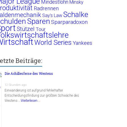
ajor League
Mindestlohn
Minsky
roduktivität
Radrennen
Schalke
aldenmechanik
Say's Law
chulden
Sparen
Sparparadoxon
port
Stützel
Tour
olkswirtschaftslehre
irtschaft
World Series
Yankees
etzte Beiträge:
Die Achillesferse des Westens
12 Stunden ago
Einwanderung ist aufgrund fehlerhafter
Entscheidungsfindung zur größten Schwäche des
Westens …
Weiterlesen...