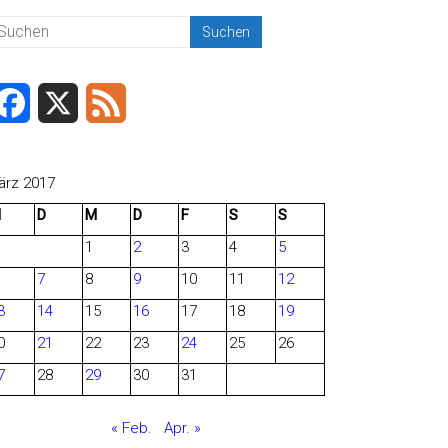
F
X
F
a
e
c
e
ärz 2017
M
D
M
D
F
S
S
e
d
1
2
3
4
5
b
7
8
9
10
11
12
o
3
14
15
16
17
18
19
o
0
21
22
23
24
25
26
7
28
29
30
31
k
« Feb.
Apr. »