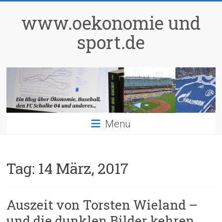
Zum
Inhalt
www.oekonomie und
springen
sport.de
Menü
Tag:
14 März, 2017
Auszeit von Torsten Wieland –
und die dunklen Bilder kehren