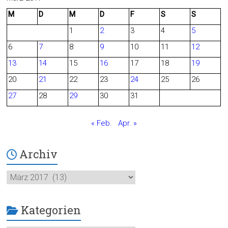
M
D
M
D
F
S
S
e
d
1
2
3
4
5
b
6
7
8
9
10
11
12
o
13
14
15
16
17
18
19
o
20
21
22
23
24
25
26
27
28
29
30
31
k
« Feb.
Apr. »
Archiv
Archiv
Kategorien