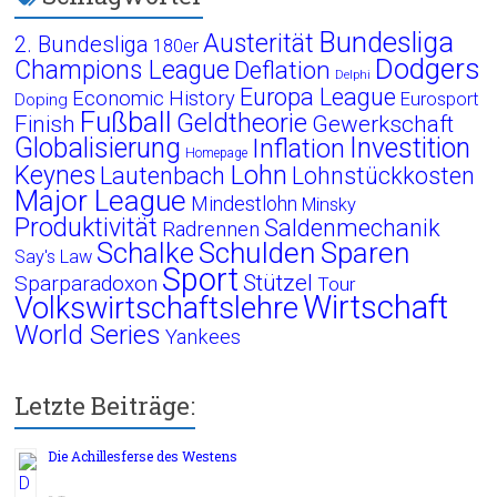
Bundesliga
Austerität
2. Bundesliga
180er
Dodgers
Champions League
Deflation
Delphi
Europa League
Economic History
Eurosport
Doping
Fußball
Geldtheorie
Finish
Gewerkschaft
Globalisierung
Investition
Inflation
Homepage
Lohn
Keynes
Lautenbach
Lohnstückkosten
Major League
Mindestlohn
Minsky
Produktivität
Saldenmechanik
Radrennen
Schalke
Schulden
Sparen
Say's Law
Sport
Stützel
Sparparadoxon
Tour
Wirtschaft
Volkswirtschaftslehre
World Series
Yankees
Letzte Beiträge:
Die Achillesferse des Westens