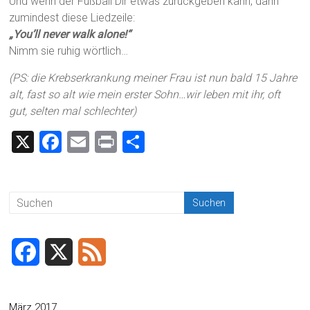
Und wenn der Fußball Dir etwas zurückgeben kann, dann
zumindest diese Liedzeile:
„You’ll never walk alone!“
Nimm sie ruhig wörtlich…
(PS: die Krebserkrankung meiner Frau ist nun bald 15 Jahre
alt, fast so alt wie mein erster Sohn…wir leben mit ihr, oft
gut, selten mal schlechter)
X
F
E
Pr
T
a
m
in
eil
ce
ai
t
e
b
l
n
o
ok
F
X
F
a
e
c
e
März 2017