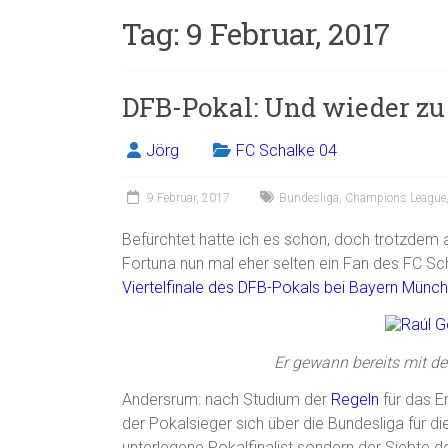
Tag:
9 Februar, 2017
DFB-Pokal: Und wieder z
Jörg
FC Schalke 04
9 Februar, 2017
Bundesliga
,
Champions League
Befürchtet hatte ich es schon, doch trotzdem 
Fortuna nun mal eher selten ein Fan des FC Sch
Viertelfinale des DFB-Pokals bei Bayern Münch
Er gewann bereits mit d
Andersrum: nach Studium der
Regeln
für das E
der Pokalsieger sich über die Bundesliga für di
unterlegene Pokalfinalist sondern der Siebte de