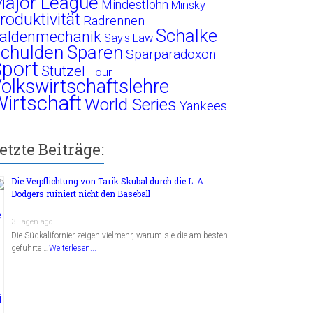
ajor League
Mindestlohn
Minsky
roduktivität
Radrennen
Schalke
aldenmechanik
Say's Law
chulden
Sparen
Sparparadoxon
port
Stützel
Tour
olkswirtschaftslehre
irtschaft
World Series
Yankees
etzte Beiträge:
Die Verpflichtung von Tarik Skubal durch die L. A.
Dodgers ruiniert nicht den Baseball
3 Tagen ago
Die Südkalifornier zeigen vielmehr, warum sie die am besten
geführte …
Weiterlesen...