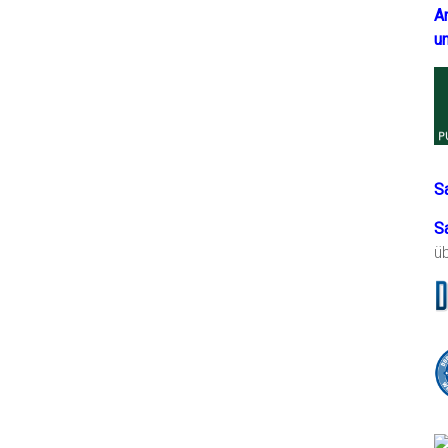
A
u
S
S
ü