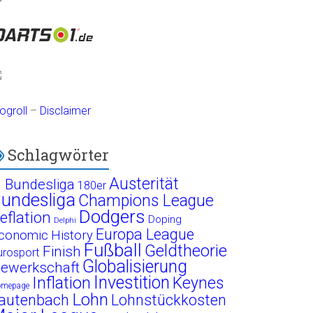
ogroll
–
Disclaimer
Schlagwörter
Austerität
. Bundesliga
180er
undesliga
Champions League
Dodgers
eflation
Doping
Delphi
Europa League
conomic History
Fußball
Geldtheorie
Finish
urosport
Globalisierung
ewerkschaft
Investition
Inflation
Keynes
omepage
Lohn
autenbach
Lohnstückkosten