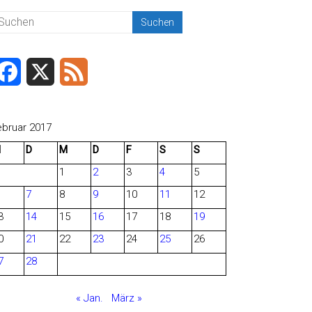
F
X
F
a
e
c
e
ebruar 2017
M
D
M
D
F
S
S
e
d
1
2
3
4
5
b
7
8
9
10
11
12
o
3
14
15
16
17
18
19
o
0
21
22
23
24
25
26
7
28
k
« Jan.
März »