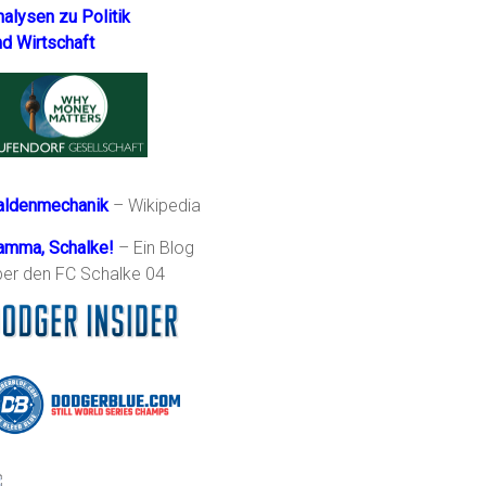
nalysen zu Politik
nd Wirtschaft
aldenmechanik
– Wikipedia
amma, Schalke!
– Ein Blog
ber den FC Schalke 04