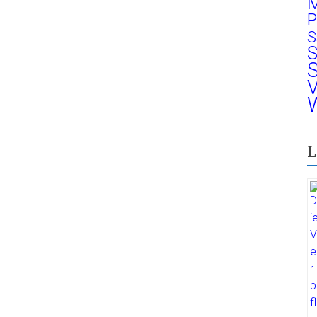
M
P
S
S
S
V
W
L