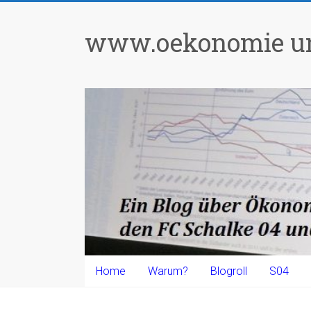
Zum
Inhalt
www.oekonomie un
springen
Home
Warum?
Blogroll
S04