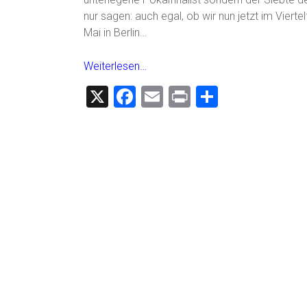
nur sagen: auch egal, ob wir nun jetzt im Vier
Mai in Berlin…
Weiterlesen…
X
F
E
Pr
T
a
m
in
eil
ce
ai
t
e
b
l
n
o
ok