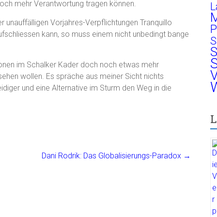
 noch mehr Verantwortung tragen können.
L
M
 unauffälligen Vorjahres-Verpflichtungen Tranquillo
P
ufschliessen kann, so muss einem nicht unbedingt bange
S
S
S
itionen im Schalker Kader doch noch etwas mehr
V
hen wollen. Es spräche aus meiner Sicht nichts
W
diger und eine Alternative im Sturm den Weg in die
L
Dani Rodrik: Das Globalisierungs-Paradox
→