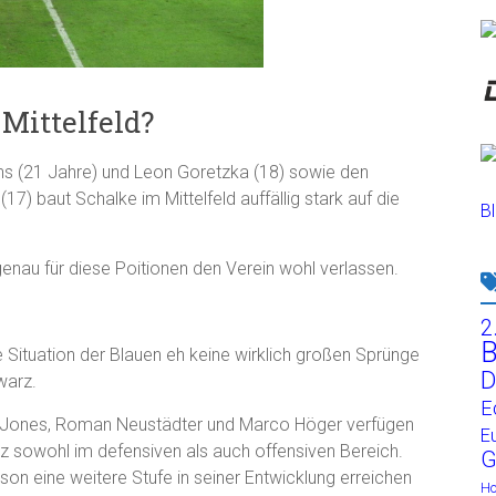
Mittelfeld?
ens (21 Jahre) und Leon Goretzka (18) sowie den
(17) baut Schalke im Mittelfeld auffällig stark auf die
Bl
genau für diese Poitionen den Verein wohl verlassen.
2
B
 Situation der Blauen eh keine wirklich großen Sprünge
D
warz.
E
ne Jones, Roman Neustädter und Marco Höger verfügen
E
z sowohl im defensiven als auch offensiven Bereich.
G
son eine weitere Stufe in seiner Entwicklung erreichen
H