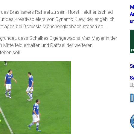
M
es Brasilianers Raffael zu sein. Horst Heldt entschied
A
auf des Kreativspielers von Dynamo Kiew, der angeblich
u
ertrages bei Borussia Mönchengladbach stehen soll.
egründet, dass Schalkes Eigengewächs Max Meyer in der
Mittelfeld erhalten und Raffael der weiteren
ehen soll.
S
S
ü