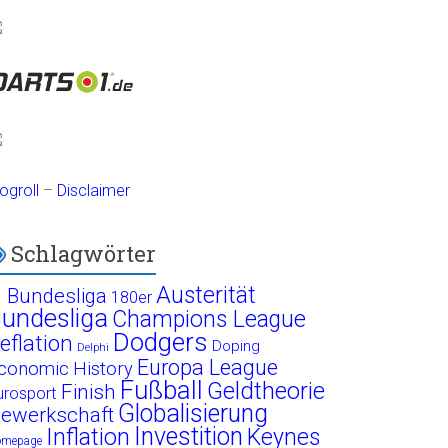
ogroll
–
Disclaimer
Schlagwörter
Austerität
. Bundesliga
180er
undesliga
Champions League
Dodgers
eflation
Doping
Delphi
Europa League
conomic History
Fußball
Geldtheorie
Finish
urosport
Globalisierung
ewerkschaft
Investition
Inflation
Keynes
omepage