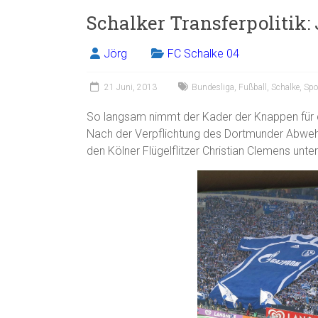
Schalker Transferpolitik
Jörg
FC Schalke 04
21 Juni, 2013
Bundesliga
,
Fußball
,
Schalke
,
Spo
So langsam nimmt der Kader der Knappen für d
Nach der Verpflichtung des Dortmunder Abweh
den Kölner Flügelflitzer Christian Clemens un