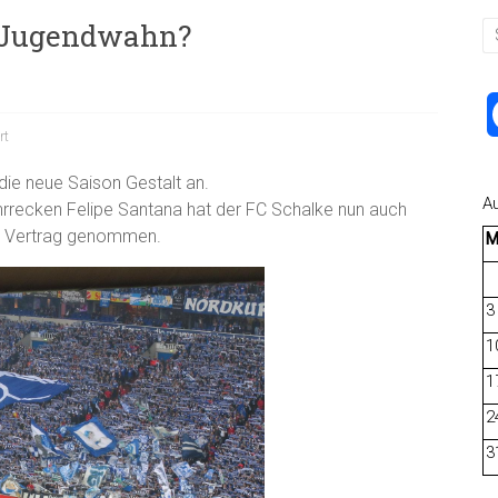
: Jugendwahn?
rt
ie neue Saison Gestalt an.
A
rrecken Felipe Santana hat der FC Schalke nun auch
ter Vertrag genommen.
3
1
1
2
3