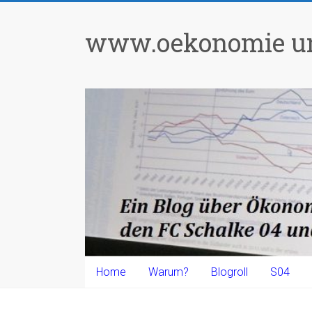
Zum
Inhalt
www.oekonomie un
springen
Home
Warum?
Blogroll
S04