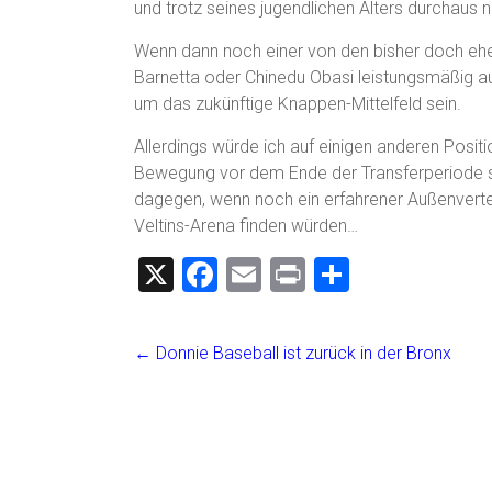
und trotz seines jugendlichen Alters durchaus
Wenn dann noch einer von den bisher doch eher
Barnetta oder Chinedu Obasi leistungsmäßig a
um das zukünftige Knappen-Mittelfeld sein.
Allerdings würde ich auf einigen anderen Pos
Bewegung vor dem Ende der Transferperiode se
dagegen, wenn noch ein erfahrener Außenvertei
Veltins-Arena finden würden…
X
F
E
Pr
T
a
m
in
eil
ce
ai
t
e
←
Donnie Baseball ist zurück in der Bronx
b
l
n
o
ok