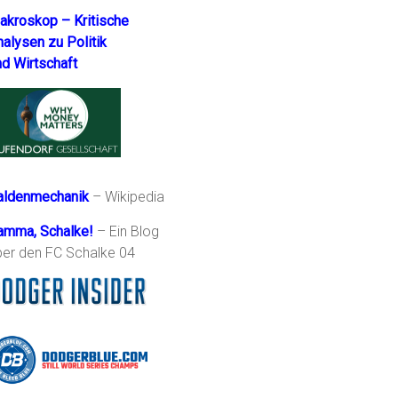
akroskop – Kritische
nalysen zu Politik
nd Wirtschaft
aldenmechanik
– Wikipedia
amma, Schalke!
– Ein Blog
ber den FC Schalke 04