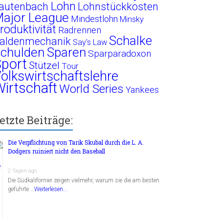
Lohn
autenbach
Lohnstückkosten
ajor League
Mindestlohn
Minsky
roduktivität
Radrennen
Schalke
aldenmechanik
Say's Law
chulden
Sparen
Sparparadoxon
port
Stützel
Tour
olkswirtschaftslehre
irtschaft
World Series
Yankees
etzte Beiträge:
Die Verpflichtung von Tarik Skubal durch die L. A.
Dodgers ruiniert nicht den Baseball
2 Tagen ago
Die Südkalifornier zeigen vielmehr, warum sie die am besten
geführte …
Weiterlesen...