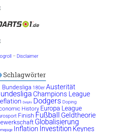
ogroll
–
Disclaimer
Schlagwörter
Austerität
. Bundesliga
180er
undesliga
Champions League
Dodgers
eflation
Doping
Delphi
Europa League
conomic History
Fußball
Geldtheorie
Finish
urosport
Globalisierung
ewerkschaft
Investition
Inflation
Keynes
omepage