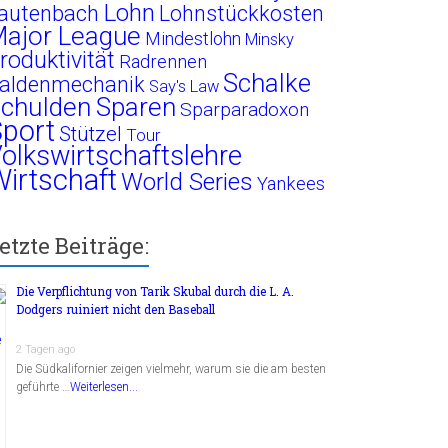
Lohn
autenbach
Lohnstückkosten
ajor League
Mindestlohn
Minsky
roduktivität
Radrennen
Schalke
aldenmechanik
Say's Law
chulden
Sparen
Sparparadoxon
port
Stützel
Tour
olkswirtschaftslehre
irtschaft
World Series
Yankees
etzte Beiträge:
Die Verpflichtung von Tarik Skubal durch die L. A.
Dodgers ruiniert nicht den Baseball
2 Tagen ago
Die Südkalifornier zeigen vielmehr, warum sie die am besten
geführte …
Weiterlesen...