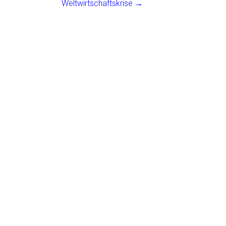
Weltwirtschaftskrise
→
ok