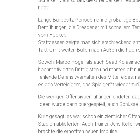
Schalker Mannschaft, die offenbar den Testsp
hatte.
Lange Ballbesitz-Perioden ohne großartige B
Bemühungen, die Dresdener mit schnellem Temp
vom Hocker.
Stattdessen zeigte man sich erschreckend anfä
Taktik, mit weiten Bällen nach Außen die hoch 
Sowohl Marco Höger als auch Sead Kolasinac f
hochmotivierten Drittligisten und rannten oft n
fehlende Defensivverhalten des Mittelfeldes, na
es den Verteidigern, das Spielgerät wieder zur
Die wenigen Offensivbemühungen endeten dag
Ideen wurde dann quergespielt, auch Schüsse a
Kurz gesagt: es war schon ein ziemlicher Offe
Stadion ablieferten. Auch Trainer Jens Keller wi
brachte die erhofften neuen Impulse.