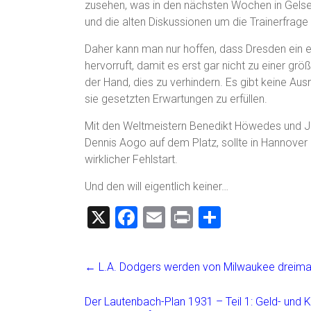
zusehen, was in den nächsten Wochen in Gelsen
und die alten Diskussionen um die Trainerfra
Daher kann man nur hoffen, dass Dresden ein e
hervorruft, damit es erst gar nicht zu einer g
der Hand, dies zu verhindern. Es gibt keine Ausr
sie gesetzten Erwartungen zu erfüllen.
Mit den Weltmeistern Benedikt Höwedes und Jul
Dennis Aogo auf dem Platz, sollte in Hannover
wirklicher Fehlstart.
Und den will eigentlich keiner…
X
F
E
Pr
T
a
m
in
eil
ce
ai
t
e
←
L.A. Dodgers werden von Milwaukee dreimal
b
l
n
o
Der Lautenbach-Plan 1931 – Teil 1: Geld- und Kr