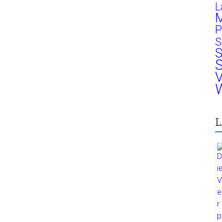
L
M
P
S
S
S
V
W
L