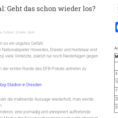
: Geht das schon wieder los?
e
,
Fußball
,
Schalke
,
Sport
on so ein ungutes Gefühl.
A
ie Nationalspieler Höwedes, Draxler und Huntelaar erst
zu) viele Verletzte, zuletzt nur noch Niederlagen gegen
 in der ersten Runde des DFB-Pokals antreten zu
3
1
1
2
eder die mahnende Aussage wiederholt, man werde
n.
3
anderes: eine pomadig und uninspiriert auftretende