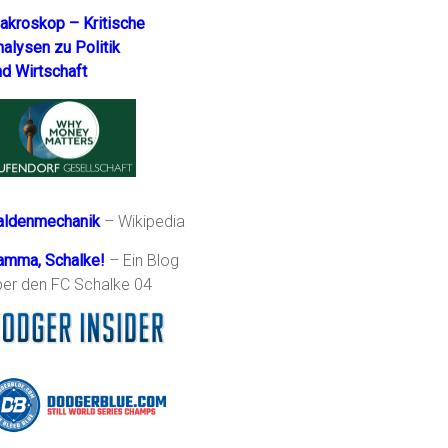
akroskop – Kritische
nalysen zu Politik
nd Wirtschaft
aldenmechanik
– Wikipedia
amma, Schalke!
– Ein Blog
ber den FC Schalke 04