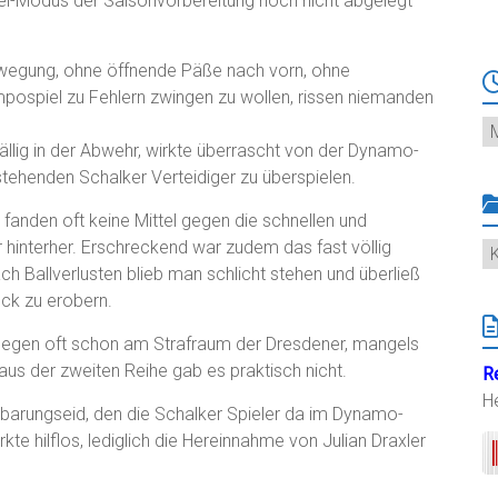
iel-Modus der Saisonvorbereitung noch nicht abgelegt
ewegung, ohne öffnende Päße nach vorn, ohne
ospiel zu Fehlern zwingen zu wollen, rissen niemanden
Ar
llig in der Abwehr, wirkte überrascht von der Dynamo-
stehenden Schalker Verteidiger zu überspielen.
anden oft keine Mittel gegen die schnellen und
ur hinterher. Erschreckend war zudem das fast völlig
K
ch Ballverlusten blieb man schlicht stehen und überließ
ück zu erobern.
egen oft schon am Strafraum der Dresdener, mangels
us der zweiten Reihe gab es praktisch nicht.
R
H
nbarungseid, den die Schalker Spieler da im Dynamo-
rkte hilflos, lediglich die Hereinnahme von Julian Draxler