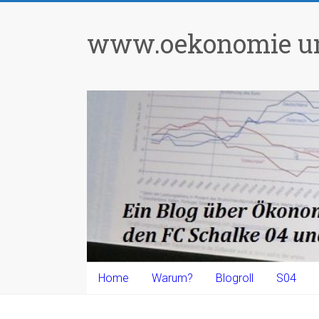
Zum
Inhalt
www.oekonomie un
springen
Home
Warum?
Blogroll
S04