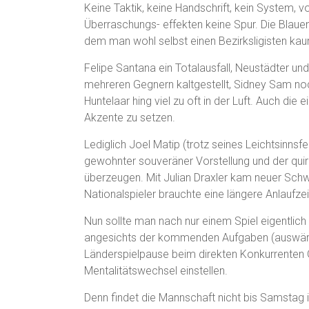
Keine Taktik, keine Handschrift, kein System, 
Überraschungs- effekten keine Spur. Die Blaue
dem man wohl selbst einen Bezirksligisten kau
Felipe Santana ein Totalausfall, Neustädter u
mehreren Gegnern kaltgestellt, Sidney Sam no
Huntelaar hing viel zu oft in der Luft. Auch d
Akzente zu setzen.
Lediglich Joel Matip (trotz seines Leichtsinns
gewohnter souveräner Vorstellung und der qui
überzeugen. Mit Julian Draxler kam neuer Sch
Nationalspieler brauchte eine längere Anlaufzei
Nun sollte man nach nur einem Spiel eigentlich n
angesichts der kommenden Aufgaben (auswärts
Länderspielpause beim direkten Konkurrenten 
Mentalitätswechsel einstellen.
Denn findet die Mannschaft nicht bis Samstag 