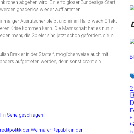
kirchen abgehen wird. Ein erfolgloser Bundesliga-Start
ge werden gnadenlos wieder aufflammen.
inmaliger Ausrutscher bleibt und einen Hallo-wach-Effekt
rößeren Krise kommen kann. Die Mannschaft hat es nun in
eden mehr, die Spieler sind jetzt schon gefordert, die in
ian Draxler in der Startelf, möglicherweise auch mit
Bl
 anders aufgetreten werden, denn sonst droht ein
2
B
D
E
 in Serie geschlagen
E
G
editpolitik der Weimarer Republik in der
H