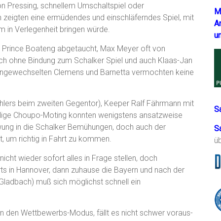
von Pressing, schnellem Umschaltspiel oder
M
n zeigten eine ermüdendes und einschläferndes Spiel, mit
A
m in Verlegenheit bringen würde.
u
nd Prince Boateng abgetaucht, Max Meyer oft von
ch ohne Bindung zum Schalker Spiel und auch Klaas-Jan
ie eingewechselten Clemens und Barnetta vermochten keine
fehlers beim zweiten Gegentor), Keeper Ralf Fährmann mit
S
rlige Choupo-Moting konnten wenigstens ansatzweise
wung in die Schalker Bemühungen, doch auch der
S
t, um richtig in Fahrt zu kommen.
ü
icht wieder sofort alles in Frage stellen, doch
 in Hannover, dann zuhause die Bayern und nach der
Gladbach) muß sich möglichst schnell ein
in den Wettbewerbs-Modus, fällt es nicht schwer voraus-