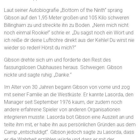
Laut seiner Autobiografie „Bottom of the Ninth“ sprang
Gibson auf den 1,95 Meter großen und 105 Kilo schweren
Billingham zu und streckte ihn zu Boden. „Nenn mich nicht
noch einmal Rookie!“ schrie er. „Du sagst noch ein Wort und
ich reiße dir deine Luftröhre direkt aus der Kehle! Du wirst nie
wieder so reden! Hörst du mich?“
Gibson drehte sich um und forderte den Rest des
fassungslosen Clubhauses heraus. Schweigen. Gibson
nickte und sagte ruhig: „Danke.“
Im Alter von 30 Jahren begann Gibson von vorne und zog
mit seiner Familie an die Westküste. Er kannte Lasorda, den
Manager seit September 1976 kaum, der zudem noch
andere erfahrene Spieler von anderen Organisationen
integrieren musste. Lasorda bot Gibson eine Auszeit an und
teilte ihm mit, er habe ihn aus persönlichen Gründen aus dem
Camp „entschuldigt“. Gibson jedoch sagte zu Lasorda, dass
er die Wahrheit erzählen würde und dass er mit der