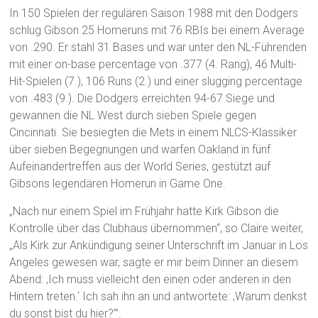
In 150 Spielen der regulären Saison 1988 mit den Dodgers
schlug Gibson 25 Homeruns mit 76 RBIs bei einem Average
von .290. Er stahl 31 Bases und war unter den NL-Führenden
mit einer on-base percentage von .377 (4. Rang), 46 Multi-
Hit-Spielen (7.), 106 Runs (2.) und einer slugging percentage
von .483 (9.). Die Dodgers erreichten 94-67 Siege und
gewannen die NL West durch sieben Spiele gegen
Cincinnati. Sie besiegten die Mets in einem NLCS-Klassiker
über sieben Begegnungen und warfen Oakland in fünf
Aufeinandertreffen aus der World Series, gestützt auf
Gibsons legendären Homerun in Game One.
„Nach nur einem Spiel im Frühjahr hatte Kirk Gibson die
Kontrolle über das Clubhaus übernommen“, so Claire weiter,
„Als Kirk zur Ankündigung seiner Unterschrift im Januar in Los
Angeles gewesen war, sagte er mir beim Dinner an diesem
Abend: ‚Ich muss vielleicht den einen oder anderen in den
Hintern treten.‘ Ich sah ihn an und antwortete: ‚Warum denkst
du sonst bist du hier?’”.