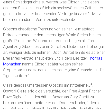
eines Schiedsgerichts zu warten, was Gibson und sieben
anderen Spielern schließlich ein sechswöchiges Zeitfenster
gab, um trotz ihrer bestehenden Verträge bis zum 1. März
bei einem anderen Verein zu unter-schreiben.
Gibsons chaotische Trennung von seiner Heimatstadt
Detroit verursachte dem ehemaligen World Series-Helden
große Probleme. Während der Verhandlungen als Free
Agent zog Gibson es vor in Detroit zu bleiben und bot sogar
an, weniger Geld zu nehmen. Doch Detroit lehnte es ab einen
Dreijahres-vertrag anzubieten, und Tigers-Besitzer
Thomas
Monaghan
nannte Gibson später wegen seines
Stoppelbarts und seiner langen Haare „eine Schande für die
Tigers-Uniform“.
Claire genoss unterdessen Gibsons umstrittenen Ruf.
Obwohl Claire erfolglos versuchte, den Free Agent Pitcher
Dave Righetti und den dritten Baseman Gary Gaetti zu
bekommen überarbeitete er den Dodgers-Kader, indem er
den Reliever Jay Howell, den Shortstop Alfredo Griffin, den