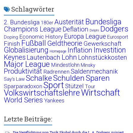
Schlagwörter
Bundesliga
Austerität
2. Bundesliga
180er
Dodgers
Champions League
Deflation
Delphi
Europa League
Economic History
Eurosport
Doping
Fußball
Geldtheorie
Finish
Gewerkschaft
Globalisierung
Investition
Inflation
Homepage
Lohn
Keynes
Lautenbach
Lohnstückkosten
Major League
Mindestlohn
Minsky
Produktivität
Saldenmechanik
Radrennen
Schalke
Schulden
Sparen
Say's Law
Sport
Stützel
Sparparadoxon
Tour
Wirtschaft
Volkswirtschaftslehre
World Series
Yankees
Letzte Beiträge:
Die Verpflichtung von Tarik Skubal durch die L. A. Dodgers ruiniert