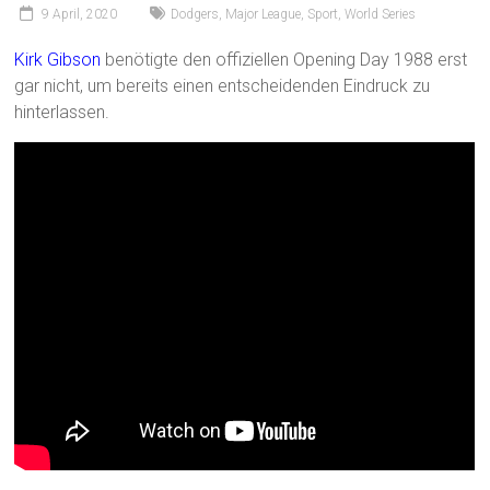
9 April, 2020
Dodgers
,
Major League
,
Sport
,
World Series
Kirk Gibson
benötigte den offiziellen Opening Day 1988 erst
gar nicht, um bereits einen entscheidenden Eindruck zu
hinterlassen.