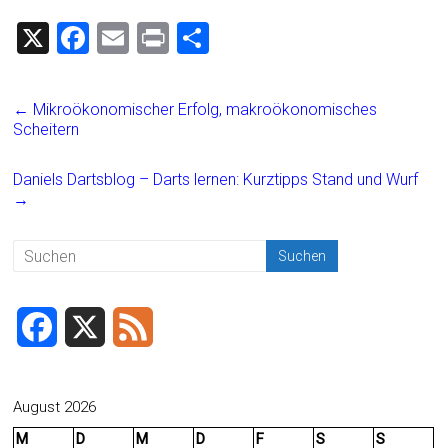
X
F
E
Pr
T
a
m
in
eil
ce
ai
t
e
←
Mikroökonomischer Erfolg, makroökonomisches
b
l
n
Scheitern
o
Daniels Dartsblog – Darts lernen: Kurztipps Stand und Wurf
ok
→
F
X
F
a
e
c
e
August 2026
M
D
M
D
F
S
S
e
d