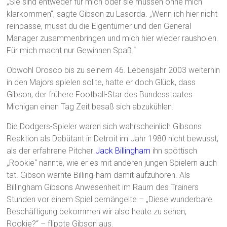
„Sie sind entweder für mich oder sie müssen ohne mich
klarkommen“, sagte Gibson zu Lasorda. „Wenn ich hier nicht
reinpasse, musst du die Eigentümer und den General
Manager zusammenbringen und mich hier wieder rausholen.
Für mich macht nur Gewinnen Spaß.“
Obwohl Orosco bis zu seinem 46. Lebensjahr 2003 weiterhin
in den Majors spielen sollte, hatte er doch Glück, dass
Gibson, der frühere Football-Star des Bundesstaates
Michigan einen Tag Zeit besaß sich abzukühlen.
Die Dodgers-Spieler waren sich wahrscheinlich Gibsons
Reaktion als Debütant in Detroit im Jahr 1980 nicht bewusst,
als der erfahrene Pitcher
Jack Billingham
ihn spöttisch
„Rookie“ nannte, wie er es mit anderen jungen Spielern auch
tat. Gibson warnte Billing-ham damit aufzuhören. Als
Billingham Gibsons Anwesenheit im Raum des Trainers
Stunden vor einem Spiel bemängelte – „Diese wunderbare
Beschäftigung bekommen wir also heute zu sehen,
Rookie?“ – flippte Gibson aus.