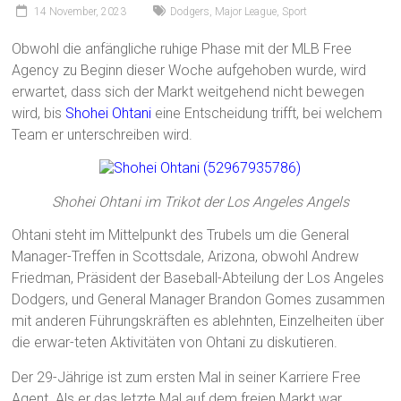
14 November, 2023
Dodgers
,
Major League
,
Sport
Obwohl die anfängliche ruhige Phase mit der MLB Free
Agency zu Beginn dieser Woche aufgehoben wurde, wird
erwartet, dass sich der Markt weitgehend nicht bewegen
wird, bis
Shohei Ohtani
eine Entscheidung trifft, bei welchem
Team er unterschreiben wird.
Shohei Ohtani im Trikot der Los Angeles Angels
Ohtani steht im Mittelpunkt des Trubels um die General
Manager-Treffen in Scottsdale, Arizona, obwohl Andrew
Friedman, Präsident der Baseball-Abteilung der Los Angeles
Dodgers, und General Manager Brandon Gomes zusammen
mit anderen Führungskräften es ablehnten, Einzelheiten über
die erwar-teten Aktivitäten von Ohtani zu diskutieren.
Der 29-Jährige ist zum ersten Mal in seiner Karriere Free
Agent. Als er das letzte Mal auf dem freien Markt war,