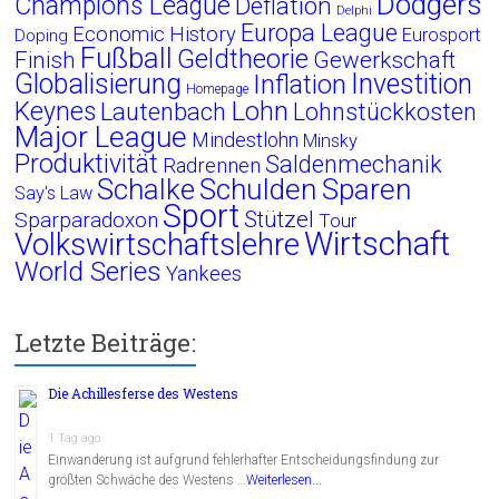
Dodgers
Champions League
Deflation
Delphi
Europa League
Economic History
Eurosport
Doping
Fußball
Geldtheorie
Finish
Gewerkschaft
Globalisierung
Investition
Inflation
Homepage
Lohn
Keynes
Lautenbach
Lohnstückkosten
Major League
Mindestlohn
Minsky
Produktivität
Saldenmechanik
Radrennen
Schalke
Schulden
Sparen
Say's Law
Sport
Stützel
Sparparadoxon
Tour
Wirtschaft
Volkswirtschaftslehre
World Series
Yankees
Letzte Beiträge:
Die Achillesferse des Westens
1 Tag ago
Einwanderung ist aufgrund fehlerhafter Entscheidungsfindung zur
größten Schwäche des Westens …
Weiterlesen...