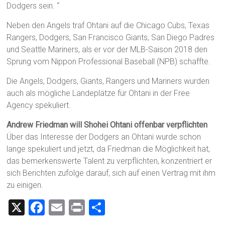
Dodgers sein. “
Neben den Angels traf Ohtani auf die Chicago Cubs, Texas
Rangers, Dodgers, San Francisco Giants, San Diego Padres
und Seattle Mariners, als er vor der MLB-Saison 2018 den
Sprung vom Nippon Professional Baseball (NPB) schaffte.
Die Angels, Dodgers, Giants, Rangers und Mariners wurden
auch als mögliche Landeplätze für Ohtani in der Free
Agency spekuliert.
Andrew Friedman will Shohei Ohtani offenbar verpflichten
Über das Interesse der Dodgers an Ohtani wurde schon
lange spekuliert und jetzt, da Friedman die Möglichkeit hat,
das bemerkenswerte Talent zu verpflichten, konzentriert er
sich Berichten zufolge darauf, sich auf einen Vertrag mit ihm
zu einigen.
X
F
E
Pr
T
a
m
in
eil