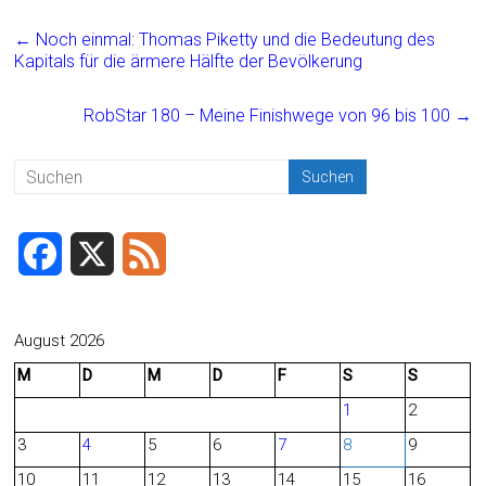
ce
ai
t
e
←
Noch einmal: Thomas Piketty und die Bedeutung des
b
l
n
Kapitals für die ärmere Hälfte der Bevölkerung
o
RobStar 180 – Meine Finishwege von 96 bis 100
→
ok
F
X
F
a
e
c
e
August 2026
M
D
M
D
F
S
S
e
d
1
2
b
3
4
5
6
7
8
9
o
10
11
12
13
14
15
16