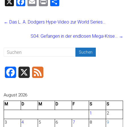
X
F
E
Pr
T
a
m
in
eil
ce
ai
t
e
←
Das L. A. Dodgers Hype-Video zur World Series…
b
l
n
o
S04: Gefangen in der endlosen Mega-Krise…
→
ok
F
X
F
a
e
c
e
August 2026
M
D
M
D
F
S
S
e
d
1
2
b
3
4
5
6
7
8
9