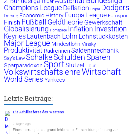
Bundesliga
Austerität
2. Bundesliga
180er
Dodgers
Champions League
Deflation
Delphi
Europa League
Economic History
Eurosport
Doping
Fußball
Geldtheorie
Finish
Gewerkschaft
Globalisierung
Investition
Inflation
Homepage
Lohn
Keynes
Lautenbach
Lohnstückkosten
Major League
Mindestlohn
Minsky
Produktivität
Saldenmechanik
Radrennen
Schalke
Schulden
Sparen
Say's Law
Sport
Stützel
Sparparadoxon
Tour
Wirtschaft
Volkswirtschaftslehre
World Series
Yankees
Letzte Beiträge:
Die Achillesferse des Westens
2 Tagen ago
Einwanderung ist aufgrund fehlerhafter Entscheidungsfindung zur