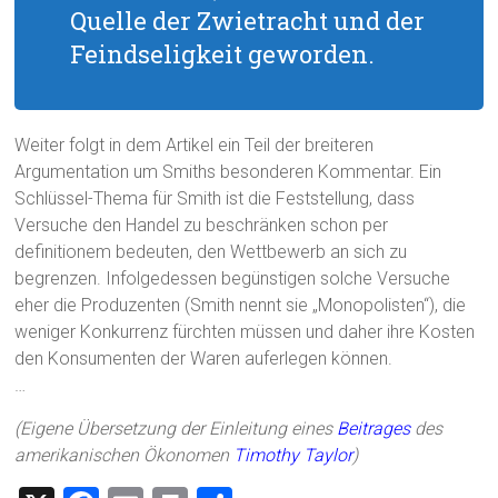
Quelle der Zwietracht und der
Feindseligkeit geworden.
Weiter folgt in dem Artikel ein Teil der breiteren
Argumentation um Smiths besonderen Kommentar. Ein
Schlüssel-Thema für Smith ist die Feststellung, dass
Versuche den Handel zu beschränken schon per
definitionem bedeuten, den Wettbewerb an sich zu
begrenzen. Infolgedessen begünstigen solche Versuche
eher die Produzenten (Smith nennt sie „Monopolisten“), die
weniger Konkurrenz fürchten müssen und daher ihre Kosten
den Konsumenten der Waren auferlegen können.
…
(Eigene Übersetzung der Einleitung eines
Beitrages
des
amerikanischen Ökonomen
Timothy Taylor
)