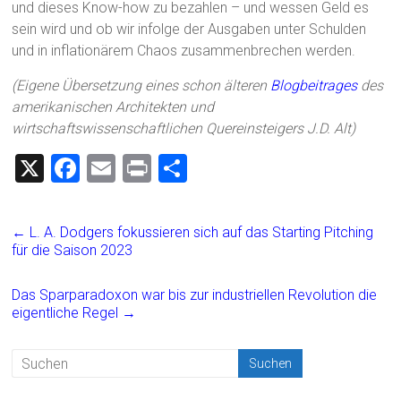
und dieses Know-how zu bezahlen – und wessen Geld es
sein wird und ob wir infolge der Ausgaben unter Schulden
und in inflationärem Chaos zusammenbrechen werden.
(Eigene Übersetzung eines schon älteren
Blogbeitrages
des
amerikanischen Architekten und
wirtschaftswissenschaftlichen Quereinsteigers J.D. Alt)
X
F
E
Pr
T
a
m
in
eil
ce
ai
t
e
←
L. A. Dodgers fokussieren sich auf das Starting Pitching
b
l
n
für die Saison 2023
o
Das Sparparadoxon war bis zur industriellen Revolution die
ok
eigentliche Regel
→