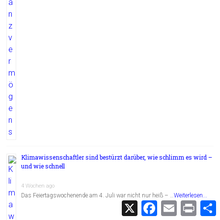
Klimawissenschaftler sind bestürzt darüber, wie schlimm es wird –
und wie schnell
4 Wochen ago
Das Feiertagswochenende am 4. Juli war nicht nur heiß – …
Weiterlesen...
X
F
E
P
a
m
r
c
a
i
i