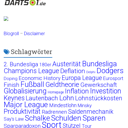
Blogroll
–
Disclaimer
Schlagwörter
Bundesliga
Austerität
2. Bundesliga
180er
Dodgers
Champions League
Deflation
Delphi
Europa League
Economic History
Eurosport
Doping
Fußball
Geldtheorie
Finish
Gewerkschaft
Globalisierung
Investition
Inflation
Homepage
Lohn
Keynes
Lautenbach
Lohnstückkosten
Major League
Mindestlohn
Minsky
Produktivität
Saldenmechanik
Radrennen
Schalke
Schulden
Sparen
Say's Law
Sport
Stützel
Sparparadoxon
Tour