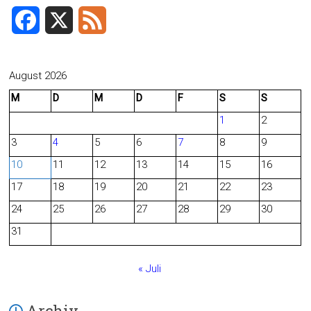
F
X
F
a
e
c
e
August 2026
M
D
M
D
F
S
S
e
d
1
2
b
3
4
5
6
7
8
9
o
10
11
12
13
14
15
16
o
17
18
19
20
21
22
23
24
25
26
27
28
29
30
k
31
« Juli
Archiv