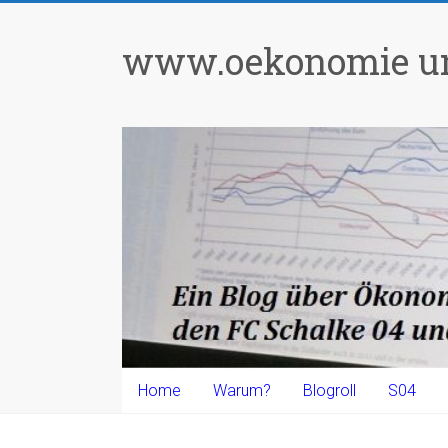
Zum
Inhalt
www.oekonomie un
springen
Home
Warum?
Blogroll
S04