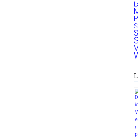
L
M
P
S
S
S
V
W
L