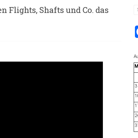
en Flights, Shafts und Co. das
A
3
1
1
2
3