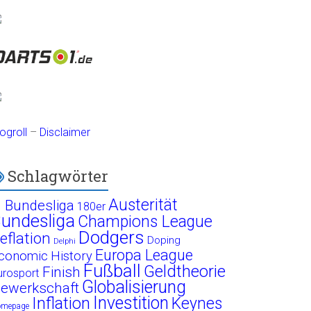
ogroll
–
Disclaimer
Schlagwörter
Austerität
. Bundesliga
180er
undesliga
Champions League
Dodgers
eflation
Doping
Delphi
Europa League
conomic History
Fußball
Geldtheorie
Finish
urosport
Globalisierung
ewerkschaft
Investition
Inflation
Keynes
omepage