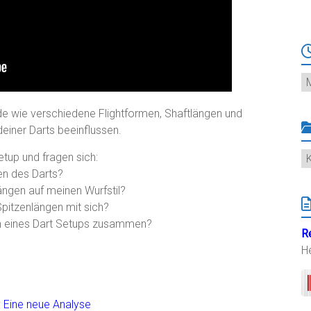
Ar
.de wie verschiedene Flightformen, Shaftlängen und
einer Darts beeinflussen.
K
etup und fragen sich:
en des Darts?
ngen auf meinen Wurfstil?
pitzenlängen mit sich?
n eines Dart Setups zusammen?
R
H
: Eine neue Analyse