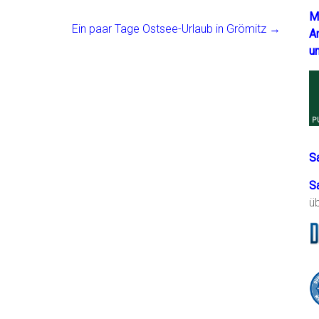
M
Ein paar Tage Ostsee-Urlaub in Grömitz
→
A
u
S
S
ü