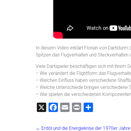
In diesem Video erklärt Florian von Dartsturm
Spitzen das Flugverhalten und Steckverhalten d
Viele Dartspieler beschäftigen sich mit ihrem S
– Wie verändert die Flightform das Flugverhalt
– Welchen Einfluss haben verschiedene Shaftlä
– Welche Unterschiede bringen verschiedene S
– Wie spielen die verschiedenen Komponente
X
F
E
Pr
T
a
m
in
eil
ce
ai
t
e
←
Erdöl und die Energiekrise der 1970er Jahre