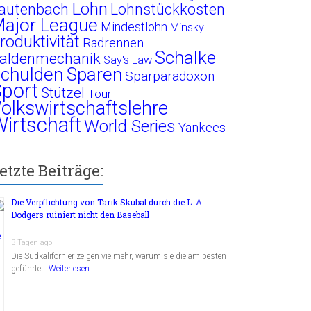
Lohn
autenbach
Lohnstückkosten
ajor League
Mindestlohn
Minsky
roduktivität
Radrennen
Schalke
aldenmechanik
Say's Law
chulden
Sparen
Sparparadoxon
port
Stützel
Tour
olkswirtschaftslehre
irtschaft
World Series
Yankees
etzte Beiträge:
Die Verpflichtung von Tarik Skubal durch die L. A.
Dodgers ruiniert nicht den Baseball
3 Tagen ago
Die Südkalifornier zeigen vielmehr, warum sie die am besten
geführte …
Weiterlesen...