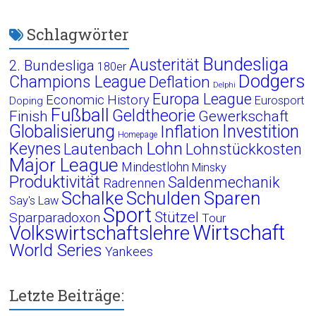
Schlagwörter
Bundesliga
Austerität
2. Bundesliga
180er
Dodgers
Champions League
Deflation
Delphi
Europa League
Economic History
Eurosport
Doping
Fußball
Geldtheorie
Finish
Gewerkschaft
Globalisierung
Investition
Inflation
Homepage
Lohn
Keynes
Lautenbach
Lohnstückkosten
Major League
Mindestlohn
Minsky
Produktivität
Saldenmechanik
Radrennen
Schalke
Schulden
Sparen
Say's Law
Sport
Stützel
Sparparadoxon
Tour
Wirtschaft
Volkswirtschaftslehre
World Series
Yankees
Letzte Beiträge: