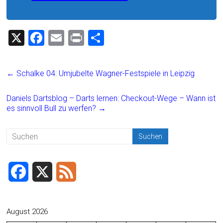
X
F
E
Pr
T
a
m
in
eil
ce
ai
t
e
←
Schalke 04: Umjubelte Wagner-Festspiele in Leipzig
b
l
n
o
Daniels Dartsblog – Darts lernen: Checkout-Wege – Wann ist
es sinnvoll Bull zu werfen?
→
ok
F
X
F
a
e
c
e
August 2026