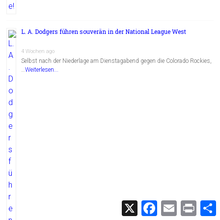
L. A. Dodgers führen souverän in der National League West
4 Wochen ago
Selbst nach der Niederlage am Dienstagabend gegen die Colorado Rockies,
…
Weiterlesen...
X
F
E
P
a
m
r
c
a
i
i