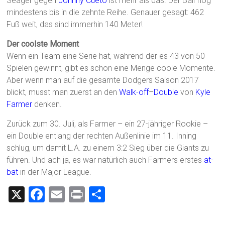
Seager gegen
Johnny Cueto
ist mehr als das. Der Ball flog
mindestens bis in die zehnte Reihe. Genauer gesagt: 462
Fuß weit, das sind immerhin 140 Meter!
Der coolste Moment
Wenn ein Team eine Serie hat, während der es 43 von 50
Spielen gewinnt, gibt es schon eine Menge coole Momente.
Aber wenn man auf die gesamte Dodgers Saison 2017
blickt, musst man zuerst an den
Walk-off
–
Double
von
Kyle
Farmer
denken.
Zurück zum 30. Juli, als Farmer – ein 27-jähriger Rookie –
ein Double entlang der rechten Außenlinie im 11. Inning
schlug, um damit L.A. zu einem 3:2 Sieg über die Giants zu
führen. Und ach ja, es war natürlich auch Farmers erstes
at-
bat
in der Major League.
X
F
E
Pr
T
a
m
in
eil