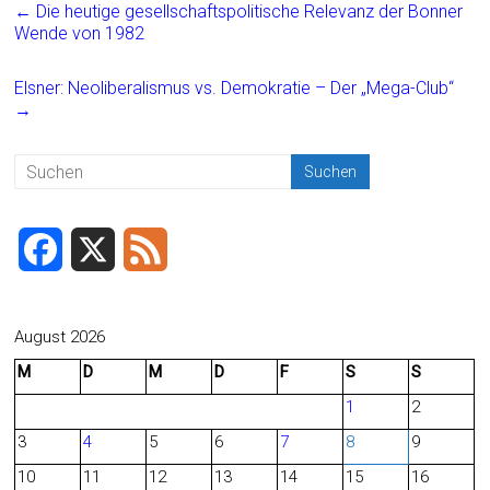
ce
ai
t
e
←
Die heutige gesellschaftspolitische Relevanz der Bonner
b
l
n
Wende von 1982
o
Elsner: Neoliberalismus vs. Demokratie – Der „Mega-Club“
ok
→
F
X
F
a
e
c
e
August 2026
M
D
M
D
F
S
S
e
d
1
2
b
3
4
5
6
7
8
9
o
10
11
12
13
14
15
16