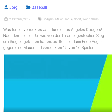
Jörg
Baseball
2 Oktober, 2017
Dodgers
,
Major League
,
Sport
,
World Series
Was für ein verrücktes Jahr für die Los Angeles Dodgers!
Nachdem sie bis Juli wie von der Tarantel gestochen Sieg
um Sieg eingefahren hatten, prallten sie dann Ende August
gegen eine Mauer und versenkten 15 von 16 Spielen.