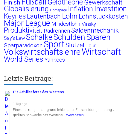
Fußball
Geldtheorie
Finish
Gewerkschaft
Globalisierung
Investition
Inflation
Homepage
Lohn
Keynes
Lautenbach
Lohnstückkosten
Major League
Mindestlohn
Minsky
Produktivität
Saldenmechanik
Radrennen
Schalke
Schulden
Sparen
Say's Law
Sport
Stützel
Sparparadoxon
Tour
Wirtschaft
Volkswirtschaftslehre
World Series
Yankees
Letzte Beiträge:
Die Achillesferse des Westens
1 Tag ago
Einwanderung ist aufgrund fehlerhafter Entscheidungsfindung zur
größten Schwäche des Westens …
Weiterlesen...