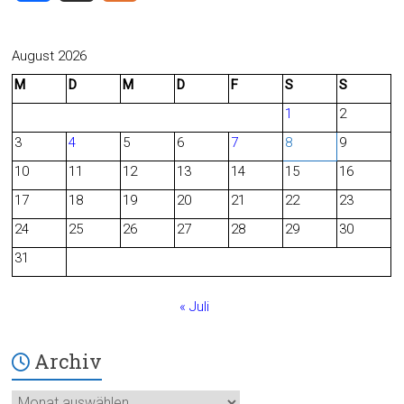
a
e
c
e
August 2026
M
D
M
D
F
S
S
e
d
1
2
b
3
4
5
6
7
8
9
o
10
11
12
13
14
15
16
o
17
18
19
20
21
22
23
24
25
26
27
28
29
30
k
31
« Juli
Archiv
Archiv