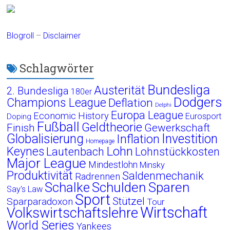
Blogroll
–
Disclaimer
Schlagwörter
Bundesliga
Austerität
2. Bundesliga
180er
Dodgers
Champions League
Deflation
Delphi
Europa League
Economic History
Eurosport
Doping
Fußball
Geldtheorie
Finish
Gewerkschaft
Globalisierung
Investition
Inflation
Homepage
Lohn
Keynes
Lautenbach
Lohnstückkosten
Major League
Mindestlohn
Minsky
Produktivität
Saldenmechanik
Radrennen
Schalke
Schulden
Sparen
Say's Law
Sport
Stützel
Sparparadoxon
Tour
Wirtschaft
Volkswirtschaftslehre
World Series
Yankees