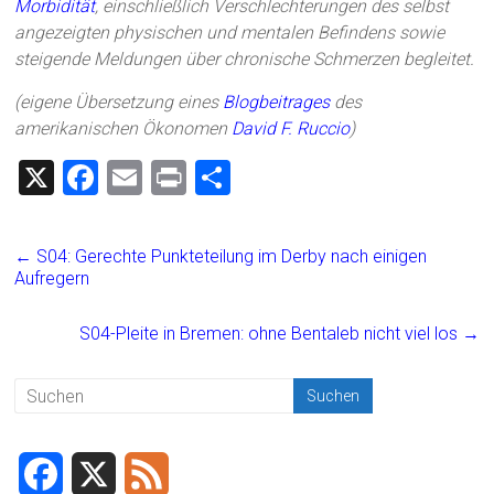
Morbidität
, einschließlich Verschlechterungen des selbst
angezeigten physischen und mentalen Befindens sowie
steigende Meldungen über chronische Schmerzen begleitet.
(eigene Übersetzung eines
Blogbeitrages
des
amerikanischen Ökonomen
David F. Ruccio
)
X
F
E
Pr
T
a
m
in
eil
ce
ai
t
e
←
S04: Gerechte Punkteteilung im Derby nach einigen
b
l
n
Aufregern
o
S04-Pleite in Bremen: ohne Bentaleb nicht viel los
→
ok
F
X
F