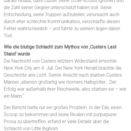
darauf hinaus, dass Custer seine Crow-Scouts ignoriert und
die Zahl seiner Gegner unterschätzt haben soll. Seine
Entscheidung, seine Truppen aufzuteilen, verursacht auch
durch eher schlechte Kommunikation, verschärfte diesen
Fehler wahrscheinlich – und führte zu seinem legen-dären
Tod.
Wie die blutige Schlacht zum Mythos von ‚Custers Last
Stand‘ wurde
Die Nachricht von Custers letztem Widerstand erreichte
New York City am 4. Juli. Der New York Herald brachte die
Geschichte ans Licht. Seiner Ansicht nach starben Custers
Männer „ebenso großartig wie Homers Halbgötter… Der
Erfolg war außerhalb ihrer Reichweite, also starben sie – wie
ein Mann.“
Der Bericht hatte nur ein großes Problem: In der Eile, einen
Scoop zu bekommen und seine Rivalen mit purpurpurer
Prosa zu übertreffen, erfand er viele Details über die
Schlacht von Little Bighorn.