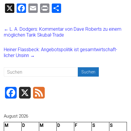
X
F
E
Pr
T
a
m
in
eil
ce
ai
t
e
←
L. A. Dodgers: Kommentar von Dave Roberts zu einem
b
l
n
möglichen Tarik Skubal-Trade
o
Heiner Flassbeck: Angebotspolitik ist gesamtwirtschaft-
ok
licher Unsinn
→
F
X
F
a
e
c
e
August 2026
M
D
M
D
F
S
S
e
d