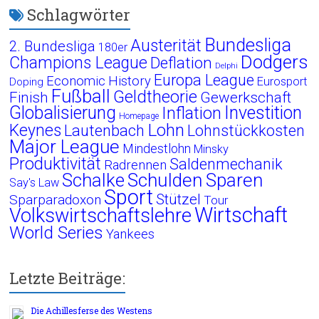
Schlagwörter
Bundesliga
Austerität
2. Bundesliga
180er
Dodgers
Champions League
Deflation
Delphi
Europa League
Economic History
Eurosport
Doping
Fußball
Geldtheorie
Finish
Gewerkschaft
Globalisierung
Investition
Inflation
Homepage
Lohn
Keynes
Lautenbach
Lohnstückkosten
Major League
Mindestlohn
Minsky
Produktivität
Saldenmechanik
Radrennen
Schalke
Schulden
Sparen
Say's Law
Sport
Stützel
Sparparadoxon
Tour
Wirtschaft
Volkswirtschaftslehre
World Series
Yankees
Letzte Beiträge:
Die Achillesferse des Westens