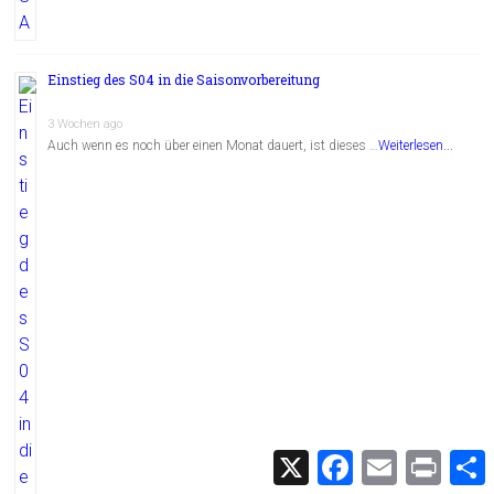
Einstieg des S04 in die Saisonvorbereitung
3 Wochen ago
Auch wenn es noch über einen Monat dauert, ist dieses …
Weiterlesen...
X
F
E
P
a
m
r
c
a
i
i