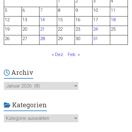
1
2
3
4
b
5
6
7
8
9
10
11
o
12
13
14
15
16
17
18
o
19
20
21
22
23
24
25
26
27
28
29
30
31
k
« Dez.
Feb. »
Archiv
Archiv
Kategorien
Kategorien