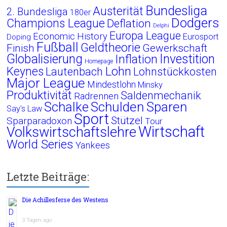
Bundesliga
Austerität
2. Bundesliga
180er
Dodgers
Champions League
Deflation
Delphi
Europa League
Economic History
Eurosport
Doping
Fußball
Geldtheorie
Finish
Gewerkschaft
Globalisierung
Investition
Inflation
Homepage
Lohn
Keynes
Lautenbach
Lohnstückkosten
Major League
Mindestlohn
Minsky
Produktivität
Saldenmechanik
Radrennen
Schalke
Schulden
Sparen
Say's Law
Sport
Stützel
Sparparadoxon
Tour
Wirtschaft
Volkswirtschaftslehre
World Series
Yankees
Letzte Beiträge:
Die Achillesferse des Westens
3 Tagen ago