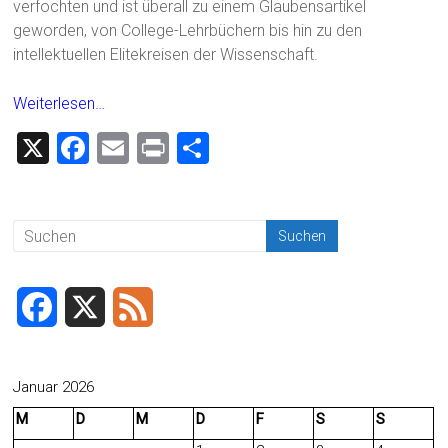
verfochten und ist überall zu einem Glaubensartikel
geworden, von College-Lehrbüchern bis hin zu den
intellektuellen Elitekreisen der Wissenschaft.
Weiterlesen…
X
F
E
Pr
T
a
m
in
eil
ce
ai
t
e
b
l
n
o
ok
F
X
F
a
e
c
e
Januar 2026
M
D
M
D
F
S
S
e
d