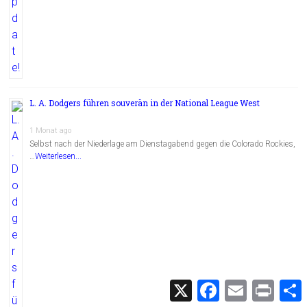
L. A. Dodgers führen souverän in der National League West
1 Monat ago
Selbst nach der Niederlage am Dienstagabend gegen die Colorado Rockies,
…
Weiterlesen...
X
F
E
P
a
m
r
c
a
i
i