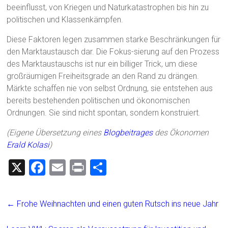
beeinflusst, von Kriegen und Naturkatastrophen bis hin zu
politischen und Klassenkämpfen.
Diese Faktoren legen zusammen starke Beschränkungen für
den Marktaustausch dar. Die Fokus-sierung auf den Prozess
des Marktaustauschs ist nur ein billiger Trick, um diese
großräumigen Freiheitsgrade an den Rand zu drängen.
Märkte schaffen nie von selbst Ordnung, sie entstehen aus
bereits bestehenden politischen und ökonomischen
Ordnungen. Sie sind nicht spontan, sondern konstruiert.
(Eigene Übersetzung eines
Blogbeitrages
des Ökonomen
Erald Kolasi
)
X
F
E
Pr
T
a
m
in
eil
ce
ai
t
e
←
Frohe Weihnachten und einen guten Rutsch ins neue Jahr
b
l
n