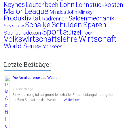
Lohn
Keynes
Lautenbach
Lohnstückkosten
Major League
Mindestlohn
Minsky
Produktivität
Saldenmechanik
Radrennen
Schalke
Schulden
Sparen
Say's Law
Sport
Stützel
Sparparadoxon
Tour
Wirtschaft
Volkswirtschaftslehre
World Series
Yankees
Letzte Beiträge:
Die Achillesferse des Westens
7 Stunden ago
Einwanderung ist aufgrund fehlerhafter Entscheidungsfindung zur
größten Schwäche des Westens …
Weiterlesen...