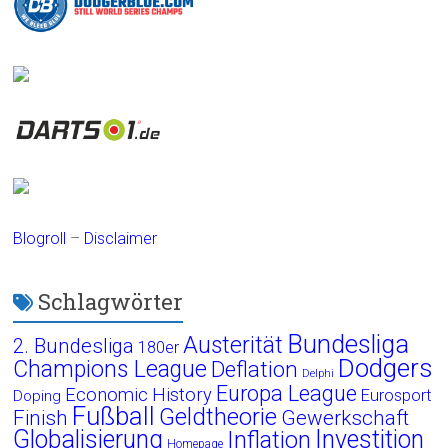
Blogroll
–
Disclaimer
Schlagwörter
Bundesliga
Austerität
2. Bundesliga
180er
Dodgers
Champions League
Deflation
Delphi
Europa League
Economic History
Eurosport
Doping
Fußball
Geldtheorie
Finish
Gewerkschaft
Globalisierung
Investition
Inflation
Homepage