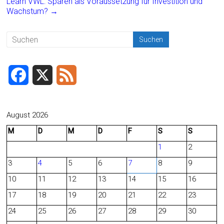
o
Learn VWL: Sparen als Voraussetzung für Investition und
Wachstum?
→
ok
F
X
F
a
e
c
e
August 2026
M
D
M
D
F
S
S
e
d
1
2
b
3
4
5
6
7
8
9
o
10
11
12
13
14
15
16
o
17
18
19
20
21
22
23
24
25
26
27
28
29
30
k