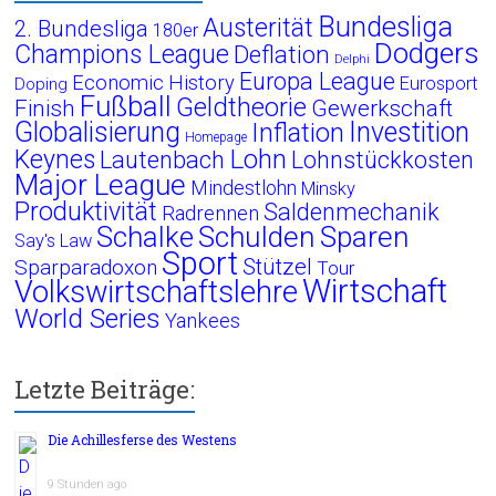
Bundesliga
Austerität
2. Bundesliga
180er
Dodgers
Champions League
Deflation
Delphi
Europa League
Economic History
Eurosport
Doping
Fußball
Geldtheorie
Finish
Gewerkschaft
Globalisierung
Investition
Inflation
Homepage
Lohn
Keynes
Lautenbach
Lohnstückkosten
Major League
Mindestlohn
Minsky
Produktivität
Saldenmechanik
Radrennen
Schalke
Schulden
Sparen
Say's Law
Sport
Stützel
Sparparadoxon
Tour
Wirtschaft
Volkswirtschaftslehre
World Series
Yankees
Letzte Beiträge:
Die Achillesferse des Westens
9 Stunden ago