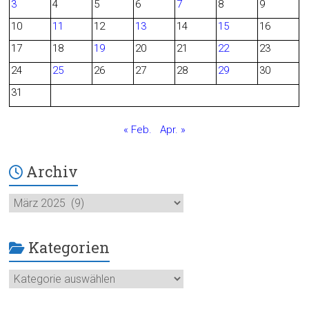
3
4
5
6
7
8
9
o
10
11
12
13
14
15
16
o
17
18
19
20
21
22
23
24
25
26
27
28
29
30
k
31
« Feb.
Apr. »
Archiv
Archiv
Kategorien
Kategorien