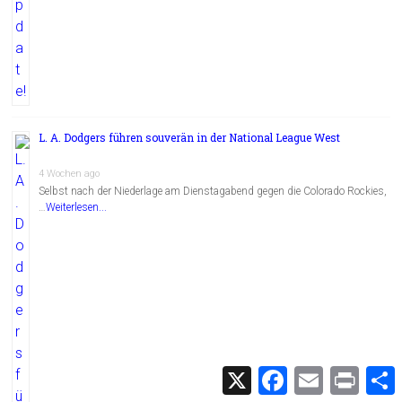
L. A. Dodgers führen souverän in der National League West
4 Wochen ago
Selbst nach der Niederlage am Dienstagabend gegen die Colorado Rockies,
…
Weiterlesen...
X
F
E
P
a
m
r
c
a
i
i