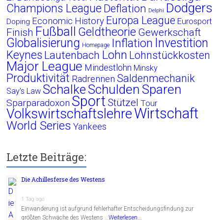
Dodgers
Champions League
Deflation
Delphi
Europa League
Economic History
Eurosport
Doping
Fußball
Geldtheorie
Finish
Gewerkschaft
Globalisierung
Investition
Inflation
Homepage
Lohn
Keynes
Lautenbach
Lohnstückkosten
Major League
Mindestlohn
Minsky
Produktivität
Saldenmechanik
Radrennen
Schalke
Schulden
Sparen
Say's Law
Sport
Stützel
Sparparadoxon
Tour
Wirtschaft
Volkswirtschaftslehre
World Series
Yankees
Letzte Beiträge:
Die Achillesferse des Westens
1 Tag ago
Einwanderung ist aufgrund fehlerhafter Entscheidungsfindung zur
größten Schwäche des Westens …
Weiterlesen...