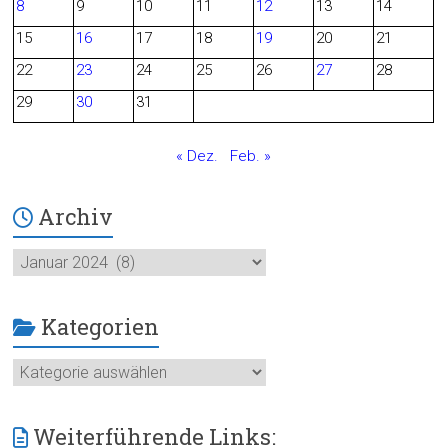
8
9
10
11
12
13
14
o
15
16
17
18
19
20
21
o
22
23
24
25
26
27
28
29
30
31
k
« Dez.
Feb. »
Archiv
Archiv
Kategorien
Kategorien
Weiterführende Links: