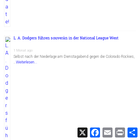
L. A. Dodgers führen souverän in der National League West
1 Monat ago
Selbst nach der Niederlage am Dienstagabend gegen die Colorado Rockies,
…
Weiterlesen...
X
F
E
P
a
m
r
c
a
i
i