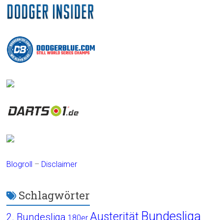
Blogroll
–
Disclaimer
Schlagwörter
Bundesliga
Austerität
2. Bundesliga
180er