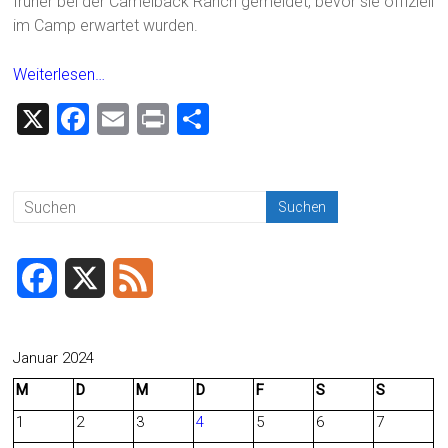
früher bei der Camelback Ranch gemeldet, bevor sie offiziell
im Camp erwartet wurden.
Weiterlesen…
X
F
E
Pr
T
a
m
in
eil
ce
ai
t
e
b
l
n
o
ok
F
X
F
a
e
c
e
Januar 2024
M
D
M
D
F
S
S
e
d
1
2
3
4
5
6
7
b