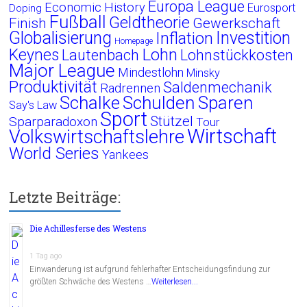
Europa League
Economic History
Eurosport
Doping
Fußball
Geldtheorie
Finish
Gewerkschaft
Globalisierung
Investition
Inflation
Homepage
Lohn
Keynes
Lautenbach
Lohnstückkosten
Major League
Mindestlohn
Minsky
Produktivität
Saldenmechanik
Radrennen
Schalke
Schulden
Sparen
Say's Law
Sport
Stützel
Sparparadoxon
Tour
Wirtschaft
Volkswirtschaftslehre
World Series
Yankees
Letzte Beiträge:
Die Achillesferse des Westens
1 Tag ago
Einwanderung ist aufgrund fehlerhafter Entscheidungsfindung zur
größten Schwäche des Westens …
Weiterlesen...