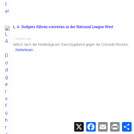
L. A. Dodgers führen souverän in der National League West
1 Monat ago
Selbst nach der Niederlage am Dienstagabend gegen die Colorado Rockies,
…
Weiterlesen...
X
F
E
P
a
m
r
c
a
i
i