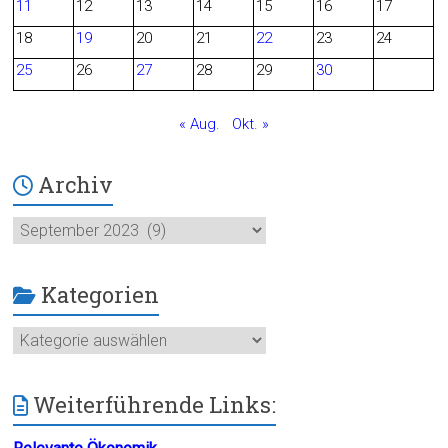
11
12
13
14
15
16
17
o
18
19
20
21
22
23
24
25
26
27
28
29
30
k
« Aug.
Okt. »
Archiv
Archiv
Kategorien
Kategorien
Weiterführende Links: