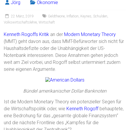
Jörg
Ökonomie
22 März, 2019
Geldtheorie
,
Inflation
,
Keynes
,
Schulden
,
Volkswirtschaftslehre
,
Wirtschaft
Kenneth Rogoffs Kritik
an der
Modern Monetary Theory
(MMT) geht davon aus, dass MMT-Befürworter sich nicht für
Haushaltsdefizite oder die Unabhängigkeit der US-
Notenbank interessieren. Diese Annahmen gehen jedoch
weit am Ziel vorbei, und Rogoff selbst unterminiert zudem
seine eigenen Argumente.
Bündel amerikanischer Dollar-Banknoten
Ist die Modern Monetary Theory ein potenzieller Segen für
die Wirtschaftspolitik oder, wie
Kenneth Rogoff
behauptete,
eine Bedrohung für das „gesamte globale Finanzsystem“
und die nächste Frontlinie des „Kampfes für die
Unabhängigkeit der Zentralbank“?