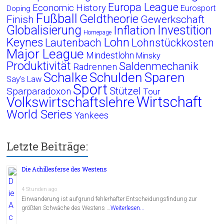
Europa League
Economic History
Eurosport
Doping
Fußball
Geldtheorie
Finish
Gewerkschaft
Globalisierung
Investition
Inflation
Homepage
Lohn
Keynes
Lautenbach
Lohnstückkosten
Major League
Mindestlohn
Minsky
Produktivität
Saldenmechanik
Radrennen
Schalke
Schulden
Sparen
Say's Law
Sport
Stützel
Sparparadoxon
Tour
Wirtschaft
Volkswirtschaftslehre
World Series
Yankees
Letzte Beiträge:
Die Achillesferse des Westens
4 Stunden ago
Einwanderung ist aufgrund fehlerhafter Entscheidungsfindung zur
größten Schwäche des Westens …
Weiterlesen...