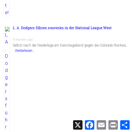
L. A. Dodgers führen souverän in der National League West
4 Wochen ago
Selbst nach der Niederlage am Dienstagabend gegen die Colorado Rockies,
…
Weiterlesen...
X
F
E
P
a
m
r
c
a
i
i