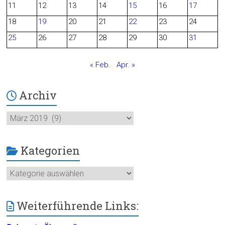
o
11
12
13
14
15
16
17
o
18
19
20
21
22
23
24
25
26
27
28
29
30
31
k
« Feb.
Apr. »
Archiv
Archiv
Kategorien
Kategorien
Weiterführende Links: