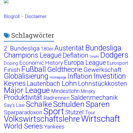
Blogroll
–
Disclaimer
Schlagwörter
Bundesliga
Austerität
2. Bundesliga
180er
Dodgers
Champions League
Deflation
Delphi
Europa League
Economic History
Eurosport
Doping
Fußball
Geldtheorie
Finish
Gewerkschaft
Globalisierung
Investition
Inflation
Homepage
Lohn
Keynes
Lautenbach
Lohnstückkosten
Major League
Mindestlohn
Minsky
Produktivität
Saldenmechanik
Radrennen
Schalke
Schulden
Sparen
Say's Law
Sport
Stützel
Sparparadoxon
Tour
Wirtschaft
Volkswirtschaftslehre
World Series
Yankees