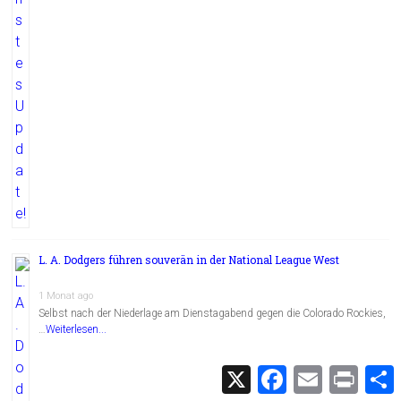
L. A. Dodgers führen souverän in der National League West
1 Monat ago
Selbst nach der Niederlage am Dienstagabend gegen die Colorado Rockies,
…
Weiterlesen...
X
F
E
P
a
m
r
c
a
i
i