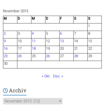
a
e
c
e
November 2015
M
D
M
D
F
S
S
e
d
1
b
2
3
4
5
6
7
8
o
9
10
11
12
13
14
15
o
16
17
18
19
20
21
22
23
24
25
26
27
28
29
k
30
« Okt.
Dez. »
Archiv
Archiv