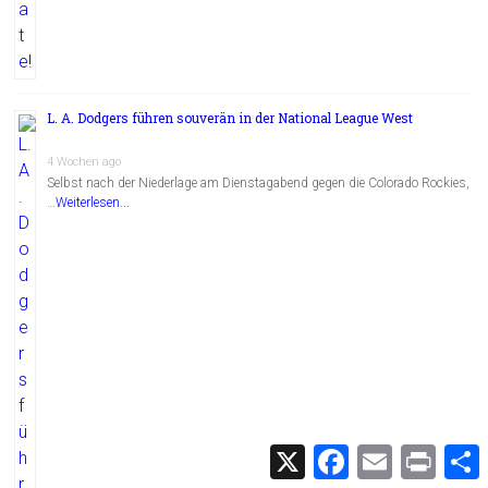
L. A. Dodgers führen souverän in der National League West
4 Wochen ago
Selbst nach der Niederlage am Dienstagabend gegen die Colorado Rockies,
…
Weiterlesen...
X
F
E
P
a
m
r
c
a
i
i