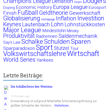
Dodgers
Champions League
Deflation
Delphi
Europa League
Economic History
Eurosport
Doping
Fußball
Geldtheorie
Finish
Gewerkschaft
Globalisierung
Investition
Inflation
Homepage
Lohn
Keynes
Lautenbach
Lohnstückkosten
Major League
Mindestlohn
Minsky
Produktivität
Saldenmechanik
Radrennen
Schalke
Schulden
Sparen
Say's Law
Sport
Stützel
Sparparadoxon
Tour
Wirtschaft
Volkswirtschaftslehre
World Series
Yankees
Letzte Beiträge:
Die Achillesferse des Westens
15 Stunden ago
Einwanderung ist aufgrund fehlerhafter Entscheidungsfindung zur
größten Schwäche des Westens …
Weiterlesen...