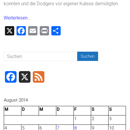
konnten und die Dodgers vor eigener Kulisse demütigten.
Weiterlesen…
X
F
E
Pr
T
a
m
in
eil
ce
ai
t
e
b
l
n
o
ok
F
X
F
a
e
c
e
August 2014
M
D
M
D
F
S
S
e
d
1
2
3
b
4
5
6
7
8
9
10