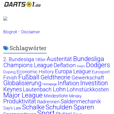
Blogroll
–
Disclaimer
Schlagwörter
Bundesliga
Austerität
2. Bundesliga
180er
Dodgers
Champions League
Deflation
Delphi
Europa League
Economic History
Eurosport
Doping
Fußball
Geldtheorie
Finish
Gewerkschaft
Globalisierung
Investition
Inflation
Homepage
Lohn
Keynes
Lautenbach
Lohnstückkosten
Major League
Mindestlohn
Minsky
Produktivität
Saldenmechanik
Radrennen
Schalke
Schulden
Sparen
Say's Law
Sport
Stützel