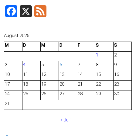
F
X
F
a
e
c
e
August 2026
M
D
M
D
F
S
S
e
d
1
2
b
3
4
5
6
7
8
9
o
10
11
12
13
14
15
16
o
17
18
19
20
21
22
23
24
25
26
27
28
29
30
k
31
« Juli