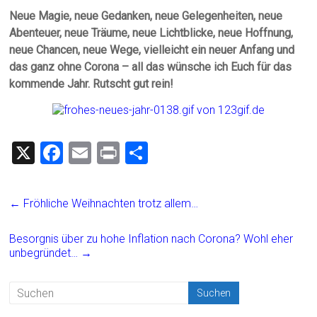
Neue Magie, neue Gedanken, neue Gelegenheiten, neue
Abenteuer, neue Träume, neue Lichtblicke, neue Hoffnung,
neue Chancen, neue Wege, vielleicht ein neuer Anfang und
das ganz ohne Corona – all das wünsche ich Euch für das
kommende Jahr. Rutscht gut rein!
X
F
E
Pr
T
a
m
in
eil
ce
ai
t
e
←
Fröhliche Weihnachten trotz allem…
b
l
n
o
Besorgnis über zu hohe Inflation nach Corona? Wohl eher
unbegründet…
→
ok