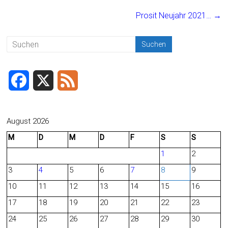
ok
Prosit Neujahr 2021…
→
F
X
F
a
e
c
e
August 2026
M
D
M
D
F
S
S
e
d
1
2
b
3
4
5
6
7
8
9
o
10
11
12
13
14
15
16
o
17
18
19
20
21
22
23
24
25
26
27
28
29
30
k