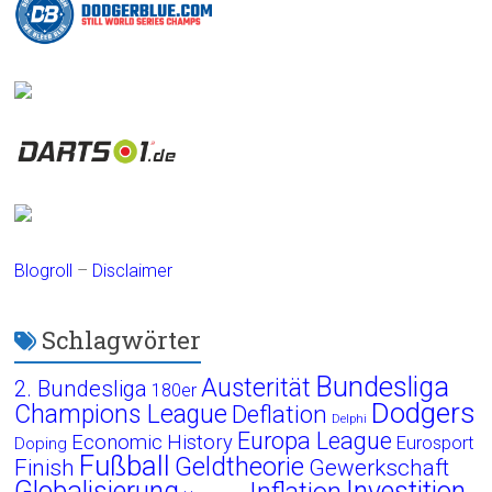
Blogroll
–
Disclaimer
Schlagwörter
Bundesliga
Austerität
2. Bundesliga
180er
Dodgers
Champions League
Deflation
Delphi
Europa League
Economic History
Eurosport
Doping
Fußball
Geldtheorie
Finish
Gewerkschaft
Globalisierung
Investition
Inflation