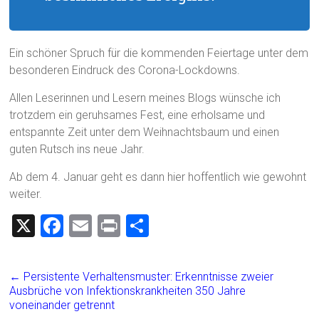
Ein schöner Spruch für die kommenden Feiertage unter dem
besonderen Eindruck des Corona-Lockdowns.
Allen Leserinnen und Lesern meines Blogs wünsche ich
trotzdem ein geruhsames Fest, eine erholsame und
entspannte Zeit unter dem Weihnachtsbaum und einen
guten Rutsch ins neue Jahr.
Ab dem 4. Januar geht es dann hier hoffentlich wie gewohnt
weiter.
X
F
E
Pr
T
a
m
in
eil
ce
ai
t
e
←
Persistente Verhaltensmuster: Erkenntnisse zweier
b
l
n
Ausbrüche von Infektionskrankheiten 350 Jahre
voneinander getrennt
o