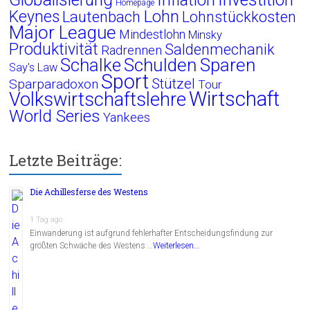
Homepage
Lohn
Keynes
Lautenbach
Lohnstückkosten
Major League
Mindestlohn
Minsky
Produktivität
Saldenmechanik
Radrennen
Schalke
Schulden
Sparen
Say's Law
Sport
Stützel
Sparparadoxon
Tour
Wirtschaft
Volkswirtschaftslehre
World Series
Yankees
Letzte Beiträge:
Die Achillesferse des Westens
1 Tag ago
Einwanderung ist aufgrund fehlerhafter Entscheidungsfindung zur
größten Schwäche des Westens …
Weiterlesen...