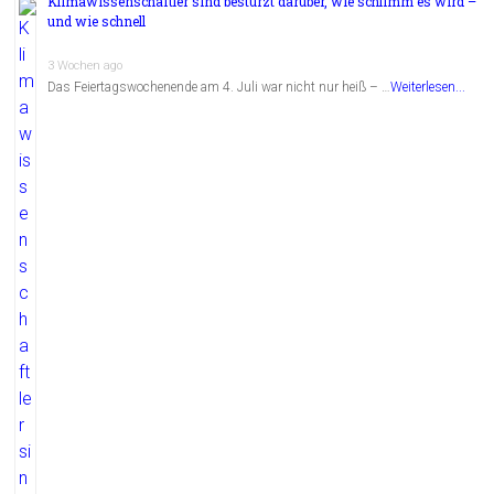
Klimawissenschaftler sind bestürzt darüber, wie schlimm es wird –
und wie schnell
3 Wochen ago
Das Feiertagswochenende am 4. Juli war nicht nur heiß – …
Weiterlesen...