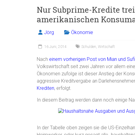
Nur Subprime-Kredite trei
amerikanischen Konsuma
Jörg
Ökonomie
16 Juni, 2014
Schulden
,
Wirtschaft
Nach
einem vorherigen Post von Mian und Sufi
Volkswirtschaft seit zwei Jahren vor allem ei
Ökonomen zufolge ist dieser Anstieg der Kons
aggressive Kreditvergabe an Darlehensnehmer
Krediten
, erfolgt.
In diesem Beitrag werden dann noch einige Nac
In der Tabelle oben zeigen sie die US-Einzelh
Heimwerker, oder kurz gesagt alle „haushaltsn