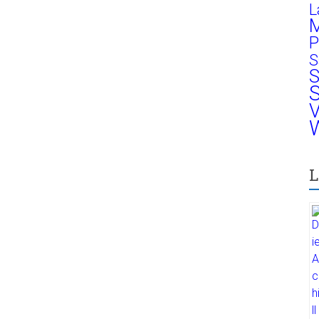
L
M
P
S
S
S
V
W
L