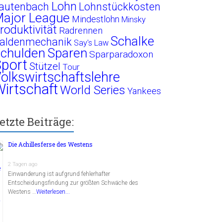
Lohn
autenbach
Lohnstückkosten
ajor League
Mindestlohn
Minsky
roduktivität
Radrennen
Schalke
aldenmechanik
Say's Law
chulden
Sparen
Sparparadoxon
port
Stützel
Tour
olkswirtschaftslehre
irtschaft
World Series
Yankees
etzte Beiträge:
Die Achillesferse des Westens
2 Tagen ago
Einwanderung ist aufgrund fehlerhafter
Entscheidungsfindung zur größten Schwäche des
Westens …
Weiterlesen...