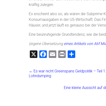
kräftig zulegen.
Es erscheint also so, als wären die Subprime-K
Konsumausgaben in der US-Wirtschaft. Das Fin
Häuser, und jetzt läuft es genauso bei der Ver
Eine beunruhigende Grundtendenz, wie die beid
(eigene Übersetzung
eines Artikels von Atif M
X
F
E
Pr
T
a
m
in
eil
ce
ai
t
e
←
Es war nicht Greenspans Geldpolitik – Teil
b
l
n
Lohndumping
o
Eine kleine Aussicht auf 
ok