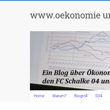
Zum
Inhalt
www.oekonomie un
springen
Home
Warum?
Blogroll
S04