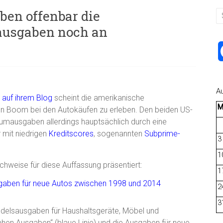
ben offenbar die
usgaben noch an
A
 auf ihrem Blog
scheint die amerikanische
nen Boom bei den Autokäufen zu erleben. Den beiden US-
umausgaben allerdings hauptsächlich durch eine
 mit niedrigen
Kreditscores
, sogenannten
Subprime-
3
1
hweise für diese Auffassung präsentiert:
1
2
3
andelsausgaben für Haushaltsgeräte, Möbel und
ahen Ausgaben“ (blaue Linie) und die Ausgaben für neue