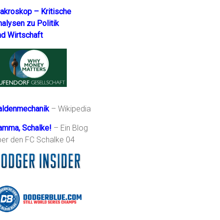
akroskop – Kritische
nalysen zu Politik
nd Wirtschaft
aldenmechanik
– Wikipedia
amma, Schalke!
– Ein Blog
ber den FC Schalke 04