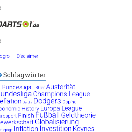
ogroll
–
Disclaimer
Schlagwörter
Austerität
. Bundesliga
180er
undesliga
Champions League
Dodgers
eflation
Doping
Delphi
Europa League
conomic History
Fußball
Geldtheorie
Finish
urosport
Globalisierung
ewerkschaft
Investition
Inflation
Keynes
omepage