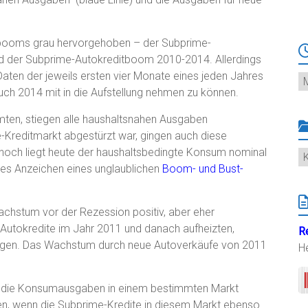
tbooms grau hervorgehoben – der Subprime-
d der Subprime-Autokreditboom 2010-2014. Allerdings
aten der jeweils ersten vier Monate eines jeden Jahres
Ar
uch 2014 mit in die Aufstellung nehmen zu können.
en, stiegen alle haushaltsnahen Ausgaben
-Kreditmarkt abgestürzt war, gingen auch diese
och liegt heute der haushaltsbedingte Konsum nominal
K
hes Anzeichen eines unglaublichen
Boom- und Bust-
achstum vor der Rezession positiv, aber eher
-Autokredite im Jahr 2011 und danach aufheizten,
R
eugen. Das Wachstum durch neue Autoverkäufe von 2011
H
ss die Konsumausgaben in einem bestimmten Markt
en, wenn die Subprime-Kredite in diesem Markt ebenso