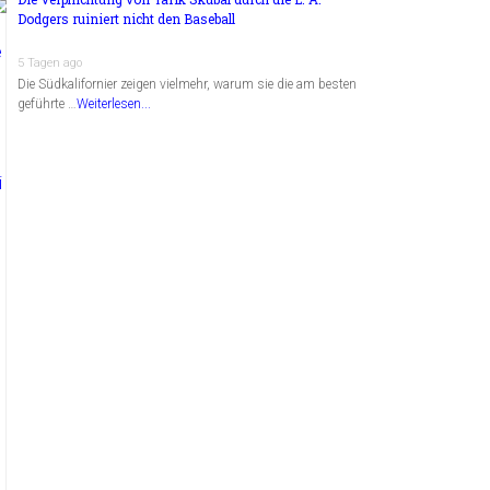
Dodgers ruiniert nicht den Baseball
5 Tagen ago
Die Südkalifornier zeigen vielmehr, warum sie die am besten
geführte …
Weiterlesen...