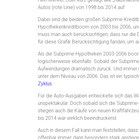
Autos (rote Linie) von 1998 bis 2014 auf.
Dabei sind die beiden großen Subprime-Kredi
Hypothekenkreditboom von 2003 bis 2006, un
muss man auch berücksichtigen, dass nur die D
für diese Grafik Berücksichtigung fanden, um a
Als die Subprime-Hypotheken 2003-2006 boomt
logischerweise ebenfalls. Sobald der Subprime
Aufwendungen dramatisch zurück. Und immer n
unter dem Niveau von 2006. Das ist ein typisc
Zyklus
.
Für die Auto-Ausgaben entwickelte sich das W
unspektakulär. Doch sobald sich die Subprime
stiegen auch die Käufe von neuen Kraftfahrz
bis 2014 war wirklich beeindruckend.
Auch in diesem Fall kann man feststellen, da
offenbar immer dann besonders stark ansteig